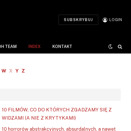
SUBSKRYBUJ
LOGIN
DH TEAM
INDEX
KONTAKT
W
X
Y
Z
10 FILMÓW, CO DO KTÓRYCH ZGADZAMY SIĘ Z
WIDZAMI (A NIE Z KRYTYKAMI)
10 horrorów abstrakcyjnych, absurdalnych, a nawet