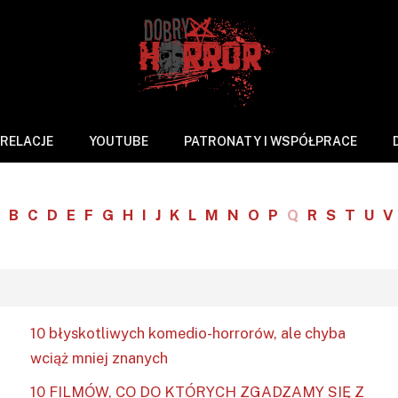
RELACJE
YOUTUBE
PATRONATY I WSPÓŁPRACE
B
C
D
E
F
G
H
I
J
K
L
M
N
O
P
Q
R
S
T
U
V
10 błyskotliwych komedio-horrorów, ale chyba
wciąż mniej znanych
10 FILMÓW, CO DO KTÓRYCH ZGADZAMY SIĘ Z