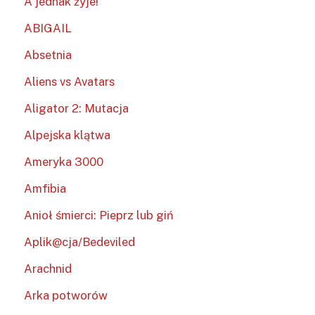
A jednak żyje!
ABIGAIL
Absetnia
Aliens vs Avatars
Aligator 2: Mutacja
Alpejska klątwa
Ameryka 3000
Amfibia
Anioł śmierci: Pieprz lub giń
Aplik@cja/Bedeviled
Arachnid
Arka potworów