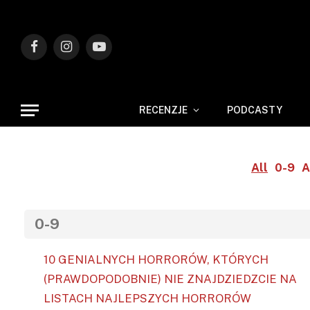
Facebook
Instagram
YouTube
RECENZJE
PODCASTY
All
0-9
A
0-9
10 GENIALNYCH HORRORÓW, KTÓRYCH
(PRAWDOPODOBNIE) NIE ZNAJDZIEDZCIE NA
LISTACH NAJLEPSZYCH HORRORÓW