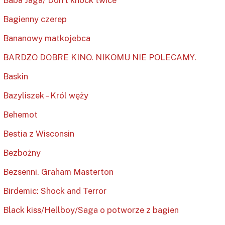
Baba Jaga/ Don’t knock twice
Bagienny czerep
Bananowy matkojebca
BARDZO DOBRE KINO. NIKOMU NIE POLECAMY.
Baskin
Bazyliszek – Król węży
Behemot
Bestia z Wisconsin
Bezbożny
Bezsenni. Graham Masterton
Birdemic: Shock and Terror
Black kiss/Hellboy/Saga o potworze z bagien