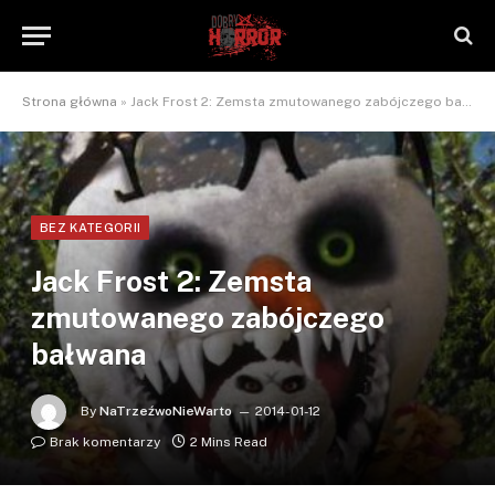
Strona główna
»
Jack Frost 2: Zemsta zmutowanego zabójczego bałwana
BEZ KATEGORII
Jack Frost 2: Zemsta
zmutowanego zabójczego
bałwana
By
NaTrzeźwoNieWarto
2014-01-12
Brak komentarzy
2 Mins Read