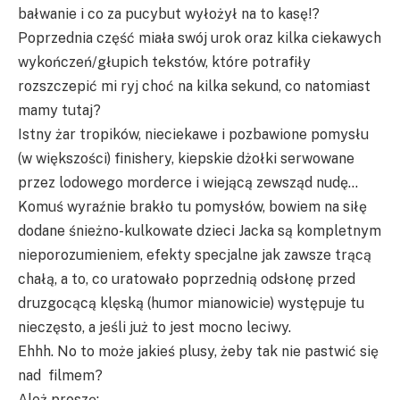
bałwanie i co za pucybut wyłożył na to kasę!?
Poprzednia część miała swój urok oraz kilka ciekawych
wykończeń/głupich tekstów, które potrafiły
rozszczepić mi ryj choć na kilka sekund, co natomiast
mamy tutaj?
Istny żar tropików, nieciekawe i pozbawione pomysłu
(w większości) finishery, kiepskie dżołki serwowane
przez lodowego morderce i wiejącą zewsząd nudę…
Komuś wyraźnie brakło tu pomysłów, bowiem na siłę
dodane śnieżno-kulkowate dzieci Jacka są kompletnym
nieporozumieniem, efekty specjalne jak zawsze trącą
chałą, a to, co uratowało poprzednią odsłonę przed
druzgocącą klęską (humor mianowicie) występuje tu
nieczęsto, a jeśli już to jest mocno leciwy.
Ehhh. No to może jakieś plusy, żeby tak nie pastwić się
nad filmem?
Ależ proszę: