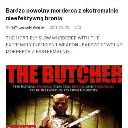
Bardzo powolny morderca z ekstremalnie
nieefektywną bronią
By
NaTrzeźwoNieWarto
2012-09-02
2
THE HORRIBLY SLOW MURDERER WITH THE
EXTREMELY INFFICIENT WEAPON – BARDZO POWOLNY
MORDERCA Z EKSTREMALNIE…
BEZ KATEGORII