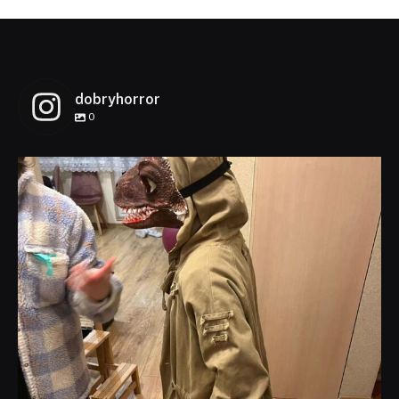
dobryhorror
0
dobryhorror
Lis 1