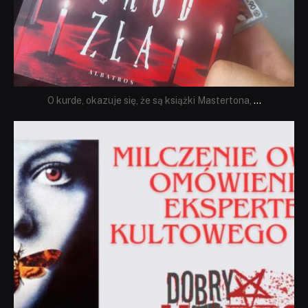
O kurde, okazuje się, że są książki Mastertona,
...
dobryhorror
Sie 19