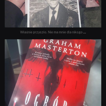
Właśnie przyszło. Nie ma mnie dla nikogo
...
dobryhorror
Sie 23