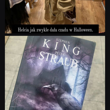
dobryhorror
Wrz 23