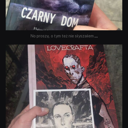
No proszę, o tym też nie słyszałem
...
dobryhorror
Wrz 19