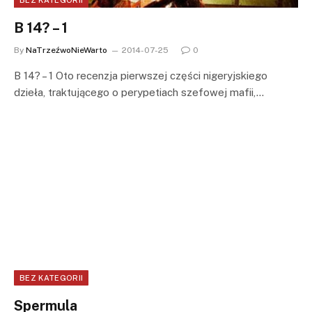
B 14? – 1
By
NaTrzeźwoNieWarto
2014-07-25
0
B 14? – 1 Oto recenzja pierwszej części nigeryjskiego
dzieła, traktującego o perypetiach szefowej mafii,…
BEZ KATEGORII
Spermula