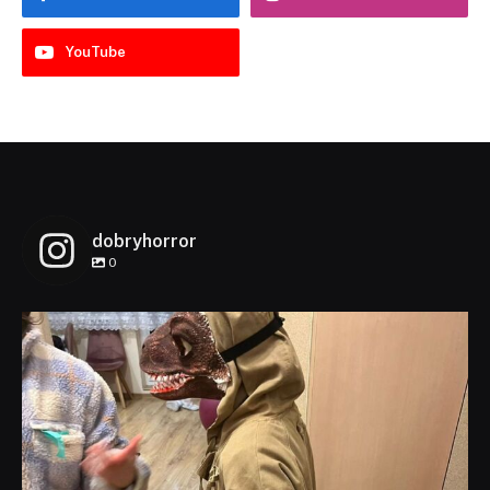
YouTube
dobryhorror
0
dobryhorror
Lis 1