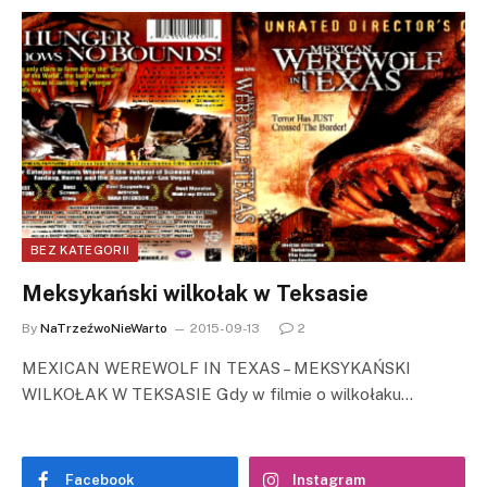
BEZ KATEGORII
Meksykański wilkołak w Teksasie
By
NaTrzeźwoNieWarto
2015-09-13
2
MEXICAN WEREWOLF IN TEXAS – MEKSYKAŃSKI
WILKOŁAK W TEKSASIE Gdy w filmie o wilkołaku…
Facebook
Instagram