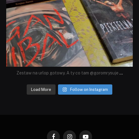
Zestaw na urlop gotowy. A ty co tam @goromrysuje
...
Load More
Follow on Instagram