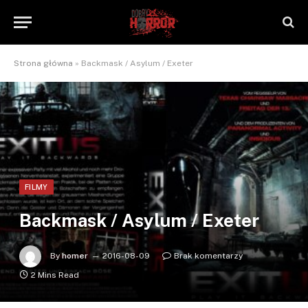
Strona główna
»
Backmask / Asylum / Exeter
FILMY
Backmask / Asylum / Exeter
By
homer
2016-08-09
Brak komentarzy
2 Mins Read