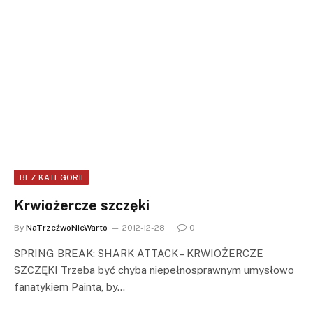
BEZ KATEGORII
Krwiożercze szczęki
By
NaTrzeźwoNieWarto
2012-12-28
0
SPRING BREAK: SHARK ATTACK – KRWIOŻERCZE
SZCZĘKI Trzeba być chyba niepełnosprawnym umysłowo
fanatykiem Painta, by…