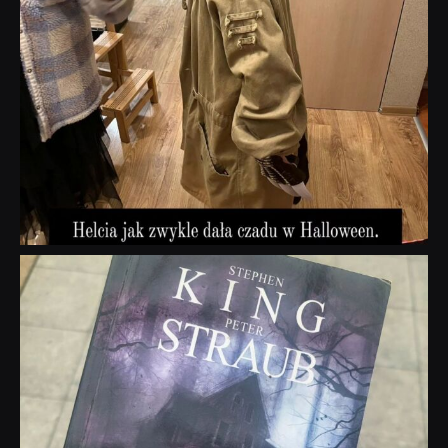
dobryhorror
Wrz 23