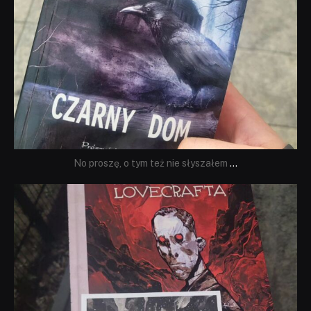
No proszę, o tym też nie słyszałem
...
dobryhorror
Wrz 19