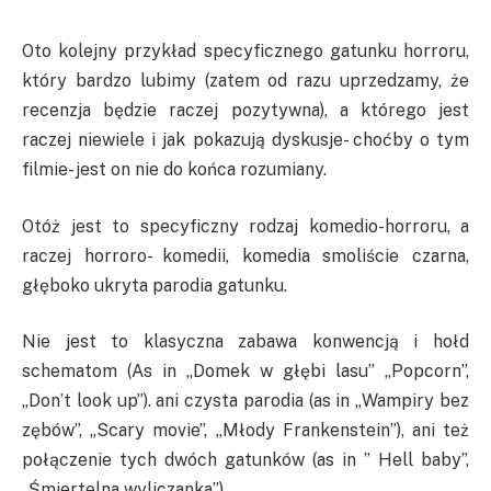
Oto kolejny przykład specyficznego gatunku horroru,
który bardzo lubimy (zatem od razu uprzedzamy, że
recenzja będzie raczej pozytywna), a którego jest
raczej niewiele i jak pokazują dyskusje- choćby o tym
filmie- jest on nie do końca rozumiany.
Otóż jest to specyficzny rodzaj komedio-horroru, a
raczej horroro- komedii, komedia smoliście czarna,
głęboko ukryta parodia gatunku.
Nie jest to klasyczna zabawa konwencją i hołd
schematom (As in „Domek w głębi lasu” „Popcorn”,
„Don’t look up”). ani czysta parodia (as in „Wampiry bez
zębów”, „Scary movie”, „Młody Frankenstein”), ani też
połączenie tych dwóch gatunków (as in ” Hell baby”,
„Śmiertelna wyliczanka”).