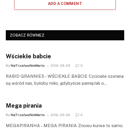
ADD A COMMENT
ZOBACZ RÓWNIEŻ
Wściekłe babcie
By
NaTrzeźwoNieWarto
2012-08-29
0
RABID GRANNIES – WŚCIEKŁE BABCIE Czciciele szatana
są wśród nas, byłoby miło, gdybyście pamiętali o…
Mega pirania
By
NaTrzeźwoNieWarto
2012-09-26
0
MEGAPIRANHA – MEGA PIRANIA Znowu kurwa to samo.