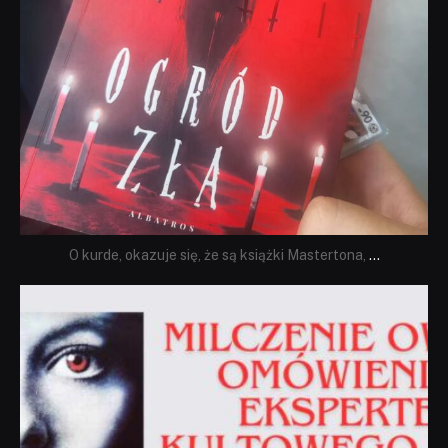
O kurde, okazuje się, że są książki Mastertona,
...
dobryhorror
Sie 19