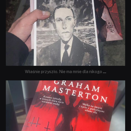
Właśnie przyszło. Nie ma mnie dla nikogo
...
dobryhorror
Sie 23