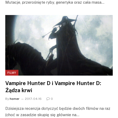
Mutacje, przerośnięte ryby, genetyka oraz cała masa…
FILMY
Vampire Hunter D i Vampire Hunter D:
Żądza krwi
By
homer
2017-04-16
0
Dzisiejsza recenzja dotyczyć będzie dwóch filmów na raz
(choć w zasadzie skupię się głównie na…