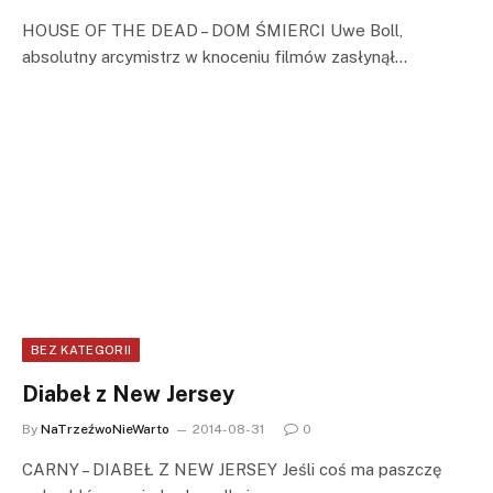
HOUSE OF THE DEAD – DOM ŚMIERCI Uwe Boll,
absolutny arcymistrz w knoceniu filmów zasłynął…
BEZ KATEGORII
Diabeł z New Jersey
By
NaTrzeźwoNieWarto
2014-08-31
0
CARNY – DIABEŁ Z NEW JERSEY Jeśli coś ma paszczę