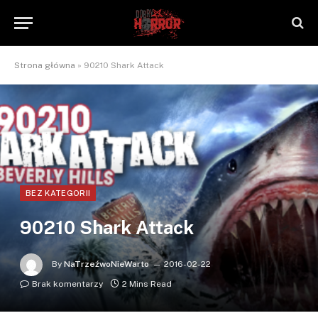
Strona główna
»
90210 Shark Attack
BEZ KATEGORII
90210 Shark Attack
By
NaTrzeźwoNieWarto
2016-02-22
Brak komentarzy
2 Mins Read