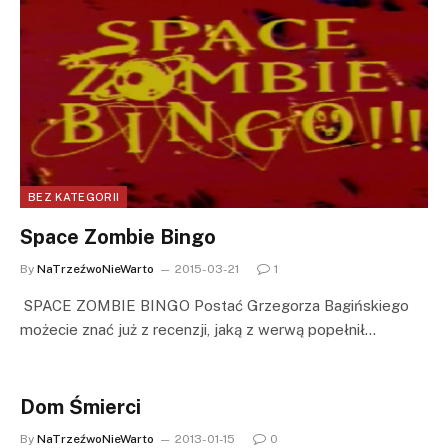
BEZ KATEGORII
Space Zombie Bingo
By
NaTrzeźwoNieWarto
2015-03-21
1
SPACE ZOMBIE BINGO Postać Grzegorza Bagińskiego
możecie znać już z recenzji, jaką z werwą popełnił…
Dom Śmierci
By
NaTrzeźwoNieWarto
2013-01-15
0