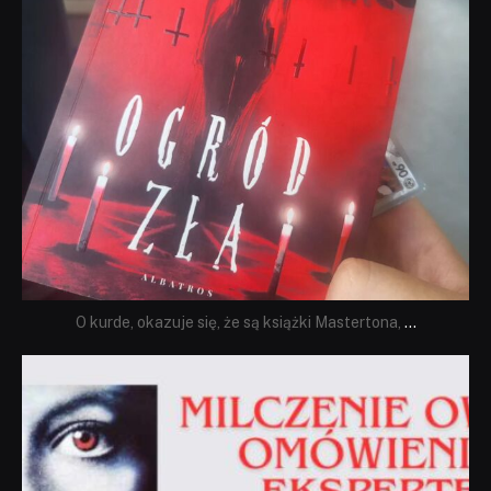
O kurde, okazuje się, że są książki Mastertona,
...
dobryhorror
Sie 19