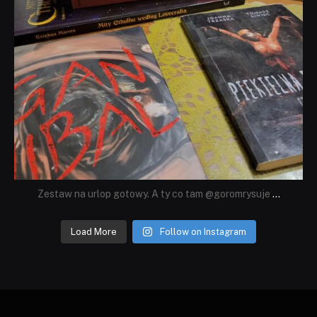
Zestaw na urlop gotowy. A ty co tam @goromrysuje
...
Load More
Follow on Instagram