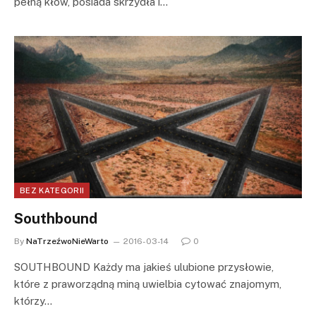
pełną kłów, posiada skrzydła i…
BEZ KATEGORII
Southbound
By
NaTrzeźwoNieWarto
2016-03-14
0
SOUTHBOUND Każdy ma jakieś ulubione przysłowie,
które z praworządną miną uwielbia cytować znajomym,
którzy…