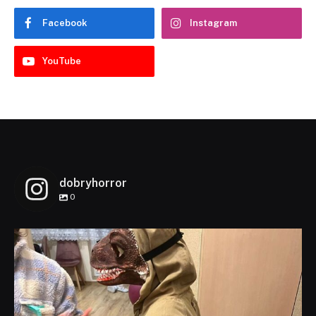
Facebook
Instagram
YouTube
dobryhorror
0
dobryhorror
Lis 1