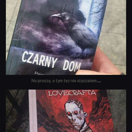
No proszę, o tym też nie słyszałem
...
dobryhorror
Wrz 19