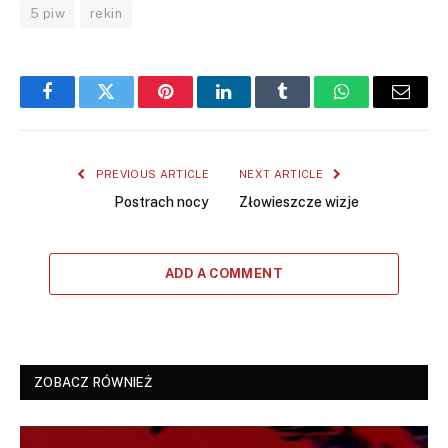
5 piw
rekin
Facebook
Twitter
Pinterest
LinkedIn
Tumblr
WhatsApp
Email
PREVIOUS ARTICLE
NEXT ARTICLE
Postrach nocy
Złowieszcze wizje
ADD A COMMENT
ZOBACZ RÓWNIEŻ