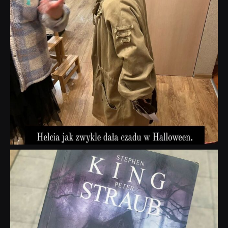
dobryhorror
Wrz 23