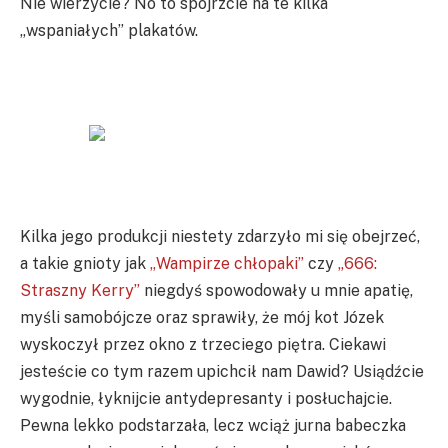
Nie wierzycie? No to spójrzcie na te kilka
„wspaniałych” plakatów.
Kilka jego produkcji niestety zdarzyło mi się obejrzeć,
a takie gnioty jak
„Wampirze chłopaki”
czy
„666:
Straszny Kerry”
niegdyś spowodowały u mnie apatię,
myśli samobójcze oraz sprawiły, że mój kot Józek
wyskoczył przez okno z trzeciego piętra. Ciekawi
jesteście co tym razem upichcił nam Dawid? Usiądźcie
wygodnie, łyknijcie antydepresanty i posłuchajcie.
Pewna lekko podstarzała, lecz wciąż jurna babeczka