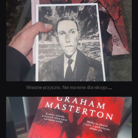
Właśnie przyszło. Nie ma mnie dla nikogo
...
dobryhorror
Sie 23