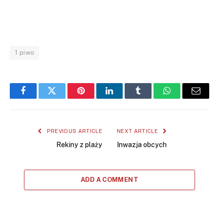
1 piwo
Facebook
Twitter
Pinterest
LinkedIn
Tumblr
WhatsApp
Email
PREVIOUS ARTICLE
NEXT ARTICLE
Rekiny z plaży
Inwazja obcych
ADD A COMMENT