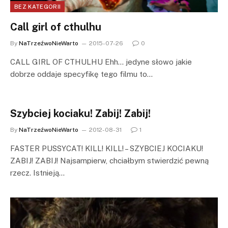
BEZ KATEGORII
Call girl of cthulhu
By
NaTrzeźwoNieWarto
2015-07-26
0
CALL GIRL OF CTHULHU Ehh… jedyne słowo jakie
dobrze oddaje specyfikę tego filmu to…
Szybciej kociaku! Zabij! Zabij!
By
NaTrzeźwoNieWarto
2012-08-31
1
FASTER PUSSYCAT! KILL! KILL! – SZYBCIEJ KOCIAKU!
ZABIJ! ZABIJ! Najsampierw, chciałbym stwierdzić pewną
rzecz. Istnieją…