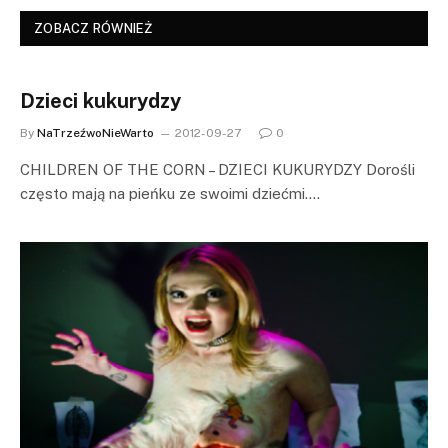
ZOBACZ RÓWNIEŻ
Dzieci kukurydzy
By
NaTrzeźwoNieWarto
2012-09-27
0
CHILDREN OF THE CORN – DZIECI KUKURYDZY Dorośli
często mają na pieńku ze swoimi dziećmi.…