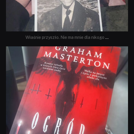
Właśnie przyszło. Nie ma mnie dla nikogo
...
dobryhorror
Sie 23