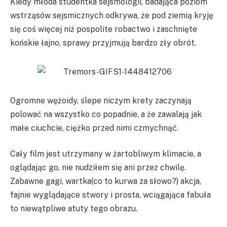
Kiedy młoda studentka sejsmologii, badająca poziom
wstrząsów sejsmicznych odkrywa, że pod ziemią kryję
się coś więcej niż pospolite robactwo i zaschnięte
końskie łajno, sprawy przyjmują bardzo zły obrót.
Ogromne wężoidy, ślepe niczym krety zaczynają
polować na wszystko co popadnie, a że zawalają jak
małe ciuchcie, ciężko przed nimi czmychnąć.
Cały film jest utrzymany w żartobliwym klimacie, a
oglądając go, nie nudziłem się ani przez chwilę.
Zabawne gagi, wartka(co to kurwa za słowo?) akcja,
fajnie wyglądające stwory i prosta, wciągająca fabuła
to niewątpliwe atuty tego obrazu.