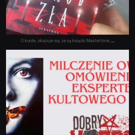
O kurde, okazuje się, że są książki Mastertona,
...
dobryhorror
Sie 19