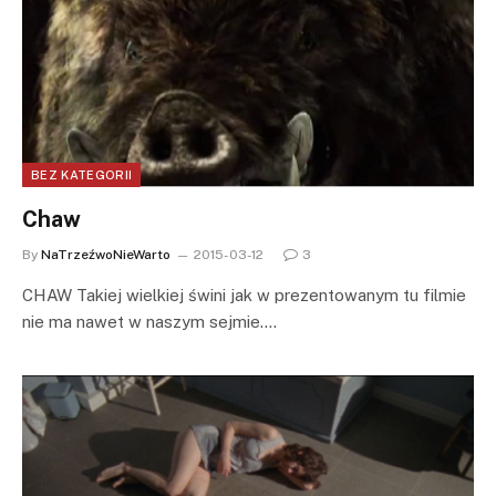
BEZ KATEGORII
Chaw
By
NaTrzeźwoNieWarto
2015-03-12
3
CHAW Takiej wielkiej świni jak w prezentowanym tu filmie
nie ma nawet w naszym sejmie.…