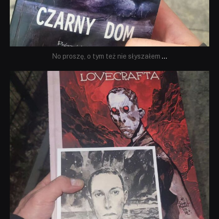
No proszę, o tym też nie słyszałem
...
dobryhorror
Wrz 19