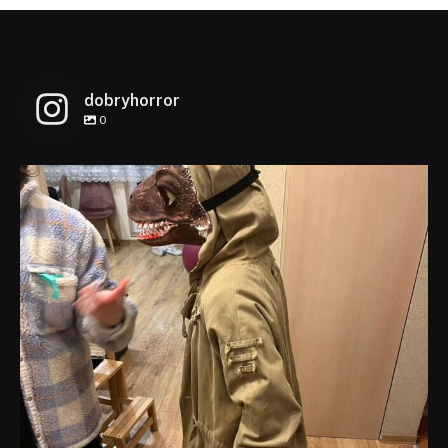
dobryhorror
0
dobryhorror
Lis 1