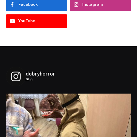
Facebook
Instagram
YouTube
dobryhorror
0
dobryhorror
Lis 1