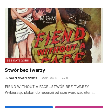
BEZ KATEGORII
Stwór bez twarzy
By
NaTrzeźwoNieWarto
2014-06-18
0
FIEND WITHOUT A FACE – STWÓR BEZ TWARZY
Wybierając plakat do recenzji od razu wprowadziłem…