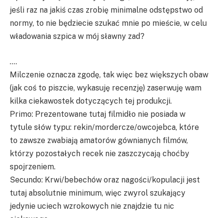
jeśli raz na jakiś czas zrobię minimalne odstępstwo od
normy, to nie będziecie szukać mnie po mieście, w celu
władowania szpica w mój sławny zad?
….
Milczenie oznacza zgodę, tak więc bez większych obaw
(jak coś to piszcie, wykasuję recenzję) zaserwuję wam
kilka ciekawostek dotyczących tej produkcji.
Primo: Prezentowane tutaj filmidło nie posiada w
tytule słów typu: rekin/mordercze/owcojebca, które
to zawsze zwabiają amatorów gównianych filmów,
którzy pozostałych recek nie zaszczycają choćby
spojrzeniem.
Secundo: Krwi/bebechów oraz nagości/kopulacji jest
tutaj absolutnie minimum, więc zwyrol szukający
jedynie uciech wzrokowych nie znajdzie tu nic