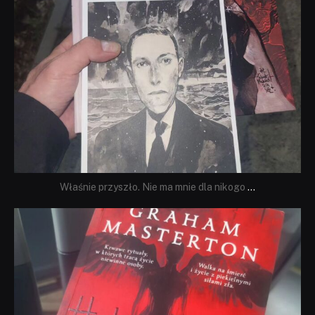
Właśnie przyszło. Nie ma mnie dla nikogo
...
dobryhorror
Sie 23