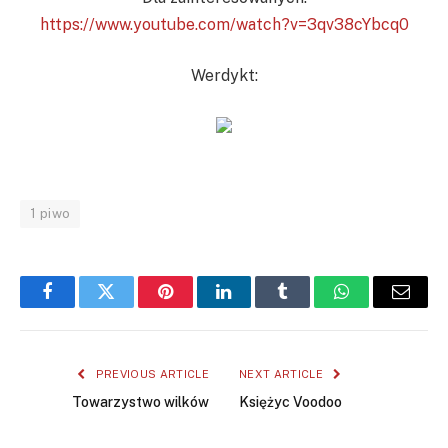
https://www.youtube.com/watch?v=3qv38cYbcq0
Werdykt:
1 piwo
Facebook
Twitter
Pinterest
LinkedIn
Tumblr
WhatsApp
Email
PREVIOUS ARTICLE
NEXT ARTICLE
Towarzystwo wilków
Księżyc Voodoo