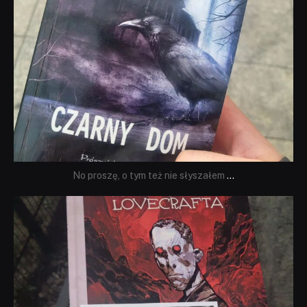
No proszę, o tym też nie słyszałem
...
dobryhorror
Wrz 19