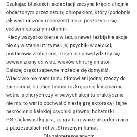
Szukając bliskości i akceptacji zaczyna kręcić z hojnie
obdarzonym przez naturę chłopakiem, który (podobnie
jak wasz uniżony recenzent) może poszczycić się
całkiem pokaźnymi dłońmi.
Kiedy wszystko bierze w łeb, a nawet lesbijskie akcje
nie są w stanie utrzymać jej psychiki w całości,
postanawia zrobić coś, czego nie powstydziłby się
pewien znany od wielu wieków chirurg amator.
Dalszej części zapewne możecie się domyślić.
Właściwie nie mam temu filmowi ani jednej rzeczy do
zarzucenia, bo choć fabuła rozkręca się koszmarnie
wolno, a chorych czy krwawych akcji tu praktycznie
nie ma, to warto pochwalić niezłą grę aktorską i fajne
nakreślenie kalekiej psychiki głównej bohaterki.
P.S. Ciekawostką jest, że gra tu również aktorka znana
z puszczalskich ról w „Strasznym filmie”.
Dla zainteresowanych: