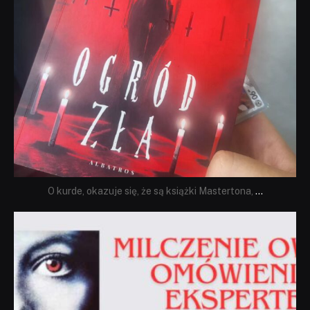
O kurde, okazuje się, że są książki Mastertona,
...
dobryhorror
Sie 19