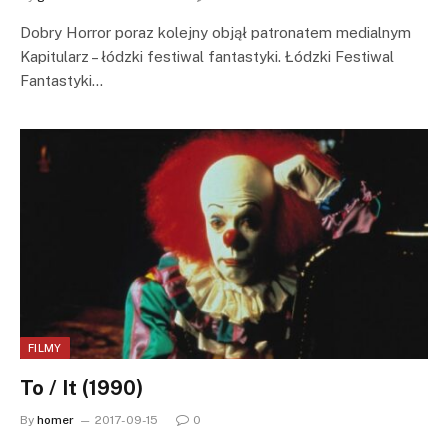
Dobry Horror poraz kolejny objął patronatem medialnym
Kapitularz – łódzki festiwal fantastyki. Łódzki Festiwal
Fantastyki…
FILMY
To / It (1990)
By
homer
2017-09-15
0