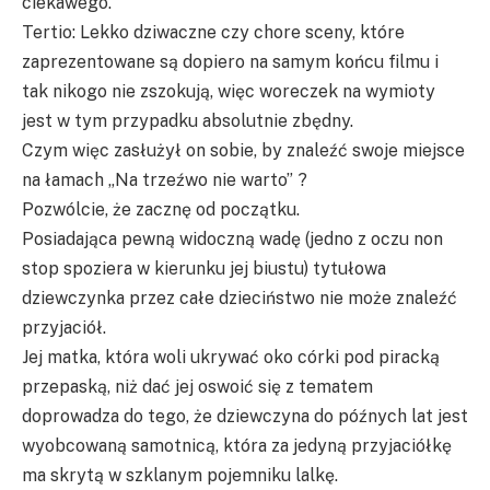
ciekawego.
Tertio: Lekko dziwaczne czy chore sceny, które
zaprezentowane są dopiero na samym końcu filmu i
tak nikogo nie zszokują, więc woreczek na wymioty
jest w tym przypadku absolutnie zbędny.
Czym więc zasłużył on sobie, by znaleźć swoje miejsce
na łamach „Na trzeźwo nie warto” ?
Pozwólcie, że zacznę od początku.
Posiadająca pewną widoczną wadę (jedno z oczu non
stop spoziera w kierunku jej biustu) tytułowa
dziewczynka przez całe dzieciństwo nie może znaleźć
przyjaciół.
Jej matka, która woli ukrywać oko córki pod piracką
przepaską, niż dać jej oswoić się z tematem
doprowadza do tego, że dziewczyna do późnych lat jest
wyobcowaną samotnicą, która za jedyną przyjaciółkę
ma skrytą w szklanym pojemniku lalkę.