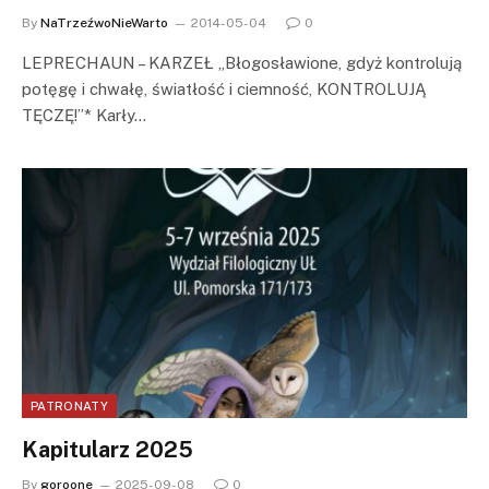
By
NaTrzeźwoNieWarto
2014-05-04
0
LEPRECHAUN – KARZEŁ „Błogosławione, gdyż kontrolują
potęgę i chwałę, światłość i ciemność, KONTROLUJĄ
TĘCZĘ!”* Karły…
PATRONATY
Kapitularz 2025
By
goroone
2025-09-08
0