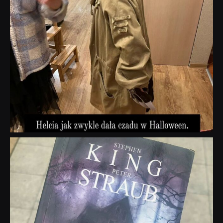
dobryhorror
Wrz 23