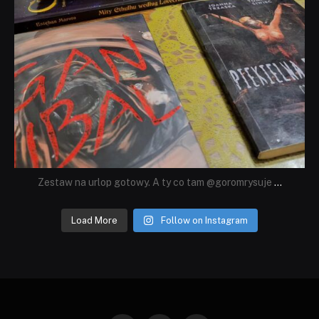
Zestaw na urlop gotowy. A ty co tam @goromrysuje
...
Load More
Follow on Instagram