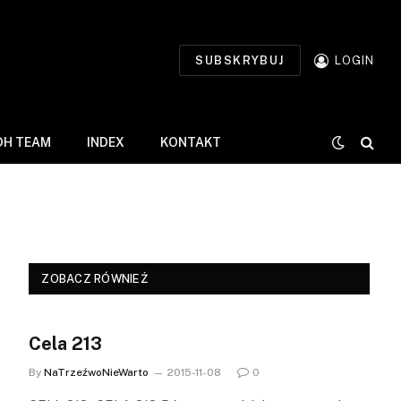
SUBSKRYBUJ
LOGIN
DH TEAM
INDEX
KONTAKT
ZOBACZ RÓWNIEŻ
Cela 213
By
NaTrzeźwoNieWarto
2015-11-08
0