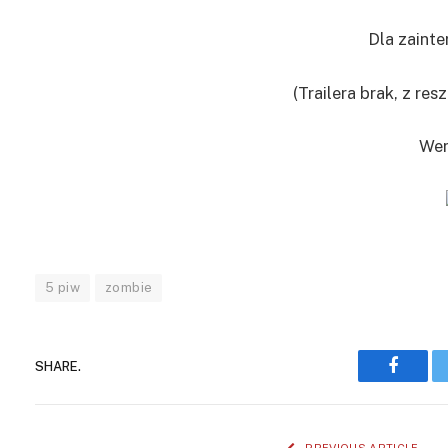
Dla zaint
(Trailera brak, z re
Wer
5 piw
zombie
SHARE.
Facebo