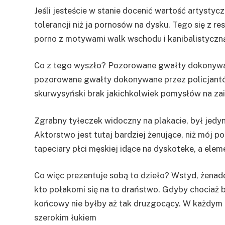
Jeśli jesteście w stanie docenić wartość artystyc
tolerancji niż ja pornosów na dysku. Tego się z 
porno z motywami walk wschodu i kanibalistyczn
Co z tego wyszło? Pozorowane gwałty dokonywan
pozorowane gwałty dokonywane przez policjantów
skurwysyński brak jakichkolwiek pomysłów na zai
Zgrabny tyłeczek widoczny na plakacie, był jedy
Aktorstwo jest tutaj bardziej żenujące, niż mój 
tapeciary płci męskiej idące na dyskoteke, a elem
Co więc prezentuje sobą to dzieło? Wstyd, żenadę
kto połakomi się na to draństwo. Gdyby chociaż 
końcowy nie byłby aż tak druzgocący. W każdym ra
szerokim łukiem