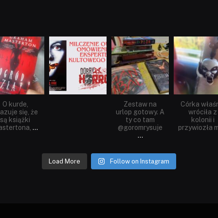
dobryhorror
dobryhorror
dobryhorror
dobryhorror
Sie 23
Sie 19
Lip 31
Lip 14
O kurde,
Zestaw na
Córka właś
azuje się, że
urlop gotowy. A
wróciła z
są książki
ty co tam
kolonii i
stertona,
...
@goromrysuje
przywiozła m
...
Load More
Follow on Instagram