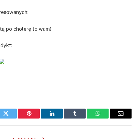
eresowanych:
sztą po cholerę to wam)
dykt:
ok
Twitter
Pinterest
LinkedIn
Tumblr
WhatsApp
Email