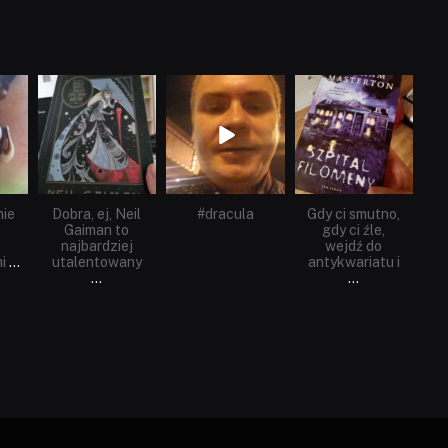
dobryhorror
dobryhorror
dobryhorror
Cze 16
Maj 25
Maj 22
nie
Dobra, ej, Neil
#dracula
Gdy ci smutno,
Gaiman to
gdy ci źle,
najbardziej
wejdź do
i
...
utalentowany
antykwariatu i
...
...