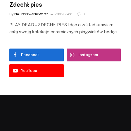
Zdechł pies
By
NaTrzeźwoNieWarto
2012-12-22
0
PLAY DEAD – ZDECHŁ PIES Idąc o zakład stawiam
całą swoją kolekcje ceramicznych pingwinków będąc…
Facebook
Instagram
YouTube