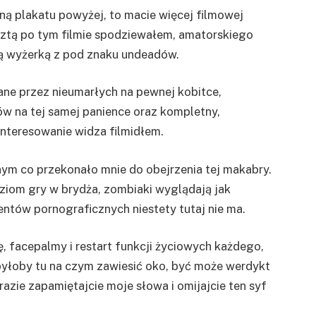
zną plakatu powyżej, to macie więcej filmowej
resztą po tym filmie spodziewałem, amatorskiego
ą wyżerką z pod znaku undeadów.
e przez nieumarłych na pewnej kobitce,
 na tej samej panience oraz kompletny,
nteresowanie widza filmidłem.
nym co przekonało mnie do obejrzenia tej makabry.
poziom gry w brydża, zombiaki wyglądają jak
entów pornograficznych niestety tutaj nie ma.
, facepalmy i restart funkcji życiowych każdego,
byłoby tu na czym zawiesić oko, być może werdykt
zie zapamiętajcie moje słowa i omijajcie ten syf