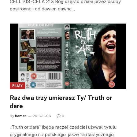
CELL 213 -CELA 213 Bóg często działa przez osoby
postronne i od dawien dawna…
FILMY
Raz dwa trzy umierasz Ty/ Truth or
dare
By
homer
2016-11-06
0
„Truth or dare” (będę raczej częściej używał tytułu
oryginalnego niż polskiego, jakże fantastycznego,