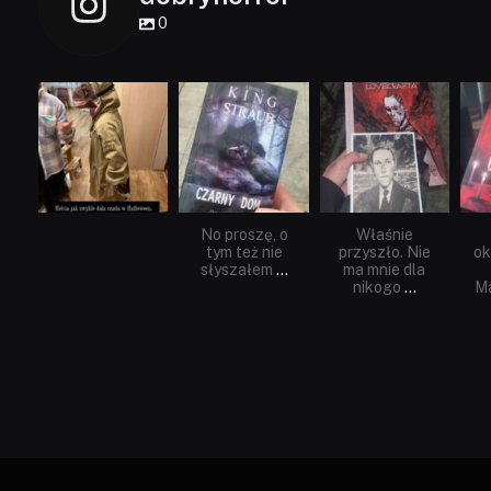
0
dobryhorror
dobryhorror
dobryhorror
Lis 1
Wrz 23
Wrz 19
No proszę, o
Właśnie
tym też nie
przyszło. Nie
ok
słyszałem
...
ma mnie dla
nikogo
...
Ma