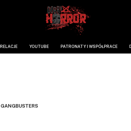
ers
RELACJE
YOUTUBE
PATRONATY I WSPÓŁPRACE
tarzy
1 Min Read
A GANGBUSTERS