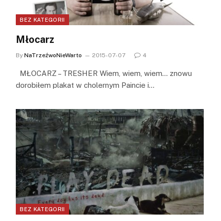
BEZ KATEGORII
Młocarz
By
NaTrzeźwoNieWarto
2015-07-07
4
MŁOCARZ – TRESHER Wiem, wiem, wiem… znowu
dorobiłem plakat w cholernym Paincie i…
BEZ KATEGORII