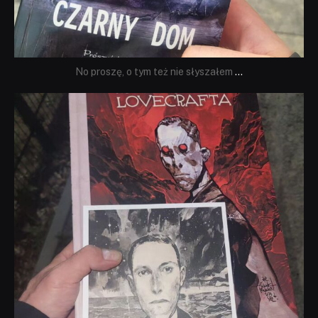
No proszę, o tym też nie słyszałem
...
dobryhorror
Wrz 19