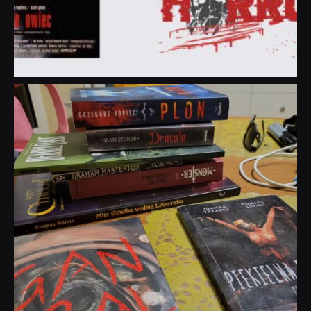
dobryhorror
Lip 31