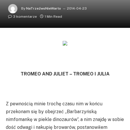
By
NaTrzeźwoNieWarto
2014-04-23
3 komentarze
1 Min Read
TROMEO AND JULIET – TROMEO I JULIA
Z pewnością minie trochę czasu nim w końcu
przekonam się by obejrzeć „Barbarzyńską
nimfomankę w piekle dinozaurów”, a nim znajdę w sobie
dość odwagi i nakupię browarów, postanowiłem