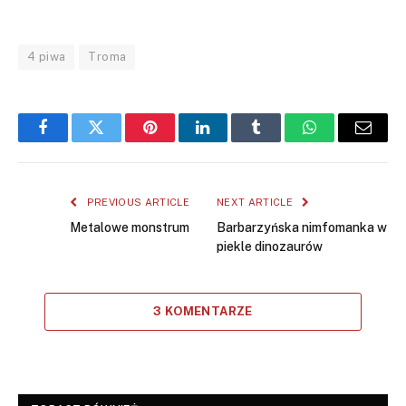
4 piwa
Troma
Facebook
Twitter
Pinterest
LinkedIn
Tumblr
WhatsApp
Email
PREVIOUS ARTICLE
NEXT ARTICLE
Metalowe monstrum
Barbarzyńska nimfomanka w
piekle dinozaurów
3 KOMENTARZE