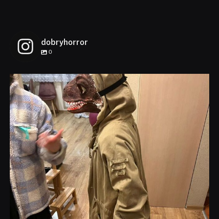
dobryhorror
0
dobryhorror
Lis 1