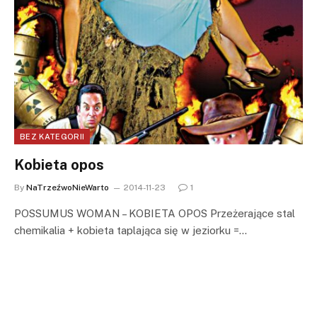
BEZ KATEGORII
Kobieta opos
By
NaTrzeźwoNieWarto
2014-11-23
1
POSSUMUS WOMAN – KOBIETA OPOS Przeżerające stal
chemikalia + kobieta taplająca się w jeziorku =…