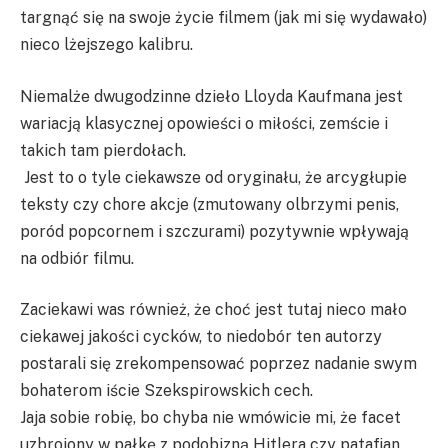
targnąć się na swoje życie filmem (jak mi się wydawało)
nieco lżejszego kalibru.
Niemalże dwugodzinne dzieło Lloyda Kaufmana jest
wariacją klasycznej opowieści o miłości, zemście i
takich tam pierdołach.
Jest to o tyle ciekawsze od oryginału, że arcygłupie
teksty czy chore akcje (zmutowany olbrzymi penis,
poród popcornem i szczurami) pozytywnie wpływają
na odbiór filmu.
Zaciekawi was również, że choć jest tutaj nieco mało
ciekawej jakości cycków, to niedobór ten autorzy
postarali się zrekompensować poprzez nadanie swym
bohaterom iście Szekspirowskich cech.
Jaja sobie robię, bo chyba nie wmówicie mi, że facet
uzbrojony w pałkę z podobizną Hitlera czy patafian