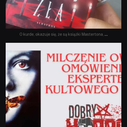
O kurde, okazuje się, że są książki Mastertona,
...
dobryhorror
Sie 19