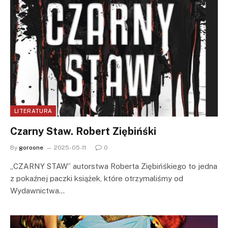
LITERATURA
Czarny Staw. Robert Ziębińśki
By
goroone
2025-05-11
0
„CZARNY STAW” autorstwa Roberta Ziębińśkiego to jedna
z pokaźnej paczki książek, które otrzymaliśmy od
Wydawnictwa…