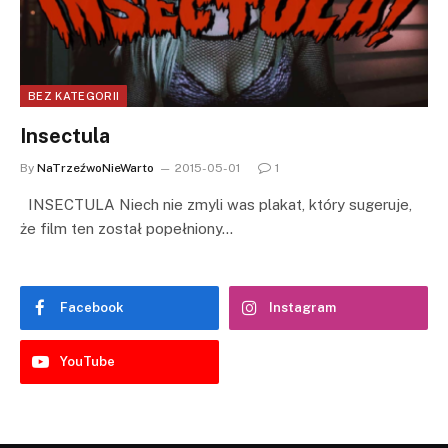
BEZ KATEGORII
Insectula
By
NaTrzeźwoNieWarto
2015-05-01
1
INSECTULA Niech nie zmyli was plakat, który sugeruje,
że film ten został popełniony…
Facebook
Instagram
YouTube