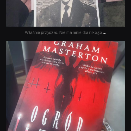
Właśnie przyszło. Nie ma mnie dla nikogo
...
dobryhorror
Sie 23