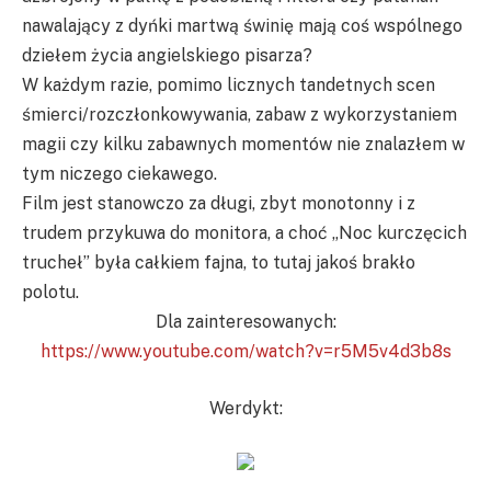
nawalający z dyńki martwą świnię mają coś wspólnego
dziełem życia angielskiego pisarza?
W każdym razie, pomimo licznych tandetnych scen
śmierci/rozczłonkowywania, zabaw z wykorzystaniem
magii czy kilku zabawnych momentów nie znalazłem w
tym niczego ciekawego.
Film jest stanowczo za długi, zbyt monotonny i z
trudem przykuwa do monitora, a choć „Noc kurczęcich
trucheł” była całkiem fajna, to tutaj jakoś brakło
polotu.
Dla zainteresowanych:
https://www.youtube.com/watch?v=r5M5v4d3b8s
Werdykt: