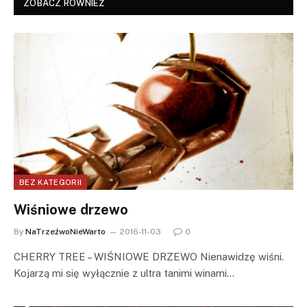
ZOBACZ RÓWNIEŻ
BEZ KATEGORII
Wiśniowe drzewo
By
NaTrzeźwoNieWarto
2016-11-03
0
CHERRY TREE – WIŚNIOWE DRZEWO Nienawidzę wiśni.
Kojarzą mi się wyłącznie z ultra tanimi winami…