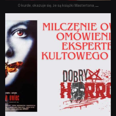
O kurde, okazuje się, że są książki Mastertona,
...
dobryhorror
Sie 19