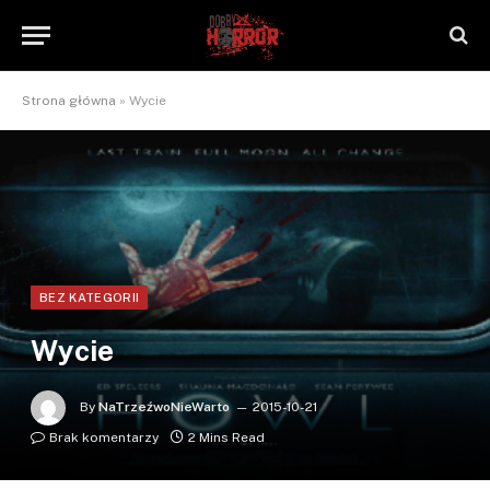
Strona główna
»
Wycie
BEZ KATEGORII
Wycie
By
NaTrzeźwoNieWarto
2015-10-21
Brak komentarzy
2 Mins Read