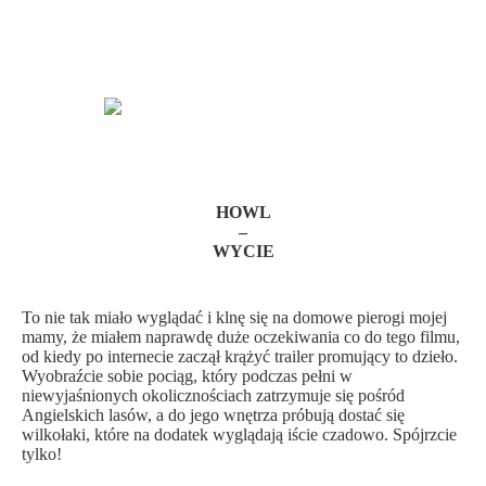
HOWL
–
WYCIE
To nie tak miało wyglądać i klnę się na domowe pierogi mojej
mamy, że miałem naprawdę duże oczekiwania co do tego filmu,
od kiedy po internecie zaczął krążyć trailer promujący to dzieło.
Wyobraźcie sobie pociąg, który podczas pełni w
niewyjaśnionych okolicznościach zatrzymuje się pośród
Angielskich lasów, a do jego wnętrza próbują dostać się
wilkołaki, które na dodatek wyglądają iście czadowo. Spójrzcie
tylko!