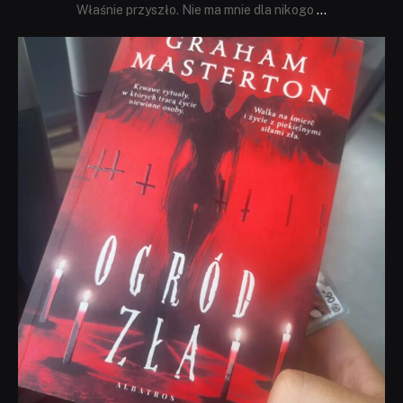
Właśnie przyszło. Nie ma mnie dla nikogo
...
dobryhorror
Sie 23