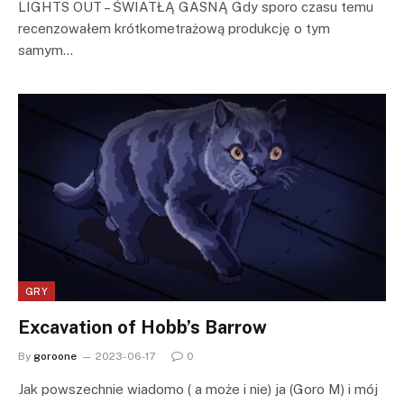
LIGHTS OUT – ŚWIATŁĄ GASNĄ Gdy sporo czasu temu
recenzowałem krótkometrażową produkcję o tym
samym…
GRY
Excavation of Hobb’s Barrow
By
goroone
2023-06-17
0
Jak powszechnie wiadomo ( a może i nie) ja (Goro M) i mój