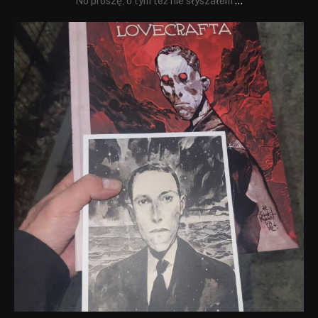
No proszę, o tym też nie słyszałem
...
dobryhorror
Wrz 19