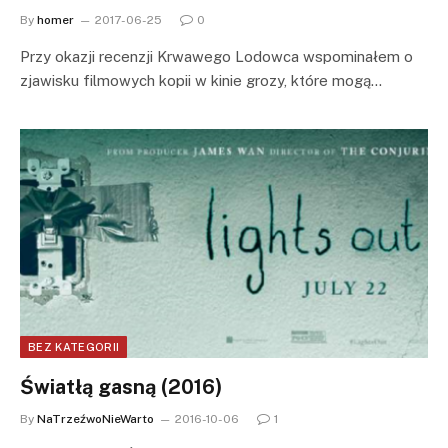
By
homer
2017-06-25
0
Przy okazji recenzji Krwawego Lodowca wspominałem o
zjawisku filmowych kopii w kinie grozy, które mogą…
BEZ KATEGORII
Światłą gasną (2016)
By
NaTrzeźwoNieWarto
2016-10-06
1