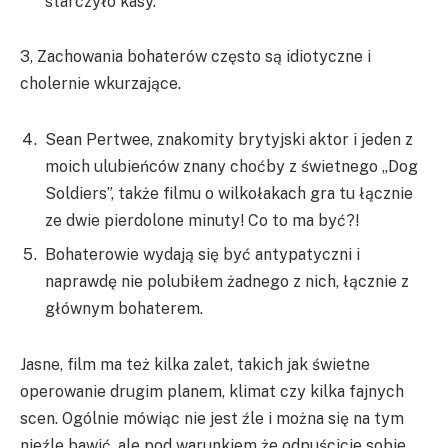
starczyło kasy.
3, Zachowania bohaterów często są idiotyczne i
cholernie wkurzające.
Sean Pertwee, znakomity brytyjski aktor i jeden z
moich ulubieńców znany choćby z świetnego „Dog
Soldiers”, także filmu o wilkołakach gra tu łącznie
ze dwie pierdolone minuty! Co to ma być?!
Bohaterowie wydają się być antypatyczni i
naprawdę nie polubiłem żadnego z nich, łącznie z
głównym bohaterem.
Jasne, film ma też kilka zalet, takich jak świetne
operowanie drugim planem, klimat czy kilka fajnych
scen. Ogólnie mówiąc nie jest źle i można się na tym
nieźle bawić, ale pod warunkiem że odpuścicie sobie