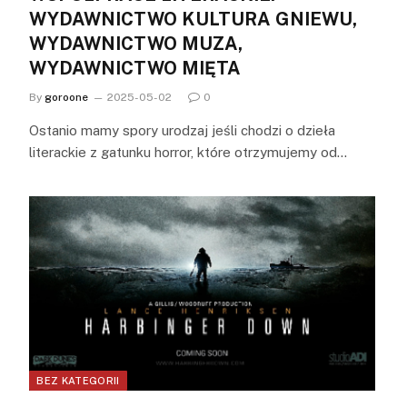
WYDAWNICTWO KULTURA GNIEWU,
WYDAWNICTWO MUZA,
WYDAWNICTWO MIĘTA
By
goroone
2025-05-02
0
Ostanio mamy spory urodzaj jeśli chodzi o dzieła
literackie z gatunku horror, które otrzymujemy od…
BEZ KATEGORII