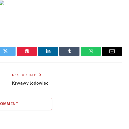
ok
Twitter
Pinterest
LinkedIn
Tumblr
WhatsApp
Email
NEXT ARTICLE
Krwawy lodowiec
 COMMENT