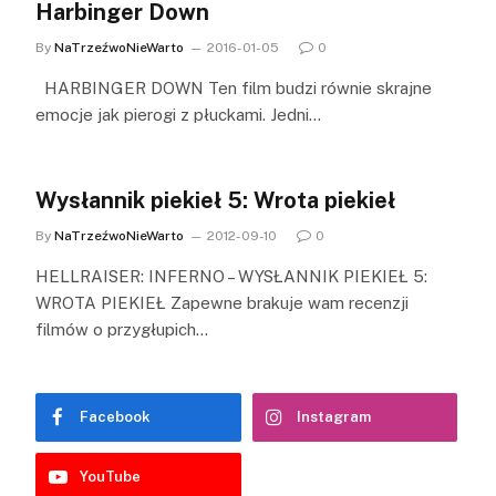
Harbinger Down
By
NaTrzeźwoNieWarto
2016-01-05
0
HARBINGER DOWN Ten film budzi równie skrajne
emocje jak pierogi z płuckami. Jedni…
Wysłannik piekieł 5: Wrota piekieł
By
NaTrzeźwoNieWarto
2012-09-10
0
HELLRAISER: INFERNO – WYSŁANNIK PIEKIEŁ 5:
WROTA PIEKIEŁ Zapewne brakuje wam recenzji
filmów o przygłupich…
Facebook
Instagram
YouTube