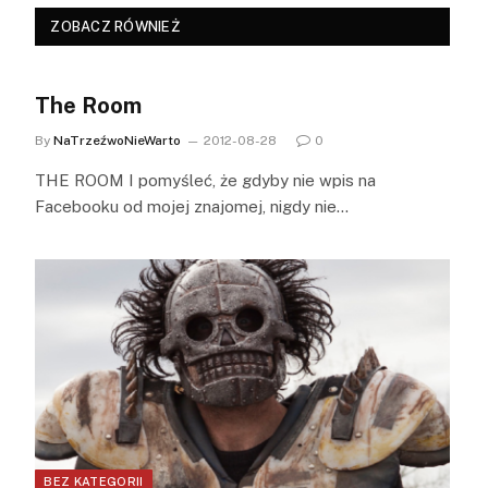
ZOBACZ RÓWNIEŻ
The Room
By
NaTrzeźwoNieWarto
2012-08-28
0
THE ROOM I pomyśleć, że gdyby nie wpis na
Facebooku od mojej znajomej, nigdy nie…
BEZ KATEGORII