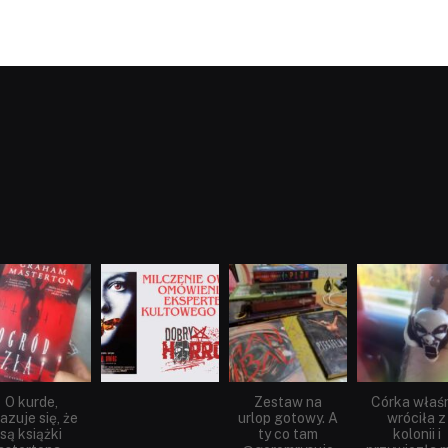
dobryhorror
dobryhorror
dobryhorror
dobryhorror
Sie 23
Sie 19
Lip 31
Lip 14
O kurde,
Zestaw na
Córka właś
azuje się, że
urlop gotowy. A
wróciła z
są książki
ty co tam
kolonii i