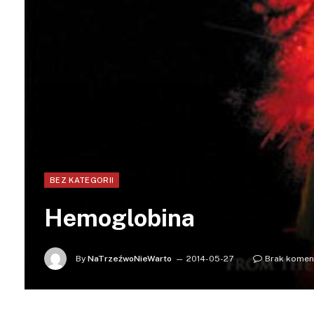
BEZ KATEGORII
Hemoglobina
By
NaTrzeźwoNieWarto
2014-05-27
Brak komen