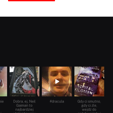
dobryhorror
dobryhorror
dobryhorror
Cze 16
Maj 25
Maj 22
nie
Dobra, ej, Neil
#dracula
Gdy ci smutno,
Gaiman to
gdy ci źle,
najbardziej
wejdź do