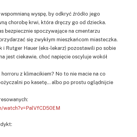
 wspomnianą wyspę, by odkryć źródło jego
ną chorobę krwi, która dręczy go od dziecka.
zas bezpiecznie spoczywające na cmentarzu
a przydarzać się zwykłym mieszkańcom miasteczka.
 i Rutger Hauer (eks-lekarz) pozostawili po sobie
a jest ciekawie, choć napięcie oscyluje wokół
orroru z klimacikiem? No to nie macie na co
ożyczalni po kasetę… albo po prostu oglądnijcie
eresowanych:
om/watch?v=PalVfCD50EM
dykt: