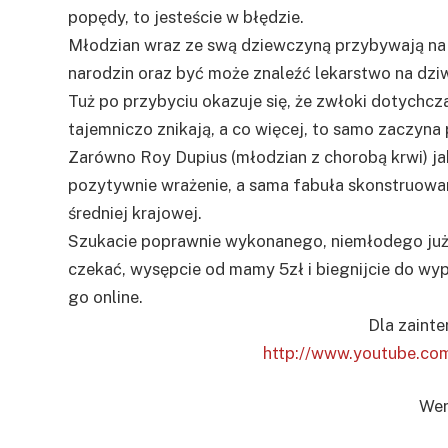
popędy, to jesteście w błędzie.
Młodzian wraz ze swą dziewczyną przybywają na
narodzin oraz być może znaleźć lekarstwo na dziw
Tuż po przybyciu okazuje się, że zwłoki dotychc
tajemniczo znikają, a co więcej, to samo zaczyn
Zarówno Roy Dupius (młodzian z chorobą krwi) jak
pozytywnie wrażenie, a sama fabuła skonstruowan
średniej krajowej.
Szukacie poprawnie wykonanego, niemłodego już h
czekać, wysępcie od mamy 5zł i biegnijcie do wyp
go online.
Dla zaint
http://www.youtube.c
Wer