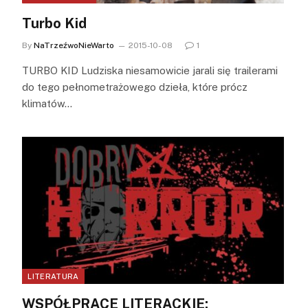
Turbo Kid
By
NaTrzeźwoNieWarto
2015-10-08
1
TURBO KID Ludziska niesamowicie jarali się trailerami
do tego pełnometrażowego dzieła, które prócz
klimatów…
LITERATURA
WSPÓŁPRACE LITERACKIE: