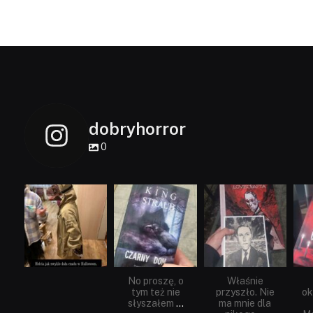
dobryhorror
0
dobryhorror
dobryhorror
dobryhorror
Lis 1
Wrz 23
Wrz 19
No proszę, o
Właśnie
tym też nie
przyszło. Nie
ok
słyszałem
...
ma mnie dla