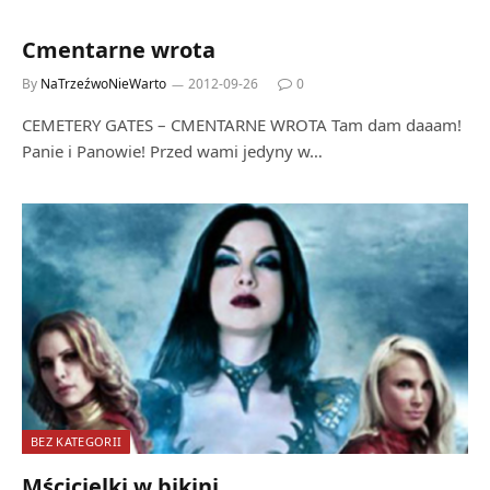
Cmentarne wrota
By
NaTrzeźwoNieWarto
2012-09-26
0
CEMETERY GATES – CMENTARNE WROTA Tam dam daaam!
Panie i Panowie! Przed wami jedyny w…
BEZ KATEGORII
Mścicielki w bikini