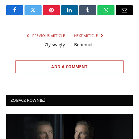
Facebook
Twitter
Pinterest
LinkedIn
Tumblr
WhatsApp
Email
PREVIOUS ARTICLE
NEXT ARTICLE
Zły święty
Behemot
ADD A COMMENT
ZOBACZ RÓWNIEŻ