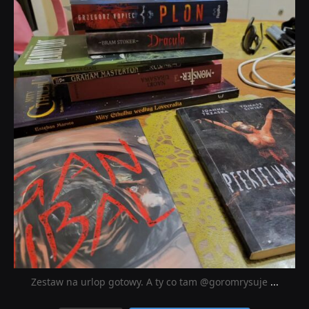
Lip 31
Zestaw na urlop gotowy. A ty co tam @goromrysuje
...