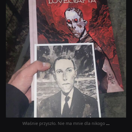
dobryhorror
Wrz 19
Właśnie przyszło. Nie ma mnie dla nikogo
...