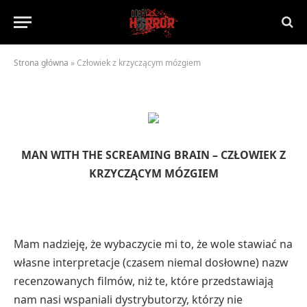
By
NaTrzeźwoNieWarto
2012-12-12
Brak komentarzy
2 Mins Read
Strona główna
»
Człowiek z krzyczącym mózgiem
MAN WITH THE SCREAMING BRAIN – CZŁOWIEK Z
KRZYCZĄCYM MÓZGIEM
Mam nadzieję, że wybaczycie mi to, że wole stawiać na
własne interpretacje (czasem niemal dosłowne) nazw
recenzowanych filmów, niż te, które przedstawiają
nam nasi wspaniali dystrybutorzy, którzy nie