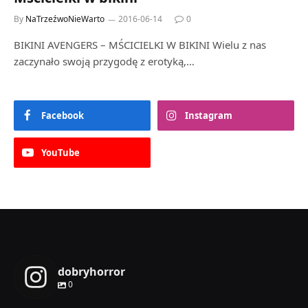
By
NaTrzeźwoNieWarto
2016-06-14
0
BIKINI AVENGERS – MŚCICIELKI W BIKINI Wielu z nas
zaczynało swoją przygodę z erotyką,…
Facebook
Instagram
YouTube
dobryhorror
0