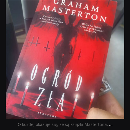
dobryhorror
Sie 23
O kurde, okazuje się, że są książki Mastertona,
...