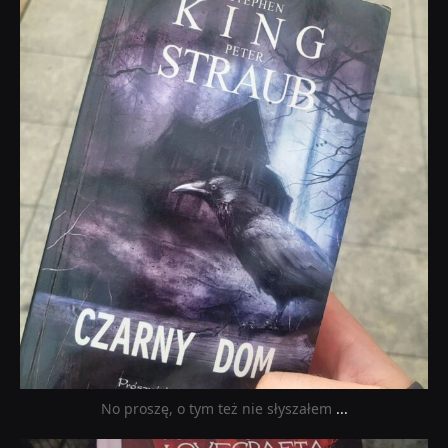
Wrz 23
No proszę, o tym też nie słyszałem
...