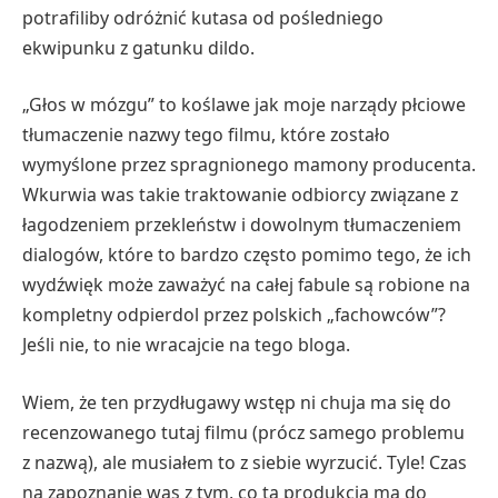
potrafiliby odróżnić kutasa od pośledniego
ekwipunku z gatunku dildo.
„Głos w mózgu” to koślawe jak moje narządy płciowe
tłumaczenie nazwy tego filmu, które zostało
wymyślone przez spragnionego mamony producenta.
Wkurwia was takie traktowanie odbiorcy związane z
łagodzeniem przekleństw i dowolnym tłumaczeniem
dialogów, które to bardzo często pomimo tego, że ich
wydźwięk może zaważyć na całej fabule są robione na
kompletny odpierdol przez polskich „fachowców”?
Jeśli nie, to nie wracajcie na tego bloga.
Wiem, że ten przydługawy wstęp ni chuja ma się do
recenzowanego tutaj filmu (prócz samego problemu
z nazwą), ale musiałem to z siebie wyrzucić. Tyle! Czas
na zapoznanie was z tym, co ta produkcja ma do