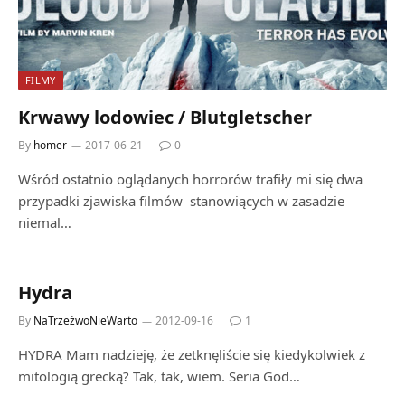
FILMY
Krwawy lodowiec / Blutgletscher
By
homer
2017-06-21
0
Wśród ostatnio oglądanych horrorów trafiły mi się dwa
przypadki zjawiska filmów stanowiących w zasadzie
niemal…
Hydra
By
NaTrzeźwoNieWarto
2012-09-16
1
HYDRA Mam nadzieję, że zetknęliście się kiedykolwiek z
mitologią grecką? Tak, tak, wiem. Seria God…