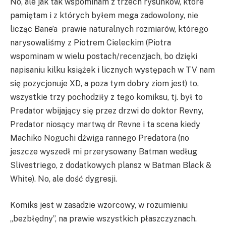
No, ale jak tak wspominam z trzech rysunków, które
pamiętam i z których byłem mega zadowolony, nie
licząc Bane’a prawie naturalnych rozmiarów, którego
narysowaliśmy z Piotrem Cieleckim (Piotra
wspominam w wielu postach/recenzjach, bo dzięki
napisaniu kilku książek i licznych występach w TV nam
się pozycjonuje XD, a poza tym dobry ziom jest) to,
wszystkie trzy pochodziły z tego komiksu, tj. był to
Predator wbijający się przez drzwi do doktor Revny,
Predator niosący martwą dr Revne i ta scena kiedy
Machiko Noguchi dźwiga rannego Predatora (no
jeszcze wyszedł mi przerysowany Batman według
Slivestriego, z dodatkowych plansz w Batman Black &
White). No, ale dość dygresji.
Komiks jest w zasadzie wzorcowy, w rozumieniu
„bezbłędny”, na prawie wszystkich płaszczyznach.