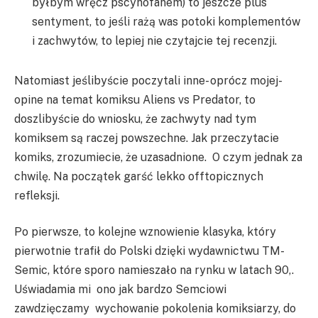
byłbym wręcz pscyhofanem) to jeszcze plus
sentyment, to jeśli rażą was potoki komplementów
i zachwytów, to lepiej nie czytajcie tej recenzji.
Natomiast jeślibyście poczytali inne- oprócz mojej-
opine na temat komiksu Aliens vs Predator, to
doszlibyście do wniosku, że zachwyty nad tym
komiksem są raczej powszechne. Jak przeczytacie
komiks, zrozumiecie, że uzasadnione. O czym jednak za
chwilę. Na początek garść lekko offtopicznych
refleksji.
Po pierwsze, to kolejne wznowienie klasyka, który
pierwotnie trafił do Polski dzięki wydawnictwu TM-
Semic, które sporo namieszało na rynku w latach 90,.
Uświadamia mi ono jak bardzo Semciowi
zawdzięczamy wychowanie pokolenia komiksiarzy, do