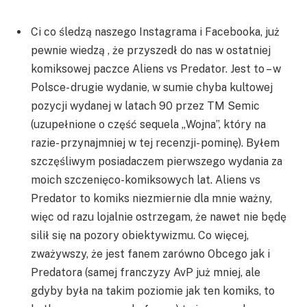
Ci co śledzą naszego Instagrama i Facebooka, już
pewnie wiedzą , że przyszedł do nas w ostatniej
komiksowej paczce Aliens vs Predator. Jest to – w
Polsce- drugie wydanie, w sumie chyba kultowej
pozycji wydanej w latach 90 przez TM Semic
(uzupełnione o część sequela „Wojna”, który na
razie- przynajmniej w tej recenzji- pominę). Byłem
szczęśliwym posiadaczem pierwszego wydania za
moich szczenięco-komiksowych lat. Aliens vs
Predator to komiks niezmiernie dla mnie ważny,
więc od razu lojalnie ostrzegam, że nawet nie będę
silił się na pozory obiektywizmu. Co więcej,
zważywszy, że jest fanem zarówno Obcego jak i
Predatora (samej franczyzy AvP już mniej, ale
gdyby była na takim poziomie jak ten komiks, to