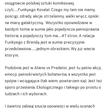
osiągniecie polskiej sztuki komiksowej,
czyli…..Funkyego Kovala!. Czego my tam nie mamy,
pościgi, zdrady, akcje, strzelaniny, walki wręcz, spiski
na miarę galaktyczną. Wszystko opowiedziane w
każdym tomie w sumie jako pojedyncza pełnoprawna
historia, a pojedynczy tom ma….47 stron. A relacja
Funkyego z Brendą jest w sumie precyzyjnie
przedstawiona……jednym obrazkiem. Wy już wiecie
którym.
Podobnie jest w Aliens vs Predator, jest tu pełno akcji,
emocji, pełnokrwistych bohaterów, a wszystko jest
spójne i wciągające (tak wiem, powtarzam się). Jest też
sporo przesłania. Ekologicznego i takiego po prostu o
ludziach i ich wyborach.
I świetny zabieg snucia opowieści w wielu scenach