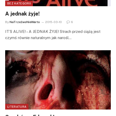
BEZ KATEGORII
A jednak żyje!
By
NaTrzeźwoNieWarto
2015-03-10
6
IT’S ALIVE! – A JEDNAK ŻYJE! Strach przed ciążą jest
czymś równie naturalnym jak narośl…
LITERATURA