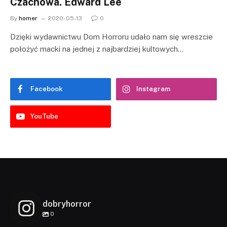
Czachówa. Edward Lee
By
homer
2020-05-13
0
Dzięki wydawnictwu Dom Horroru udało nam się wreszcie
położyć macki na jednej z najbardziej kultowych…
Facebook
Instagram
YouTube
dobryhorror
0