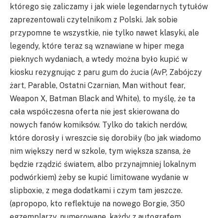
którego się zaliczamy i jak wiele legendarnych tytułów
zaprezentowali czytelnikom z Polski. Jak sobie
przypomne te wszystkie, nie tylko nawet klasyki, ale
legendy, które teraz są wznawiane w hiper mega
pieknych wydaniach, a wtedy można było kupić w
kiosku rezygnując z paru gum do żucia (AvP, Zabójczy
żart, Parable, Ostatni Czarnian, Man without fear,
Weapon X, Batman Black and White), to myślę, że ta
cała współczesna oferta nie jest skierowana do
nowych fanów komiksów. Tylko do takich nerdów,
które dorosły i wreszcie się dorobiły (bo jak wiadomo
nim większy nerd w szkole, tym większa szansa, że
będzie rządzić światem, albo przynajmniej lokalnym
podwórkiem) żeby se kupić limitowane wydanie w
slipboxie, z mega dodatkami i czym tam jeszcze.
(apropopo, kto reflektuje na nowego Borgie, 350
egzemplarzy, numerowane, każdy z autografem