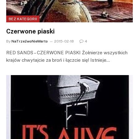
BEZ KATEGORII
Czerwone piaski
By
NaTrzeźwoNieWarto
2015-02-18
4
RED SANDS – CZERWONE PIASKI Żołnierze wszystkich
krajów chwytajcie za broń i łączcie się! Istnieje…