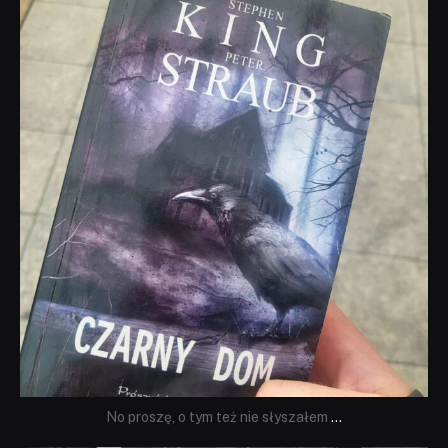
dobryhorror
Wrz 23
No proszę, o tym też nie słyszałem
...