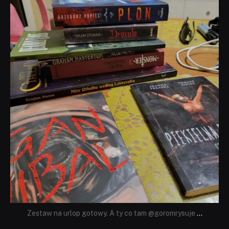
dobryhorror
Lip 31
Zestaw na urlop gotowy. A ty co tam @goromrysuje
...