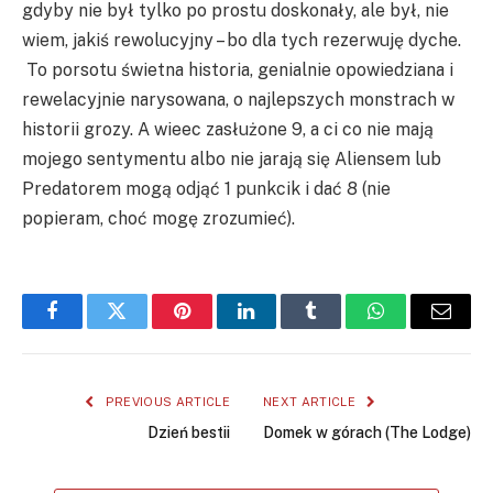
gdyby nie był tylko po prostu doskonały, ale był, nie
wiem, jakiś rewolucyjny – bo dla tych rezerwuję dyche.
To porsotu świetna historia, genialnie opowiedziana i
rewelacyjnie narysowana, o najlepszych monstrach w
historii grozy. A wieec zasłużone 9, a ci co nie mają
mojego sentymentu albo nie jarają się Aliensem lub
Predatorem mogą odjąć 1 punkcik i dać 8 (nie
popieram, choć mogę zrozumieć).
Facebook
Twitter
Pinterest
LinkedIn
Tumblr
WhatsApp
Email
PREVIOUS ARTICLE
NEXT ARTICLE
Dzień bestii
Domek w górach (The Lodge)