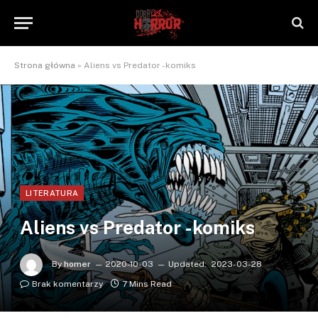
Strona główna
»
Aliens vs Predator -komiks
LITERATURA
Aliens vs Predator -komiks
By
homer
2020-10-03
Updated:
2023-03-28
Brak komentarzy
7 Mins Read