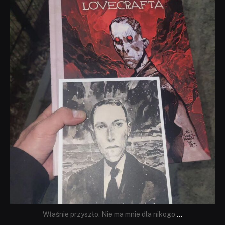
dobryhorror
Wrz 19
Właśnie przyszło. Nie ma mnie dla nikogo
...