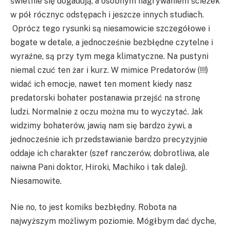
świetnie się dogadują, a osobnym nagrywaniem ścieżek
w pół rócznyc odstępach i jeszcze innych studiach.
Oprócz tego rysunki są niesamowicie szczegółowe i
bogate w detale, a jednocześnie bezbłędne czytelne i
wyraźne, są przy tym mega klimatyczne. Na pustyni
niemal czuć ten żar i kurz. W mimice Predatorów (!!!)
widać ich emocje, nawet ten moment kiedy nasz
predatorski bohater postanawia przejść na stronę
ludzi. Normalnie z oczu można mu to wyczytać. Jak
widzimy bohaterów, jawią nam się bardzo żywi, a
jednocześnie ich przedstawianie bardzo precyzyjnie
oddaje ich charakter (szef ranczerów, dobrotliwa, ale
naiwna Pani doktor, Hiroki, Machiko i tak dalej).
Niesamowite.
Nie no, to jest komiks bezbłędny. Robota na
najwyższym możliwym poziomie. Mógłbym dać dyche,