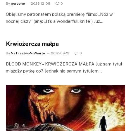
By
goroone
2023-12-08
0
Objęliśmy patronatem polską premierę filmu: „Nóż w
nocnej ciszy” (ang: „It’s a wonderfull knife”) Już…
Krwiożercza małpa
By
NaTrzeźwoNieWarto
2012-09-12
0
BLOOD MONKEY – KRWIOŻERCZA MAŁPA Już sam tytuł
miażdży pytkę co? Jednak nie samym tytułem…