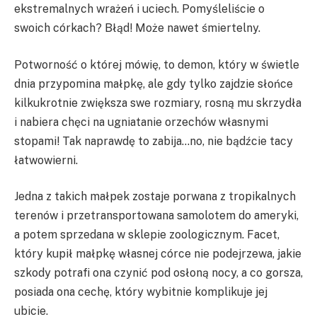
ekstremalnych wrażeń i uciech. Pomyśleliście o
swoich córkach? Błąd! Może nawet śmiertelny.
Potworność o której mówię, to demon, który w świetle
dnia przypomina małpkę, ale gdy tylko zajdzie słońce
kilkukrotnie zwiększa swe rozmiary, rosną mu skrzydła
i nabiera chęci na ugniatanie orzechów własnymi
stopami! Tak naprawdę to zabija…no, nie bądźcie tacy
łatwowierni.
Jedna z takich małpek zostaje porwana z tropikalnych
terenów i przetransportowana samolotem do ameryki,
a potem sprzedana w sklepie zoologicznym. Facet,
który kupił małpkę własnej córce nie podejrzewa, jakie
szkody potrafi ona czynić pod osłoną nocy, a co gorsza,
posiada ona cechę, który wybitnie komplikuje jej
ubicie.