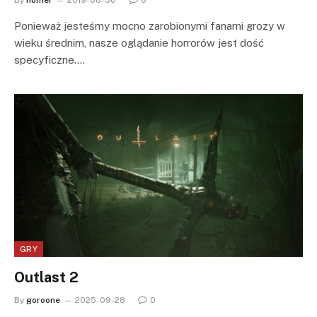
By
homer
2019-08-30
0
Ponieważ jesteśmy mocno zarobionymi fanami grozy w
wieku średnim, nasze oglądanie horrorów jest dość
specyficzne.…
GRY
Outlast 2
By
goroone
2025-09-28
0