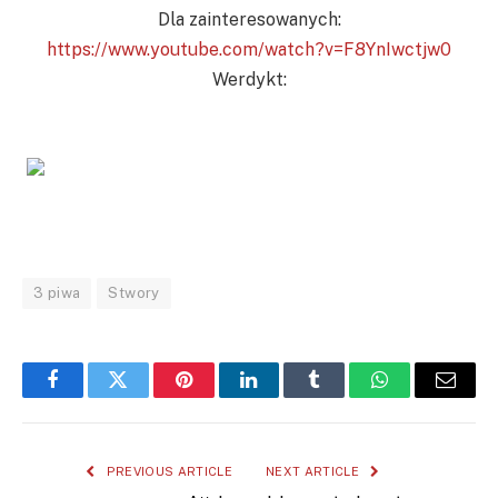
Dla zainteresowanych:
https://www.youtube.com/watch?v=F8YnIwctjw0
Werdykt:
3 piwa
Stwory
Facebook
Twitter
Pinterest
LinkedIn
Tumblr
WhatsApp
Email
PREVIOUS ARTICLE
NEXT ARTICLE