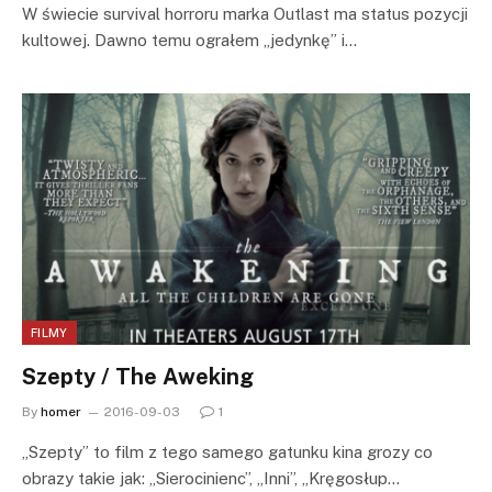
W świecie survival horroru marka Outlast ma status pozycji
kultowej. Dawno temu ograłem „jedynkę” i…
FILMY
Szepty / The Aweking
By
homer
2016-09-03
1
„Szepty” to film z tego samego gatunku kina grozy co
obrazy takie jak: „Sierocinienc”, „Inni”, „Kręgosłup…