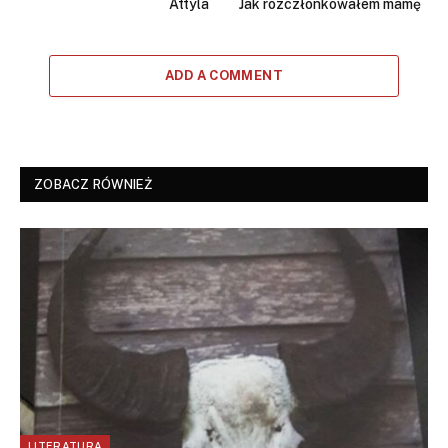
Attyla
Jak rozczłonkowałem mamę
ADD A COMMENT
ZOBACZ RÓWNIEŻ
LITERATURA