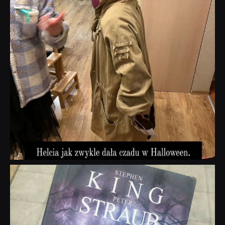
dobryhorror
Wrz 23