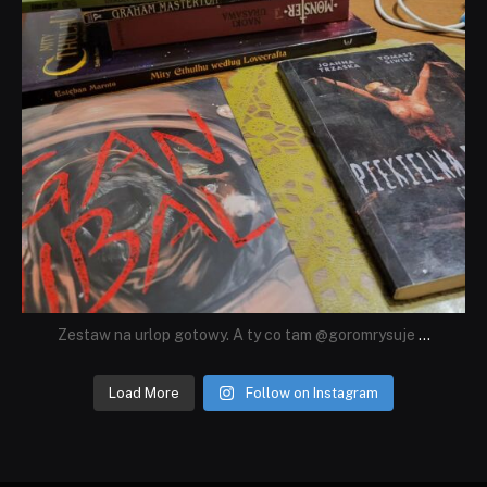
Zestaw na urlop gotowy. A ty co tam @goromrysuje
...
Load More
Follow on Instagram