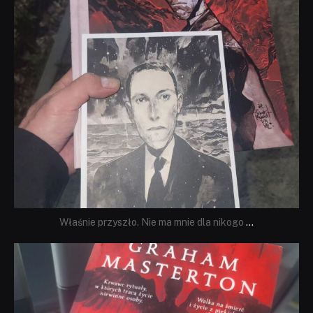
Właśnie przyszło. Nie ma mnie dla nikogo
...
dobryhorror
Sie 23