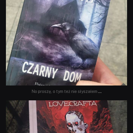
No proszę, o tym też nie słyszałem
...
dobryhorror
Wrz 19