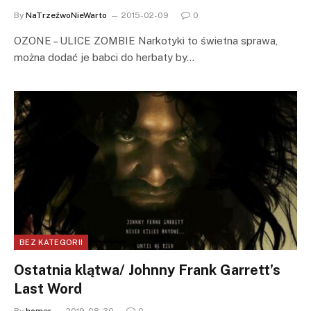
By
NaTrzeźwoNieWarto
2015-02-09
0
OZONE – ULICE ZOMBIE Narkotyki to świetna sprawa,
można dodać je babci do herbaty by…
BEZ KATEGORII
Ostatnia klątwa/ Johnny Frank Garrett’s
Last Word