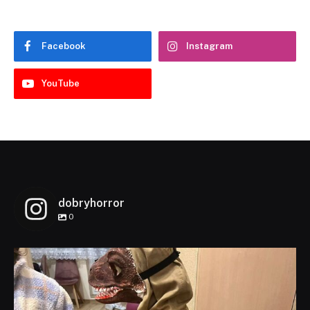
Facebook
Instagram
YouTube
dobryhorror
0
dobryhorror
Lis 1