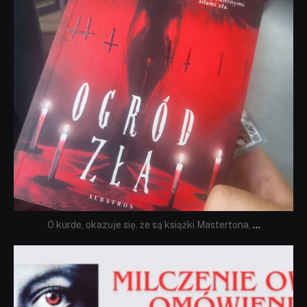
O kurde, okazuje się, że są książki Mastertona,
...
dobryhorror
Sie 19