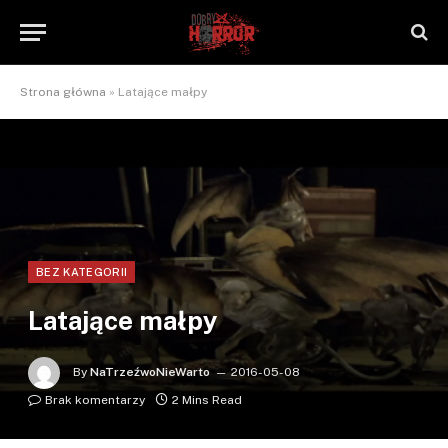
Strona główna
»
Latające małpy
BEZ KATEGORII
Latające małpy
By
NaTrzeźwoNieWarto
2016-05-08
Brak komentarzy
2 Mins Read