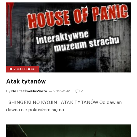
BEZ KATEGORII
Atak tytanów
By
NaTrzeźwoNieWarto
2015-11-12
2
SHINGEKI NO KYOJIN – ATAK TYTANÓW Od dawien
dawna nie pokusiłem się na…