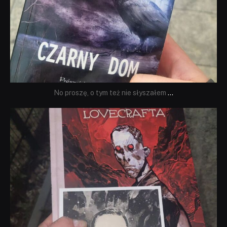
No proszę, o tym też nie słyszałem
...
dobryhorror
Wrz 19