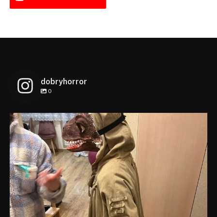
dobryhorror
0
dobryhorror
Lis 1