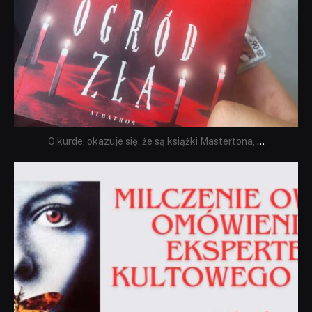
O kurde, okazuje się, że są książki Mastertona,
...
dobryhorror
Sie 19