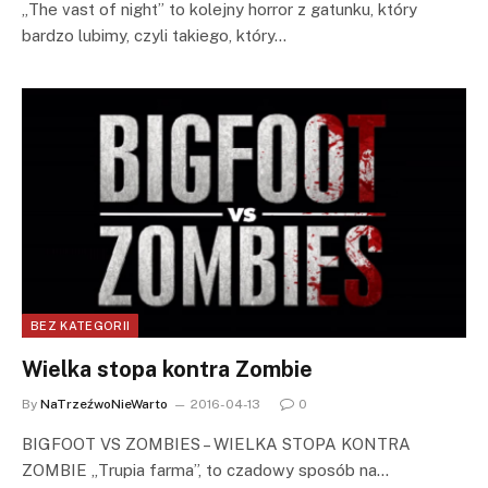
„The vast of night” to kolejny horror z gatunku, który
bardzo lubimy, czyli takiego, który…
BEZ KATEGORII
Wielka stopa kontra Zombie
By
NaTrzeźwoNieWarto
2016-04-13
0
BIGFOOT VS ZOMBIES – WIELKA STOPA KONTRA
ZOMBIE „Trupia farma”, to czadowy sposób na…