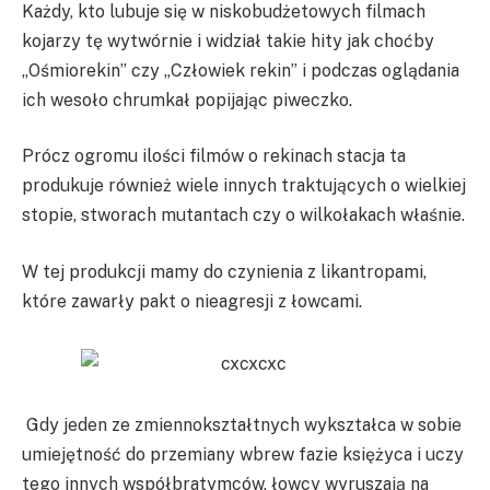
Każdy, kto lubuje się w niskobudżetowych filmach
kojarzy tę wytwórnie i widział takie hity jak choćby
„Ośmiorekin” czy „Człowiek rekin” i podczas oglądania
ich wesoło chrumkał popijając piweczko.
Prócz ogromu ilości filmów o rekinach stacja ta
produkuje również wiele innych traktujących o wielkiej
stopie, stworach mutantach czy o wilkołakach właśnie.
W tej produkcji mamy do czynienia z likantropami,
które zawarły pakt o nieagresji z łowcami.
Gdy jeden ze zmiennokształtnych wykształca w sobie
umiejętność do przemiany wbrew fazie księżyca i uczy
tego innych współbratymców, łowcy wyruszają na