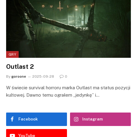
GRY
Outlast 2
By
goroone
2025-09-28
0
W świecie survival horroru marka Outlast ma status pozycji
kultowej. Dawno temu ograłem „jedynkę” i…
Facebook
Instagram
YouTube