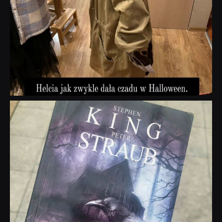
dobryhorror
Wrz 23