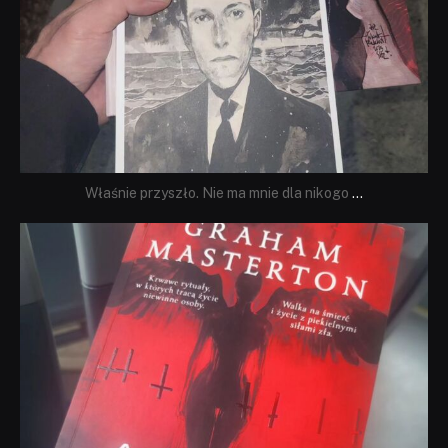
Właśnie przyszło. Nie ma mnie dla nikogo
...
dobryhorror
Sie 23