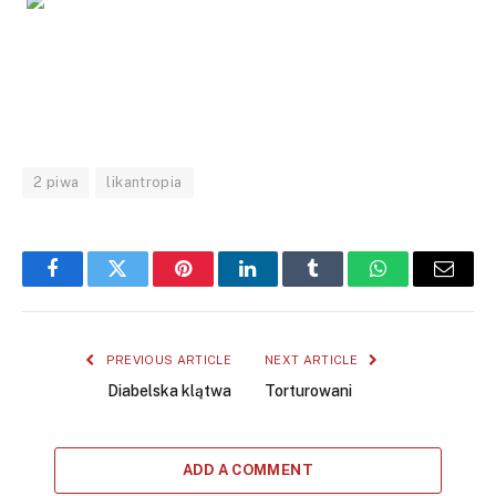
2 piwa
likantropia
Facebook
Twitter
Pinterest
LinkedIn
Tumblr
WhatsApp
Email
PREVIOUS ARTICLE
NEXT ARTICLE
Diabelska klątwa
Torturowani
ADD A COMMENT