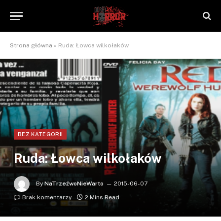
Strona główna
»
Ruda: Łowca wilkołaków
BEZ KATEGORII
Ruda: Łowca wilkołaków
By
NaTrzeźwoNieWarto
2015-06-07
Brak komentarzy
2 Mins Read