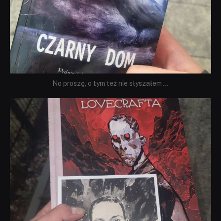
No proszę, o tym też nie słyszałem
...
dobryhorror
Wrz 19