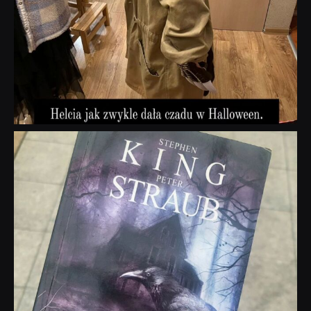
dobryhorror
Wrz 23