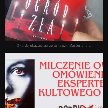
O kurde, okazuje się, że są książki Mastertona,
...
dobryhorror
Sie 19