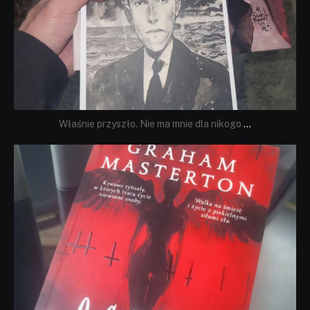
Właśnie przyszło. Nie ma mnie dla nikogo
...
dobryhorror
Sie 23