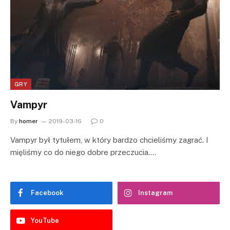
GRY
Vampyr
By
homer
2019-03-16
0
Vampyr był tytułem, w który bardzo chcieliśmy zagrać. I
mięliśmy co do niego dobre przeczucia.…
Facebook
Instagram
YouTube