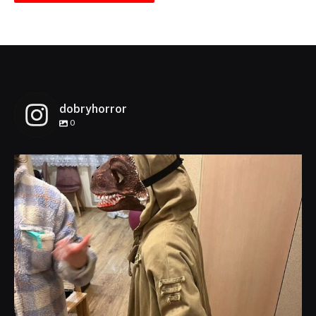
dobryhorror
0
dobryhorror
Lis 1