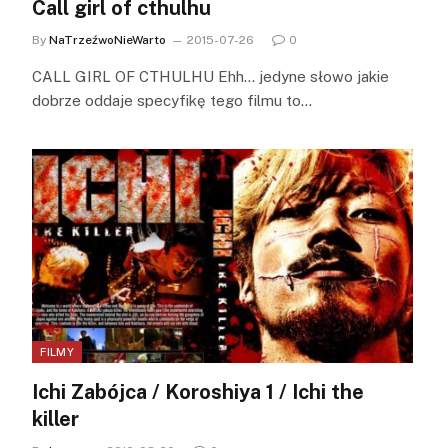
Call girl of cthulhu
By
NaTrzeźwoNieWarto
2015-07-26
0
CALL GIRL OF CTHULHU Ehh… jedyne słowo jakie
dobrze oddaje specyfikę tego filmu to…
FILMY
Ichi Zabójca / Koroshiya 1 / Ichi the
killer