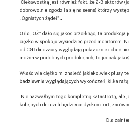
Ciekawostką jest również fakt, że 2-3 aktorów (j
dobrowolnie zgodziła się na seans) którzy występu
„Ognistych żądeł”…
O ile „OŻ” dało się jakoś przełknąć, ta produkcja 
ciężko w spokoju wysiedzieć przed monitorem. Ni
od CGI dinozaury wyglądają pokracznie i choć nie
można w podobnych produkcjach, to jednak jakoś
Właściwie ciężko mi znaleźć jakiekolwiek plusy ten
badziewnie wyglądających wykończeń, kilka rażąc
Nie nazwałbym tego kompletną katastrofą, ale jes
kolejnych dni czuli będziecie dyskomfort, zarówno
Dla zaint