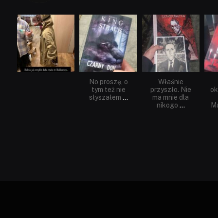
dobryhorror
dobryhorror
dobryhorror
Lis 1
Wrz 23
Wrz 19
No proszę, o
Właśnie
tym też nie
przyszło. Nie
ok
słyszałem
...
ma mnie dla
nikogo
...
Ma