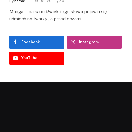
By
homer
2016-08-20
0
Manga…, na sam dźwięk tego słowa pojawia się
uśmiech na twarzy , a przed oczami…
Facebook
Instagram
YouTube