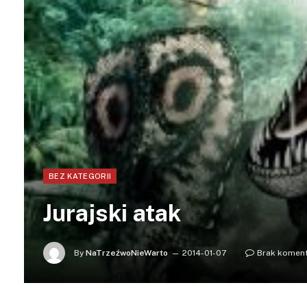
BEZ KATEGORII
Jurajski atak
By
NaTrzeźwoNieWarto
2014-01-07
Brak komen