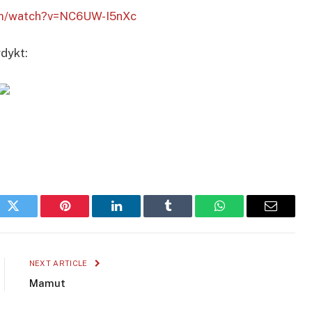
om/watch?v=NC6UW-I5nXc
dykt:
ok
Twitter
Pinterest
LinkedIn
Tumblr
WhatsApp
Email
NEXT ARTICLE
Mamut