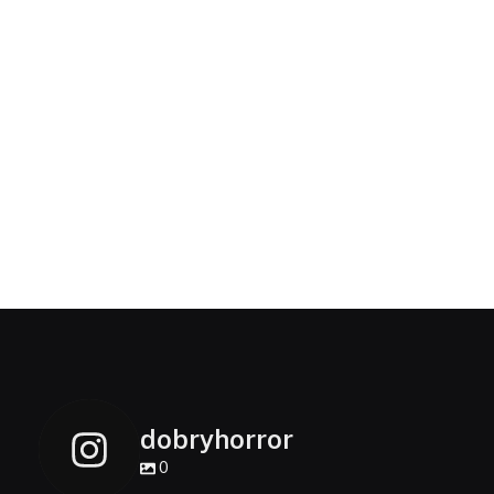
dobryhorror
0