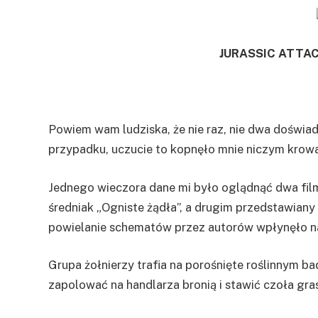
JURASSIC ATTAC
Powiem wam ludziska, że nie raz, nie dwa doświa
przypadku, uczucie to kopnęło mnie niczym krow
Jednego wieczora dane mi było oglądnąć dwa fil
średniak „Ogniste żądła”, a drugim przedstawiany 
powielanie schematów przez autorów wpłynęło na 
Grupa żołnierzy trafia na porośnięte roślinnym b
zapolować na handlarza bronią i stawić czoła g