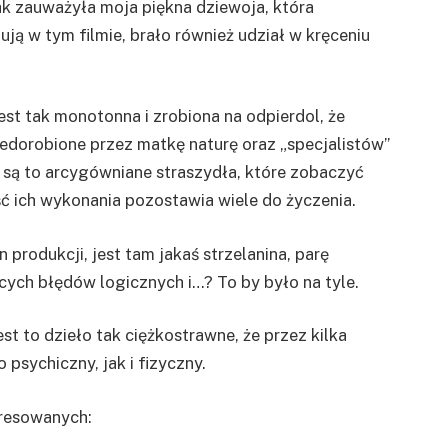
ak zauważyła moja piękna dziewoja, która
ją w tym filmie, brało również udział w kręceniu
jest tak monotonna i zrobiona na odpierdol, że
edorobione przez matkę naturę oraz „specjalistów”
 są to arcygówniane straszydła, które zobaczyć
ć ich wykonania pozostawia wiele do życzenia.
 produkcji, jest tam jakaś strzelanina, parę
ych błędów logicznych i…? To by było na tyle.
t to dzieło tak ciężkostrawne, że przez kilka
 psychiczny, jak i fizyczny.
eresowanych: