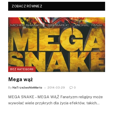
ZOBACZ RÓWNIEŻ
BEZ KATEGORII
Mega wąż
By
NaTrzeźwoNieWarto
2014-03-29
0
MEGA SNAKE – MEGA WĄŻ Fanatyzm religijny może
wywołać wiele przykrych dla życia efektów, takich…