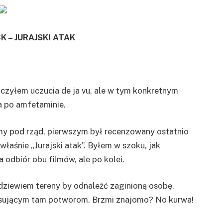
K – JURAJSKI ATAK
dczyłem uczucia de ja vu, ale w tym konkretnym
a po amfetaminie.
my pod rząd, pierwszym był recenzowany ostatnio
właśnie „Jurajski atak”. Byłem w szoku, jak
odbiór obu filmów, ale po kolei.
adziewiem tereny by odnaleźć zaginioną osobę,
rasującym tam potworom. Brzmi znajomo? No kurwa!