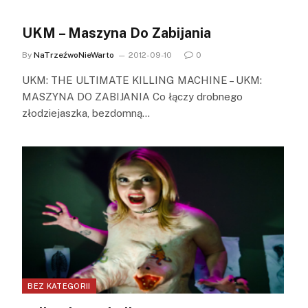
UKM – Maszyna Do Zabijania
By
NaTrzeźwoNieWarto
2012-09-10
0
UKM: THE ULTIMATE KILLING MACHINE – UKM:
MASZYNA DO ZABIJANIA Co łączy drobnego
złodziejaszka, bezdomną…
BEZ KATEGORII