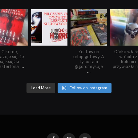
dobryhorror
dobryhorror
dobryhorror
dobryhorror
Sie 23
Sie 19
Lip 31
Lip 14
O kurde,
Zestaw na
Córka właś
azuje się, że
urlop gotowy. A
wróciła z
są książki
ty co tam
kolonii i
stertona,
...
@goromrysuje
przywiozła m
...
Load More
Follow on Instagram