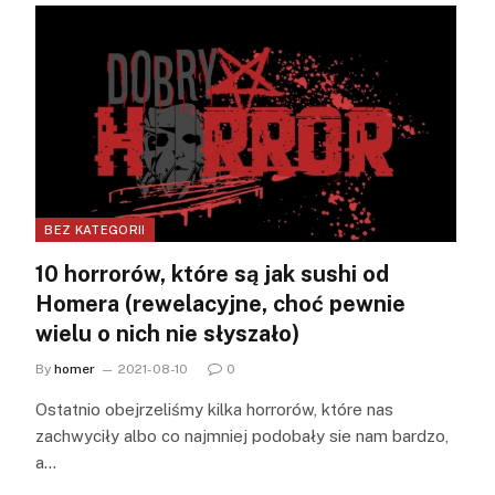
BEZ KATEGORII
10 horrorów, które są jak sushi od
Homera (rewelacyjne, choć pewnie
wielu o nich nie słyszało)
By
homer
2021-08-10
0
Ostatnio obejrzeliśmy kilka horrorów, które nas
zachwyciły albo co najmniej podobały sie nam bardzo,
a…