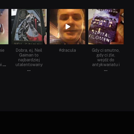
dobryhorror
dobryhorror
dobryhorror
Cze 16
Maj 25
Maj 22
nie
Dobra, ej, Neil
#dracula
Gdy ci smutno,
Gaiman to
gdy ci źle,
najbardziej
wejdź do
i
...
utalentowany
antykwariatu i
...
...