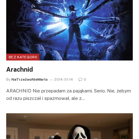
BEZ KATEGORII
Arachnid
By
NaTrzeźwoNieWarto
2014-01-14
0
ARACHNID Nie przepadam za pająkami. Serio. Nie, żebym
od razu piszczał i spazmował, ale z…