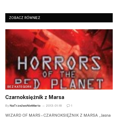
ZOBACZ RÓWNIEŻ
BEZ KATEGORII
Czarnoksiężnik z Marsa
By
NaTrzeźwoNieWarto
2013-01-18
1
WIZARD OF MARS – CZARNOKSIĘŻNIK Z MARSA „Jasna