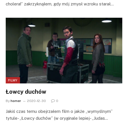
cholera!” zakrzyknąłem, gdy mój zmysł wzroku starał…
FILMY
Łowcy duchów
By
homer
2020-12-30
0
Jakiś czas temu obejrzałem film o jakże „wymyślnym”
tytule- „Łowcy duchów” (w oryginale lepiej- „Judas…