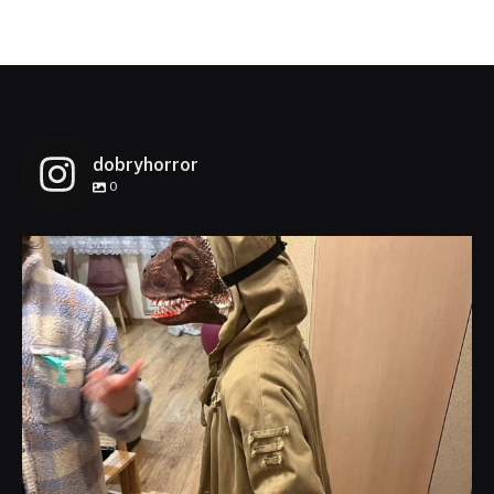
dobryhorror
0
dobryhorror
Lis 1