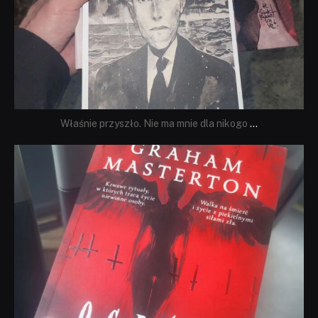
Właśnie przyszło. Nie ma mnie dla nikogo
...
dobryhorror
Sie 23