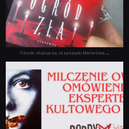
O kurde, okazuje się, że są książki Mastertona,
...
dobryhorror
Sie 19