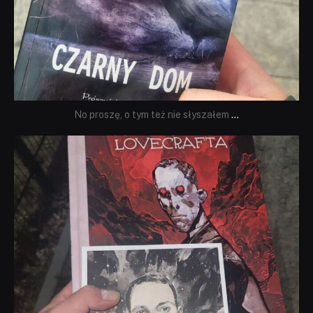
No proszę, o tym też nie słyszałem
...
dobryhorror
Wrz 19