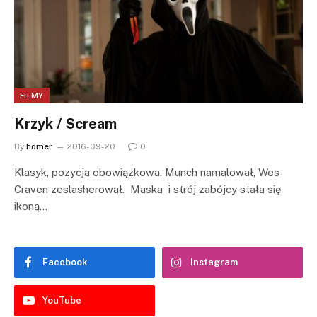
FILMY
Krzyk / Scream
By
homer
2016-09-20
0
Klasyk, pozycja obowiązkowa. Munch namalował, Wes
Craven zeslasherował. Maska i strój zabójcy stała się
ikoną…
Facebook
Instagram
YouTube