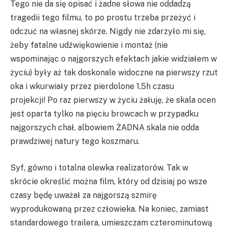
Tego nie da się opisać i żadne słowa nie oddadzą
tragedii tego filmu, to po prostu trzeba przeżyć i
odczuć na własnej skórze. Nigdy nie zdarzyło mi się,
żeby fatalne udźwiękowienie i montaż (nie
wspominając o najgorszych efektach jakie widziałem w
życiu) były aż tak doskonale widoczne na pierwszy rzut
oka i wkurwiały przez pierdolone 1,5h czasu
projekcji! Po raz pierwszy w życiu żałuję, że skala ocen
jest oparta tylko na pięciu browcach w przypadku
najgorszych chał, albowiem ŻADNA skala nie odda
prawdziwej natury tego koszmaru.
Syf, gówno i totalna olewka realizatorów. Tak w
skrócie określić można film, który od dzisiaj po wsze
czasy będę uważał za najgorszą szmirę
wyprodukowaną przez człowieka. Na koniec, zamiast
standardowego trailera, umieszczam czterominutową