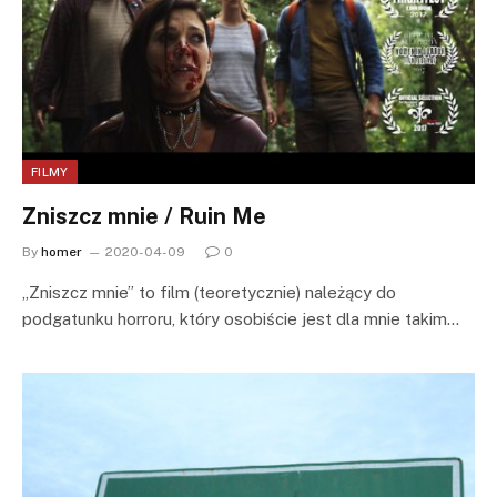
FILMY
Zniszcz mnie / Ruin Me
By
homer
2020-04-09
0
„Zniszcz mnie” to film (teoretycznie) należący do
podgatunku horroru, który osobiście jest dla mnie takim…