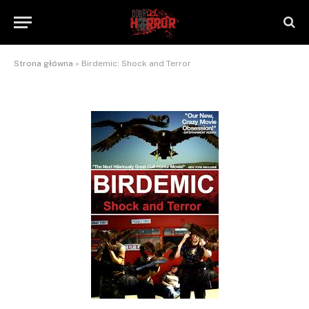
Birdemic: Shock and Terror
By
NaTrzeźwoNieWarto
2012-11-21
Brak komentarzy
2 Mins Read
Strona główna
»
Birdemic: Shock and Terror