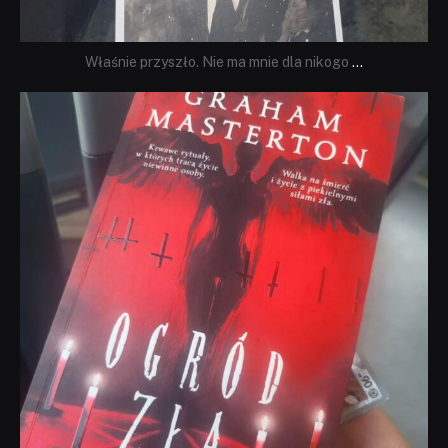
Właśnie przyszło. Nie ma mnie dla nikogo
...
dobryhorror
Sie 23