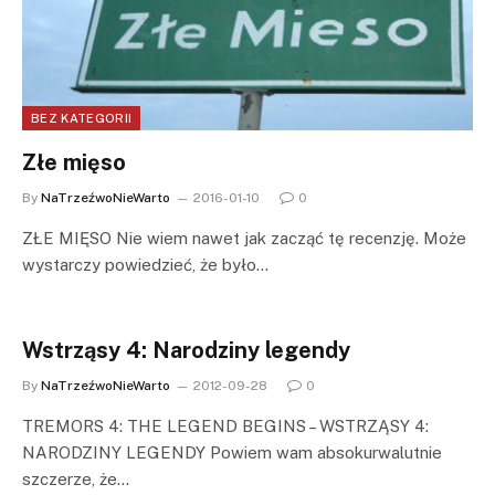
BEZ KATEGORII
Złe mięso
By
NaTrzeźwoNieWarto
2016-01-10
0
ZŁE MIĘSO Nie wiem nawet jak zacząć tę recenzję. Może
wystarczy powiedzieć, że było…
Wstrząsy 4: Narodziny legendy
By
NaTrzeźwoNieWarto
2012-09-28
0
TREMORS 4: THE LEGEND BEGINS – WSTRZĄSY 4:
NARODZINY LEGENDY Powiem wam absokurwalutnie
szczerze, że…