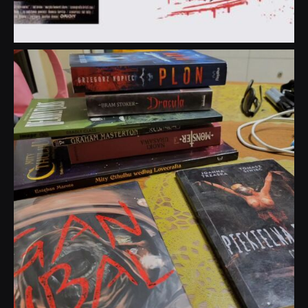
dobryhorror
Lip 31