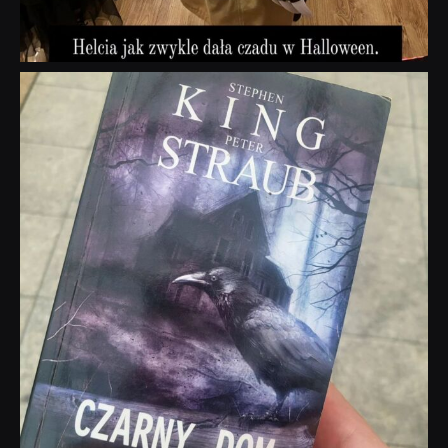
dobryhorror
Wrz 23