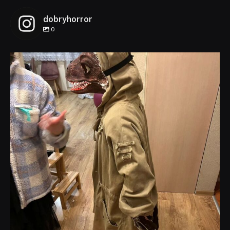
dobryhorror
0
dobryhorror
Lis 1