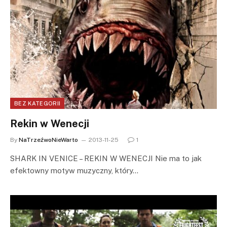
BEZ KATEGORII
Rekin w Wenecji
By
NaTrzeźwoNieWarto
2013-11-25
1
SHARK IN VENICE – REKIN W WENECJI Nie ma to jak
efektowny motyw muzyczny, który…