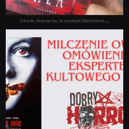
O kurde, okazuje się, że są książki Mastertona,
...
dobryhorror
Sie 19