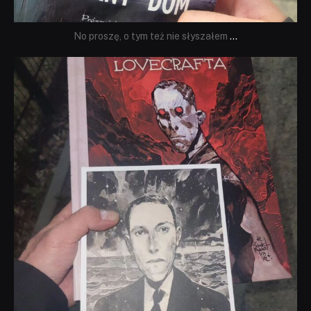
No proszę, o tym też nie słyszałem
...
dobryhorror
Wrz 19