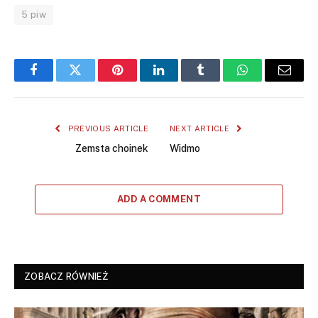
5 piw
Facebook
Twitter
Pinterest
LinkedIn
Tumblr
WhatsApp
Email
PREVIOUS ARTICLE
NEXT ARTICLE
Zemsta choinek
Widmo
ADD A COMMENT
ZOBACZ RÓWNIEŻ