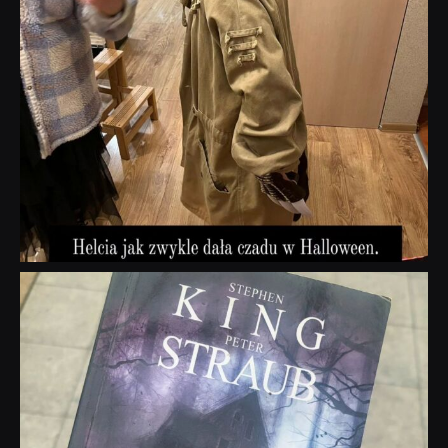
dobryhorror
Wrz 23