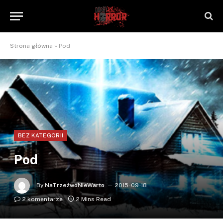
Strona główna
»
Pod
BEZ KATEGORII
Pod
By
NaTrzeźwoNieWarto
2015-09-18
2 komentarze
2 Mins Read