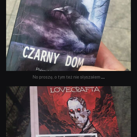
No proszę, o tym też nie słyszałem
...
dobryhorror
Wrz 19