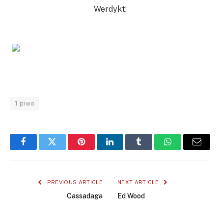
Werdykt:
1 piwo
Facebook
Twitter
Pinterest
LinkedIn
Tumblr
WhatsApp
Email
PREVIOUS ARTICLE
NEXT ARTICLE
Cassadaga
Ed Wood