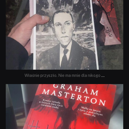
Właśnie przyszło. Nie ma mnie dla nikogo
...
dobryhorror
Sie 23