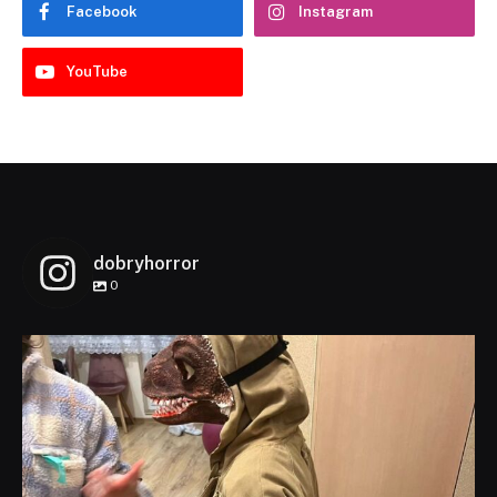
Facebook
Instagram
YouTube
dobryhorror
0
dobryhorror
Lis 1