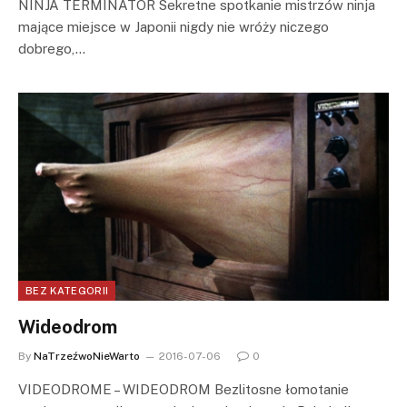
NINJA TERMINATOR Sekretne spotkanie mistrzów ninja
mające miejsce w Japonii nigdy nie wróży niczego
dobrego,…
BEZ KATEGORII
Wideodrom
By
NaTrzeźwoNieWarto
2016-07-06
0
VIDEODROME – WIDEODROM Bezlitosne łomotanie