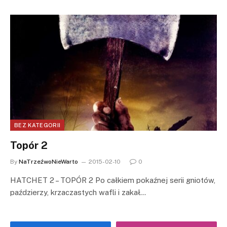
BEZ KATEGORII
Topór 2
By
NaTrzeźwoNieWarto
2015-02-10
0
HATCHET 2 – TOPÓR 2 Po całkiem pokaźnej serii gniotów,
paździerzy, krzaczastych wafli i zakał…