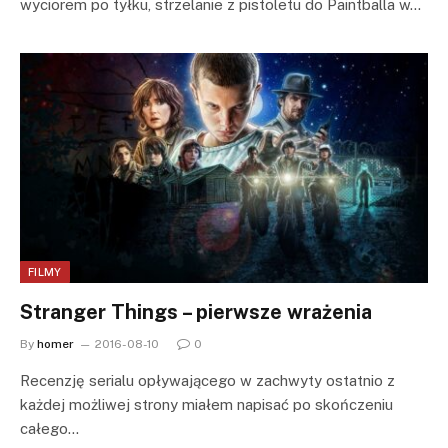
wyciorem po tyłku, strzelanie z pistoletu do Paintballa w…
FILMY
Stranger Things – pierwsze wrażenia
By
homer
2016-08-10
0
Recenzję serialu opływającego w zachwyty ostatnio z
każdej możliwej strony miałem napisać po skończeniu
całego…