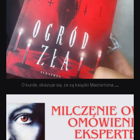
O kurde, okazuje się, że są książki Mastertona,
...
dobryhorror
Sie 19