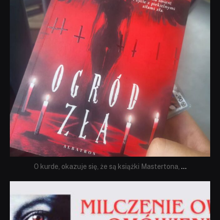
O kurde, okazuje się, że są książki Mastertona,
...
dobryhorror
Sie 19