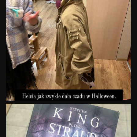
dobryhorror
Wrz 23