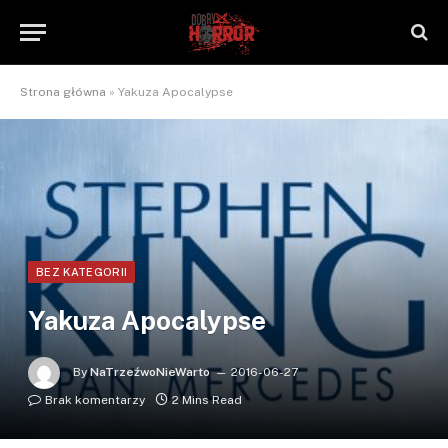
Strona główna
»
Yakuza Apocalypse
BEZ KATEGORII
Yakuza Apocalypse
By
NaTrzeźwoNieWarto
2016-06-27
Brak komentarzy
2 Mins Read