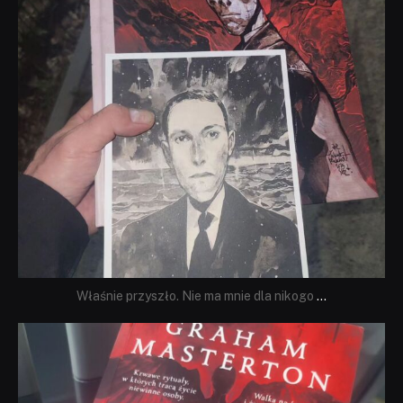
Właśnie przyszło. Nie ma mnie dla nikogo
...
dobryhorror
Sie 23