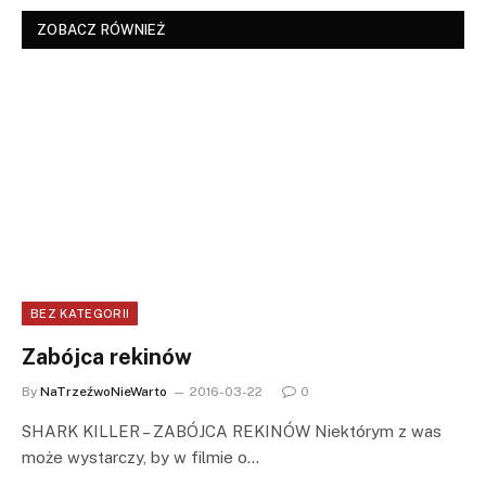
ZOBACZ RÓWNIEŻ
BEZ KATEGORII
Zabójca rekinów
By
NaTrzeźwoNieWarto
2016-03-22
0
SHARK KILLER – ZABÓJCA REKINÓW Niektórym z was
może wystarczy, by w filmie o…