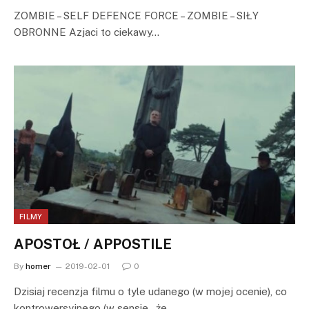
ZOMBIE – SELF DEFENCE FORCE – ZOMBIE – SIŁY
OBRONNE Azjaci to ciekawy…
FILMY
APOSTOŁ / APPOSTILE
By
homer
2019-02-01
0
Dzisiaj recenzja filmu o tyle udanego (w mojej ocenie), co
kontrowersyjnego (w sensie , że…