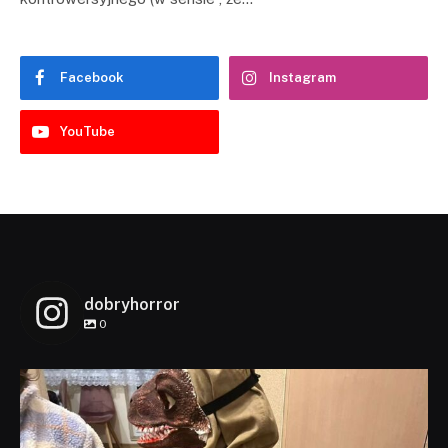
Facebook
Instagram
YouTube
dobryhorror
0
dobryhorror
Lis 1