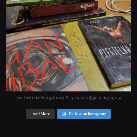
Zestaw na urlop gotowy. A ty co tam @goromrysuje
...
Load More
Follow on Instagram