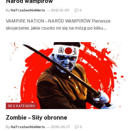
Naród wampirów
By
NaTrzeźwoNieWarto
2012-12-05
0
VAMPIRE NATION – NARÓD WAMPIRÓW Pierwsze
skojarzenie, jakie rzuciło mi się na mózg po kilku…
BEZ KATEGORII
Zombie – Siły obronne
By
NaTrzeźwoNieWarto
2016-06-17
0