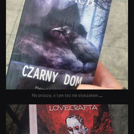
No proszę, o tym też nie słyszałem
...
dobryhorror
Wrz 19