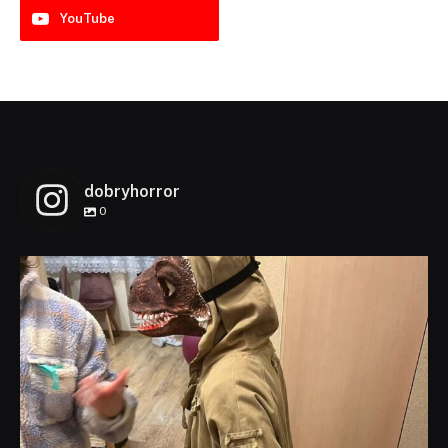
YouTube
dobryhorror
0
dobryhorror
Lis 1