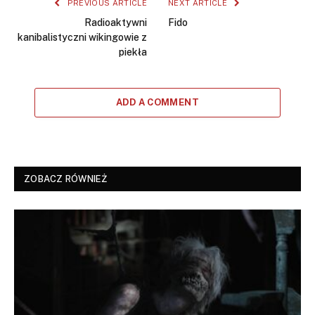
PREVIOUS ARTICLE
NEXT ARTICLE
Radioaktywni
Fido
kanibalistyczni wikingowie z
piekła
ADD A COMMENT
ZOBACZ RÓWNIEŻ