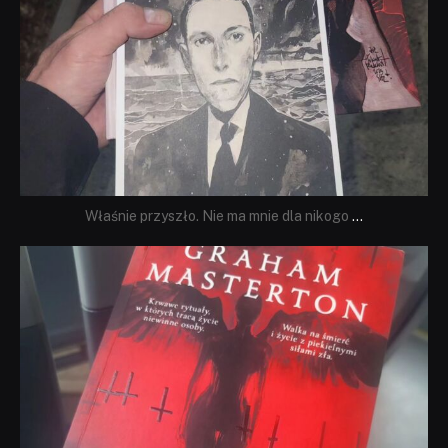
Właśnie przyszło. Nie ma mnie dla nikogo
...
dobryhorror
Sie 23