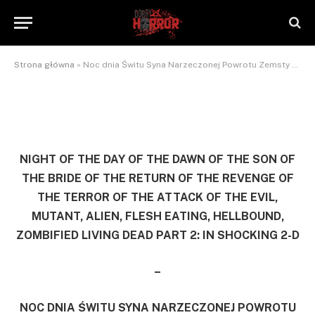
Część 2: W szokującym 2-D.
By
NaTrzeźwoNieWarto
2012-09-23
Brak komentarzy
2 Mins Read
Strona główna
»
Noc dnia Świtu Syna Narzeczonej Powrotu Zemsty Terroru Ataku Zła, Mutant, Obcy, Mięsożerny Przyzwaniec, Zzombifikowany Żywy Trup, Część 2: W szokującym 2-D.
NIGHT OF THE DAY OF THE DAWN OF THE SON OF
THE BRIDE OF THE RETURN OF THE REVENGE OF
THE TERROR OF THE ATTACK OF THE EVIL,
MUTANT, ALIEN, FLESH EATING, HELLBOUND,
ZOMBIFIED LIVING DEAD PART 2: IN SHOCKING 2-D
–
NOC DNIA ŚWITU SYNA NARZECZONEJ POWROTU