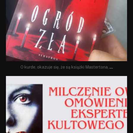
O kurde, okazuje się, że są książki Mastertona,
...
dobryhorror
Sie 19