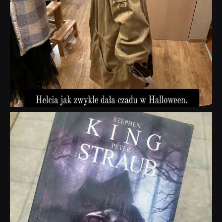
dobryhorror
Wrz 23