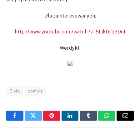
Dla zainteresowanych:
http://www.youtube.com/watch?v=8LikDrb3DoI
Werdykt:
5 piw
zombie
Facebook
Twitter
Pinterest
LinkedIn
Tumblr
WhatsApp
Email