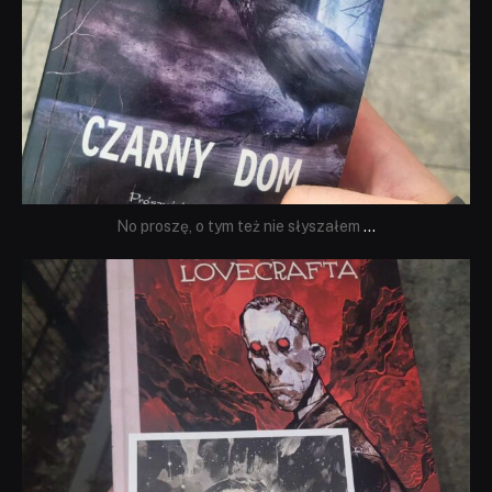
No proszę, o tym też nie słyszałem
...
dobryhorror
Wrz 19