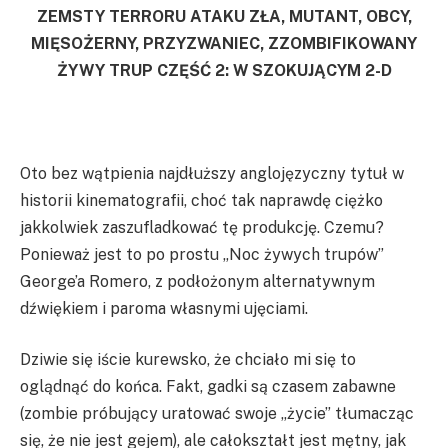
ZEMSTY TERRORU ATAKU ZŁA, MUTANT, OBCY,
MIĘSOŻERNY, PRZYZWANIEC, ZZOMBIFIKOWANY
ŻYWY TRUP CZĘŚĆ 2: W SZOKUJĄCYM 2-D
Oto bez wątpienia najdłuższy anglojęzyczny tytuł w
historii kinematografii, choć tak naprawdę ciężko
jakkolwiek zaszufladkować tę produkcję. Czemu?
Ponieważ jest to po prostu „Noc żywych trupów”
George’a Romero, z podłożonym alternatywnym
dźwiękiem i paroma własnymi ujęciami.
Dziwie się iście kurewsko, że chciało mi się to
oglądnąć do końca. Fakt, gadki są czasem zabawne
(zombie próbujący uratować swoje „życie” tłumacząc
się, że nie jest gejem), ale całokształt jest mętny, jak