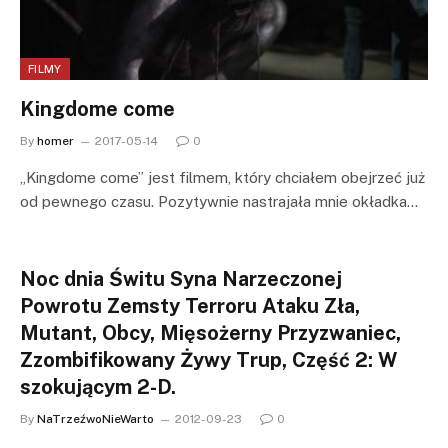
FILMY
Kingdome come
By
homer
2017-05-14
0
„Kingdome come” jest filmem, który chciałem obejrzeć już
od pewnego czasu. Pozytywnie nastrajała mnie okładka…
Noc dnia Świtu Syna Narzeczonej
Powrotu Zemsty Terroru Ataku Zła,
Mutant, Obcy, Mięsożerny Przyzwaniec,
Zzombifikowany Żywy Trup, Część 2: W
szokującym 2-D.
By
NaTrzeźwoNieWarto
2012-09-23
0