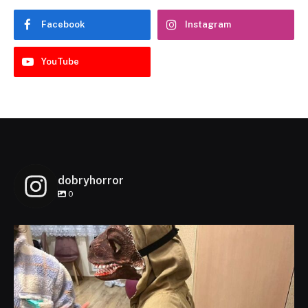
Facebook
Instagram
YouTube
dobryhorror
0
dobryhorror
Lis 1