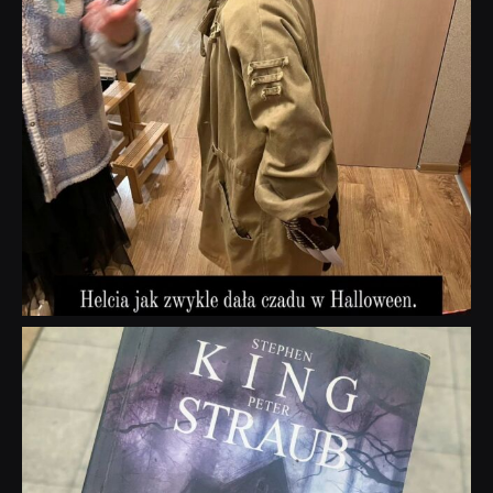
dobryhorror
Wrz 23