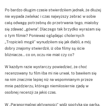
Po bardzo długim czasie stwierdziłem jednak, że dłużej
nie wypada zwlekać i czas najwyższy zebrać w sobie
całą odwagę potrzebną do przetrwania tego, miałoby
się zdawać „gówna”. Dlaczego tak brzydko wyrażam się
o tym filmie? Ponieważ oglądając cholernych
„Tropicieli mogił” wynudziłem się jak diabli, a mój
dobry znajomy stwierdził, iż oba filmy są iście
bliźniacze… co on, oczu nie miał czy co?
W każdym razie wystarczy powiedzieć, że choć
recenzowany tu film łba mi nie urwał, to bawiłem się
na nim znacznie lepiej niż na wspomnianym przeze
mnie paździerzu, którego niemiłosiernie zjadę w
osobnej recenzji za jakiś czas.
W „Paranormalnej aktywności” widz spotyka się parką,