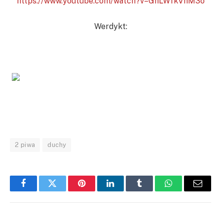
https://www.youtube.com/watch?v=GhLWfkVhM3o
Werdykt:
2 piwa
duchy
Facebook
Twitter
Pinterest
LinkedIn
Tumblr
WhatsApp
Email