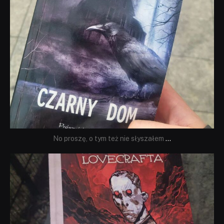
No proszę, o tym też nie słyszałem
...
dobryhorror
Wrz 19