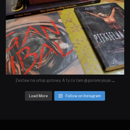
Zestaw na urlop gotowy. A ty co tam @goromrysuje
...
Load More
Follow on Instagram