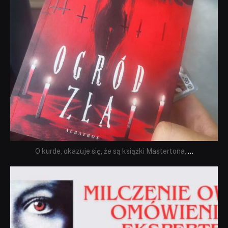
O kurde, okazuje się, że są książki Mastertona,
...
dobryhorror
Sie 19