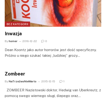
BEZ KATEGORII
Inwazja
By
homer
2016-12-22
0
Dean Koontz jako autor horrorów jest dość specyficzny.
Próżno u niego szukać takiej „ludzkiej” grozy…
Zombeer
By
NaTrzeźwoNieWarto
2015-12-15
1
ZOMBEER Nazistowski doktor, Hedwig van Uberkreutz, z
pomocą swego wiernego sługi, ślepego oraz…