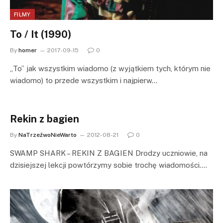
FILMY
To / It (1990)
By
homer
2017-09-15
0
„To” jak wszystkim wiadomo (z wyjątkiem tych, którym nie
wiadomo) to przede wszystkim i najpierw…
Rekin z bagien
By
NaTrzeźwoNieWarto
2012-08-21
0
SWAMP SHARK – REKIN Z BAGIEN Drodzy uczniowie, na
dzisiejszej lekcji powtórzymy sobie trochę wiadomości.…