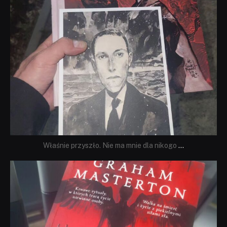
Właśnie przyszło. Nie ma mnie dla nikogo
...
dobryhorror
Sie 23