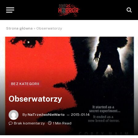
Strona główna
»
Obserwatorzy
BEZ KATEGORII
Obserwatorzy
By
NaTrzeźwoNieWarto
2015-01-14
Brak komentarzy
1 Min Read