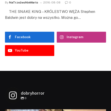
By
NaTrzeźwoNieWarto
2016-08-08
0
THE SNAKE KING – KRÓLESTWO WĘŻA Stephen
Baldwin jest dobry na wszystko. Można go…
Facebook
Instagram
YouTube
dobryhorror
0