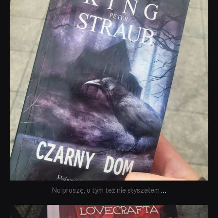
No proszę, o tym też nie słyszałem
...
dobryhorror