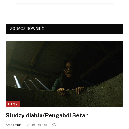
ZOBACZ RÓWNIEŻ
FILMY
Słudzy diabła/Pengabdi Setan
By
homer
2018-09-06
0