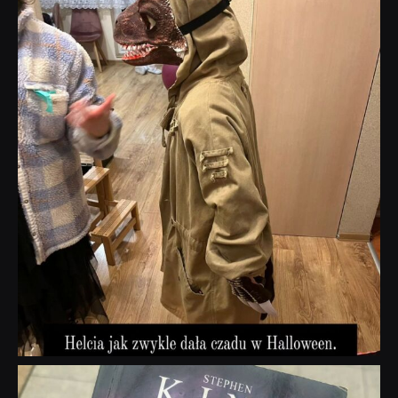
dobryhorror
Lis 1
dobryhorror
Wrz 23