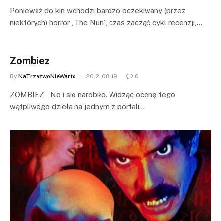
Ponieważ do kin wchodzi bardzo oczekiwany (przez
niektórych) horror „The Nun”, czas zacząć cykl recenzji,…
Zombiez
By
NaTrzeźwoNieWarto
2012-08-19
0
ZOMBIEZ No i się narobiło. Widząc ocenę tego
wątpliwego dzieła na jednym z portali…