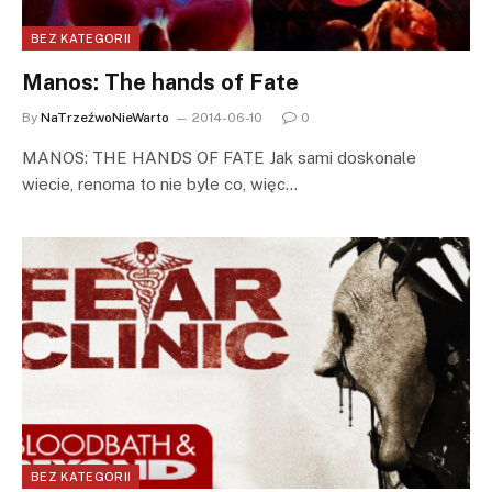
BEZ KATEGORII
Manos: The hands of Fate
By
NaTrzeźwoNieWarto
2014-06-10
0
MANOS: THE HANDS OF FATE Jak sami doskonale
wiecie, renoma to nie byle co, więc…
BEZ KATEGORII