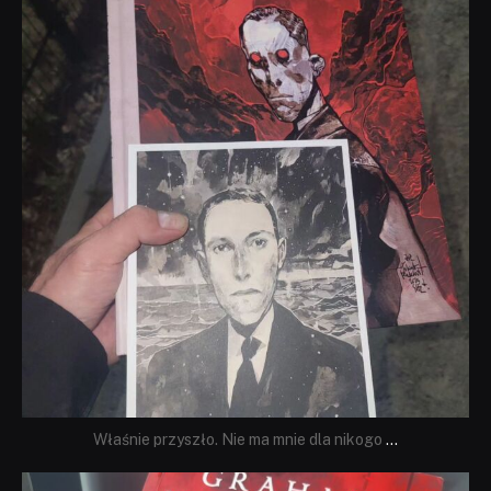
Wrz 19
Właśnie przyszło. Nie ma mnie dla nikogo
...
dobryhorror