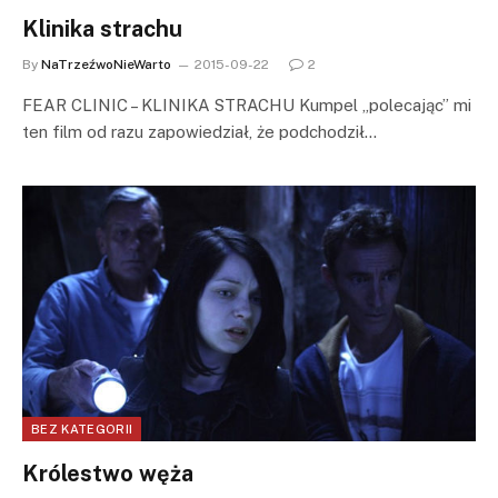
Klinika strachu
By
NaTrzeźwoNieWarto
2015-09-22
2
FEAR CLINIC – KLINIKA STRACHU Kumpel „polecając” mi
ten film od razu zapowiedział, że podchodził…
BEZ KATEGORII
Królestwo węża