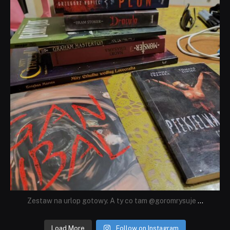
Zestaw na urlop gotowy. A ty co tam @goromrysuje
...
Load More
Follow on Instagram