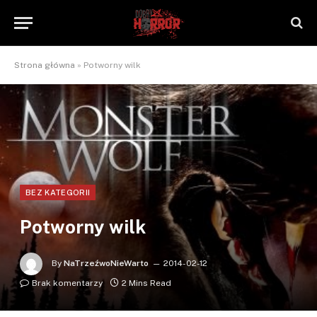
Strona główna
»
Potworny wilk
BEZ KATEGORII
Potworny wilk
By
NaTrzeźwoNieWarto
2014-02-12
Brak komentarzy
2 Mins Read