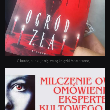
O kurde, okazuje się, że są książki Mastertona,
...
dobryhorror
Sie 19