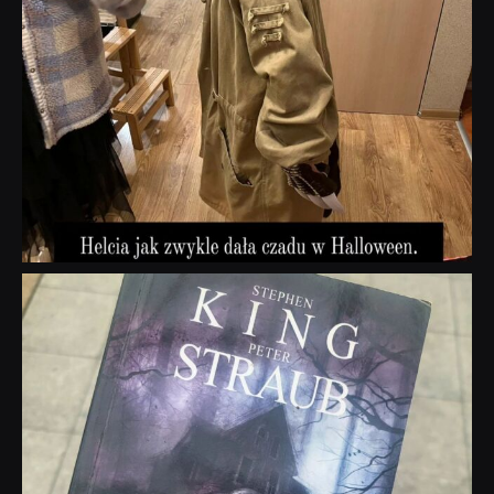
dobryhorror
Wrz 23