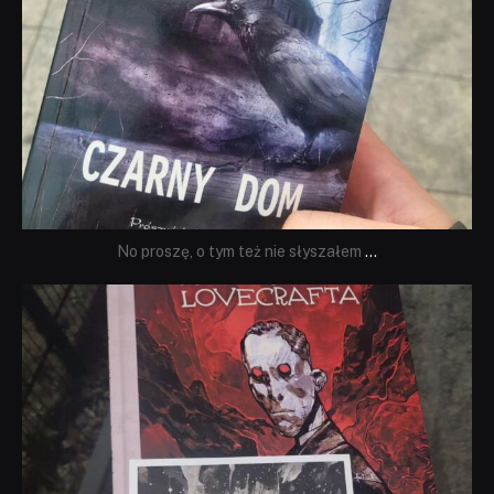
No proszę, o tym też nie słyszałem
...
dobryhorror
Wrz 19