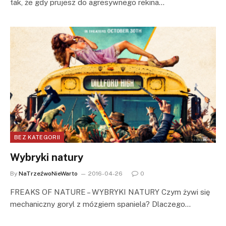
tak, że gdy prujesz do agresywnego rekina…
BEZ KATEGORII
Wybryki natury
By
NaTrzeźwoNieWarto
2016-04-26
0
FREAKS OF NATURE – WYBRYKI NATURY Czym żywi się
mechaniczny goryl z mózgiem spaniela? Dlaczego…