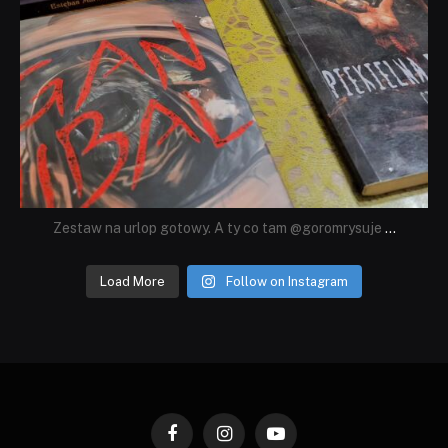
Zestaw na urlop gotowy. A ty co tam @goromrysuje
...
Load More
Follow on Instagram
Facebook
Instagram
YouTube