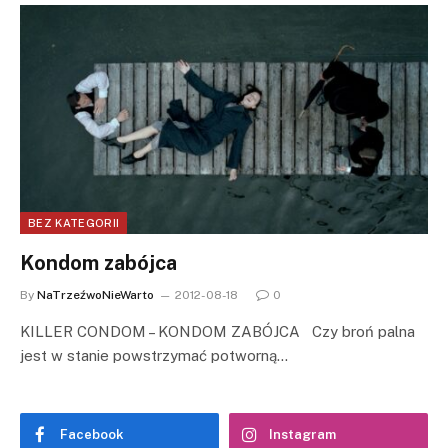
BEZ KATEGORII
Kondom zabójca
By
NaTrzeźwoNieWarto
2012-08-18
0
KILLER CONDOM – KONDOM ZABÓJCA Czy broń palna
jest w stanie powstrzymać potworną…
Facebook
Instagram