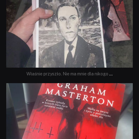
Właśnie przyszło. Nie ma mnie dla nikogo
...
dobryhorror
Sie 23