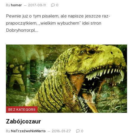
By
homer
2017-09-11
0
Pewnie już o tym pisałem, ale napisze jeszcze raz-
prapoczątkiem, „wielkim wybuchem” idei stron
Dobryhorror.pl…
BEZ KATEGORII
Zabójcozaur
By
NaTrzeźwoNieWarto
2016-01-27
0