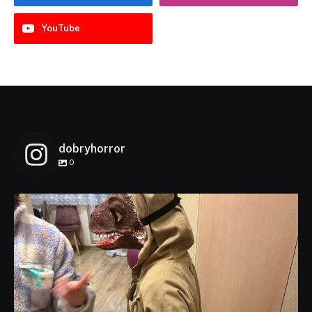
YouTube
dobryhorror
0
dobryhorror
Lis 1