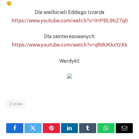
Dla wielbicieli Eddiego Izzarda
https://www.youtube.com/watch?v=IHPBL9bZ7q0
Dla zainteresowanych:
https://www.youtube.com/watch?v=qRdUKkxYzXk
Werdykt:
3 piwa
Facebook
Twitter
Pinterest
LinkedIn
Tumblr
WhatsApp
Email