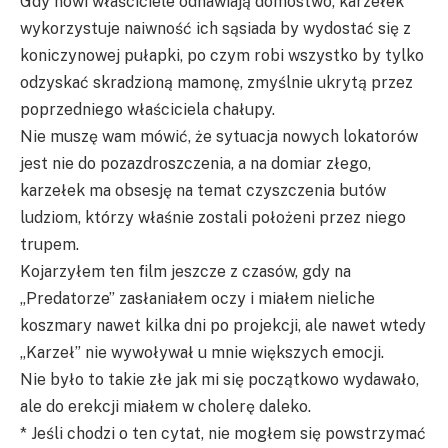
Gdy nowi właściciele odnawiają domostwo, karzełek
wykorzystuje naiwność ich sąsiada by wydostać się z
koniczynowej pułapki, po czym robi wszystko by tylko
odzyskać skradzioną mamonę, zmyślnie ukrytą przez
poprzedniego właściciela chałupy.
Nie muszę wam mówić, że sytuacja nowych lokatorów
jest nie do pozazdroszczenia, a na domiar złego,
karzełek ma obsesję na temat czyszczenia butów
ludziom, którzy właśnie zostali położeni przez niego
trupem.
Kojarzyłem ten film jeszcze z czasów, gdy na
„Predatorze” zasłaniałem oczy i miałem nieliche
koszmary nawet kilka dni po projekcji, ale nawet wtedy
„Karzeł” nie wywoływał u mnie większych emocji.
Nie było to takie złe jak mi się początkowo wydawało,
ale do erekcji miałem w cholerę daleko.
* Jeśli chodzi o ten cytat, nie mogłem się powstrzymać