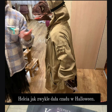
dobryhorror
Lis 1
dobryhorror