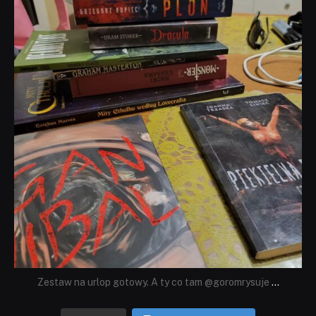
Lip 31
Zestaw na urlop gotowy. A ty co tam @goromrysuje
...