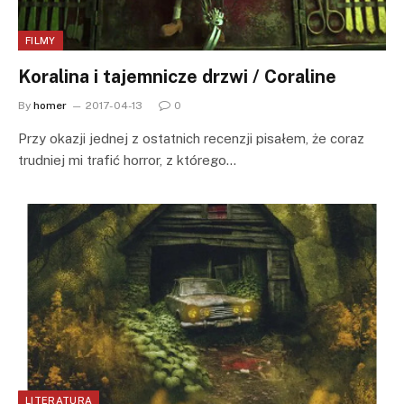
FILMY
Koralina i tajemnicze drzwi / Coraline
By
homer
2017-04-13
0
Przy okazji jednej z ostatnich recenzji pisałem, że coraz
trudniej mi trafić horror, z którego…
LITERATURA