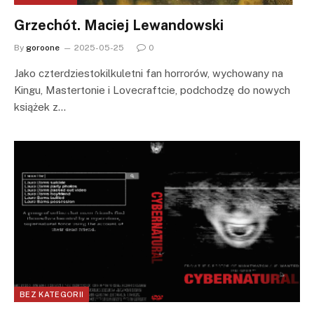
Grzechót. Maciej Lewandowski
By
goroone
2025-05-25
0
Jako czterdziestokilkuletni fan horrorów, wychowany na
Kingu, Mastertonie i Lovecraftcie, podchodzę do nowych
książek z…
BEZ KATEGORII