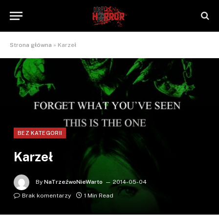
Strona główna
»
Karzeł
BEZ KATEGORII
Karzeł
By
NaTrzeźwoNieWarto
2014-05-04
Brak komentarzy
1 Min Read