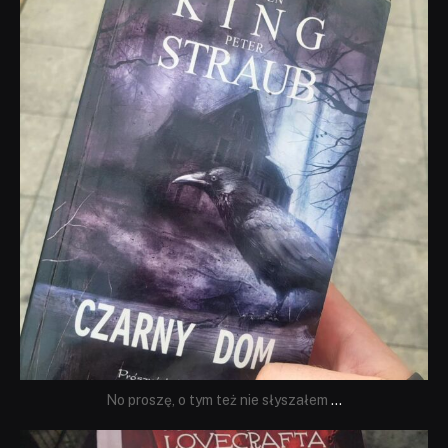
Wrz 23
No proszę, o tym też nie słyszałem
...
dobryhorror