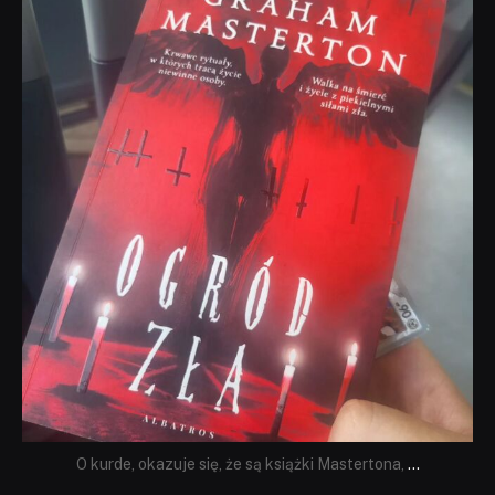
dobryhorror
Sie 23
O kurde, okazuje się, że są książki Mastertona,
...