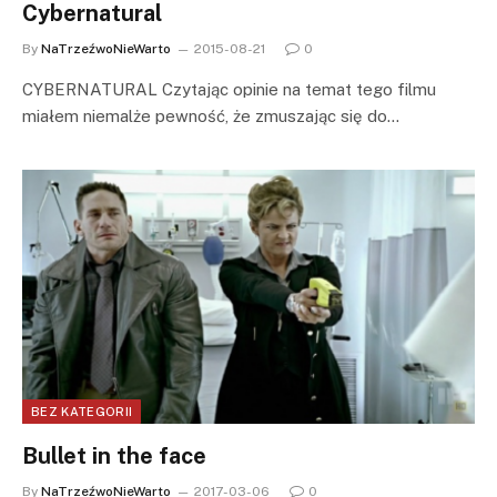
Cybernatural
By
NaTrzeźwoNieWarto
2015-08-21
0
CYBERNATURAL Czytając opinie na temat tego filmu
miałem niemalże pewność, że zmuszając się do…
BEZ KATEGORII
Bullet in the face
By
NaTrzeźwoNieWarto
2017-03-06
0