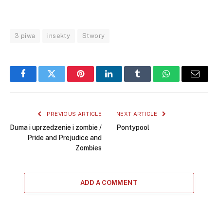
3 piwa
insekty
Stwory
Facebook
Twitter
Pinterest
LinkedIn
Tumblr
WhatsApp
Email
PREVIOUS ARTICLE
NEXT ARTICLE
Duma i uprzedzenie i zombie /
Pontypool
Pride and Prejudice and
Zombies
ADD A COMMENT