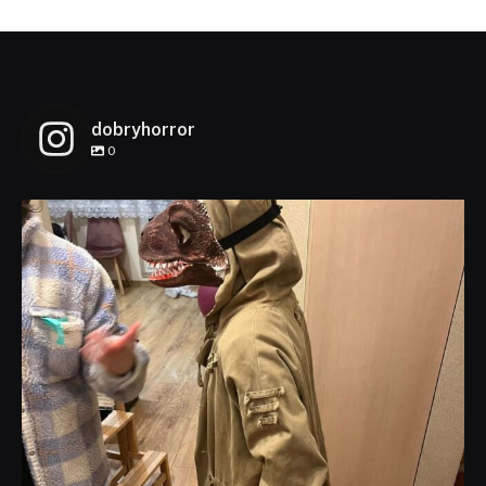
dobryhorror
0
dobryhorror
Lis 1