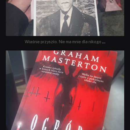
Właśnie przyszło. Nie ma mnie dla nikogo
...
dobryhorror
Sie 23