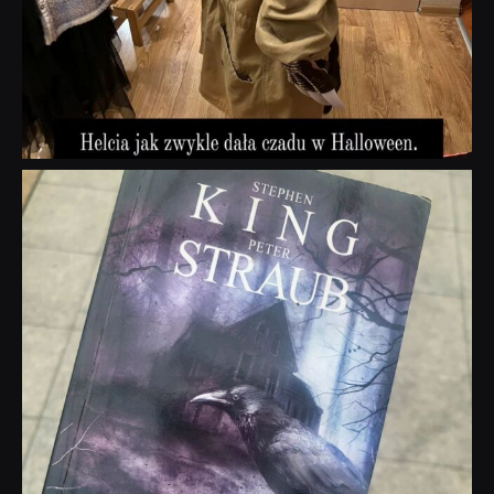
dobryhorror
Wrz 23