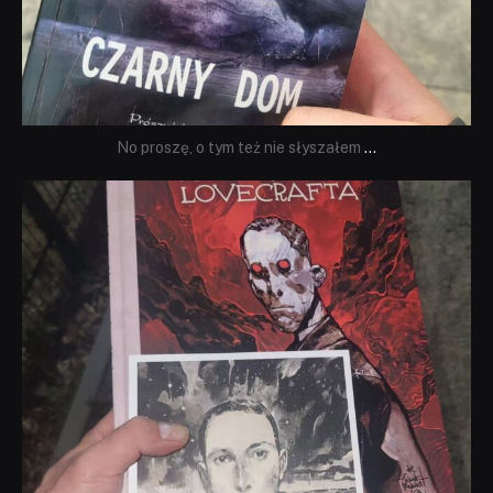
No proszę, o tym też nie słyszałem
...
dobryhorror
Wrz 19