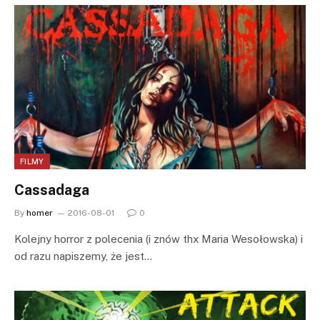
FILMY
Cassadaga
By
homer
2016-08-01
0
Kolejny horror z polecenia (i znów thx Maria Wesołowska) i
od razu napiszemy, że jest…