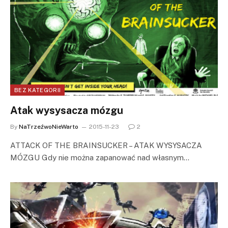
BEZ KATEGORII
Atak wysysacza mózgu
By
NaTrzeźwoNieWarto
2015-11-23
2
ATTACK OF THE BRAINSUCKER – ATAK WYSYSACZA
MÓZGU Gdy nie można zapanować nad własnym…