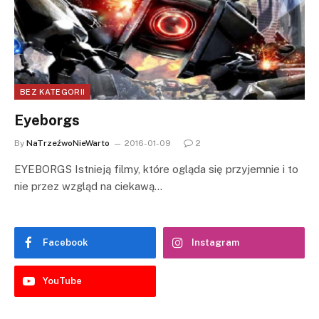
BEZ KATEGORII
Eyeborgs
By
NaTrzeźwoNieWarto
2016-01-09
2
EYEBORGS Istnieją filmy, które ogląda się przyjemnie i to
nie przez wzgląd na ciekawą…
Facebook
Instagram
YouTube