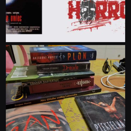
dobryhorror
Lip 31