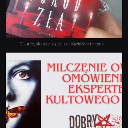
O kurde, okazuje się, że są książki Mastertona,
...
dobryhorror
Sie 19