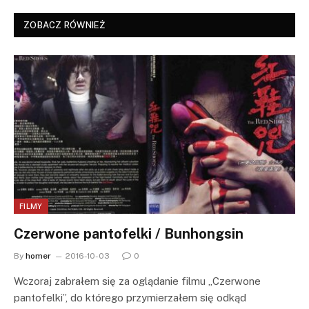
ZOBACZ RÓWNIEŻ
FILMY
Czerwone pantofelki / Bunhongsin
By
homer
2016-10-03
0
Wczoraj zabrałem się za oglądanie filmu „Czerwone
pantofelki”, do którego przymierzałem się odkąd