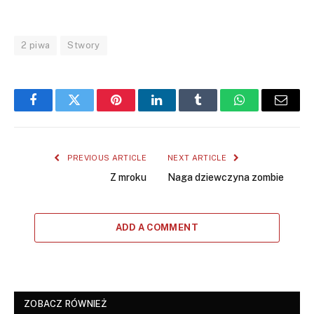
2 piwa
Stwory
Facebook
Twitter
Pinterest
LinkedIn
Tumblr
WhatsApp
Email
PREVIOUS ARTICLE
NEXT ARTICLE
Z mroku
Naga dziewczyna zombie
ADD A COMMENT
ZOBACZ RÓWNIEŻ