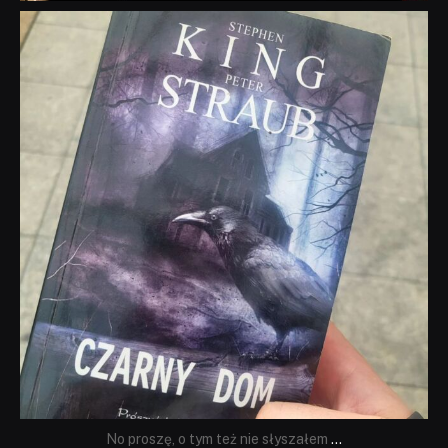
dobryhorror
Wrz 23
No proszę, o tym też nie słyszałem
...