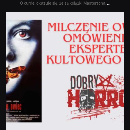
O kurde, okazuje się, że są książki Mastertona,
...
dobryhorror
Sie 19