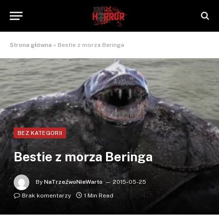
Strona główna
»
Bestie z morza Beringa
BEZ KATEGORII
Bestie z morza Beringa
By
NaTrzeźwoNieWarto
2015-05-25
Brak komentarzy
1 Min Read