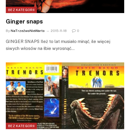
BEZ KATEGORII
Ginger snaps
By
NaTrzeźwoNieWarto
2015-11-18
0
GINGER SNAPS Ileż to lat musiało minąć, ile więcej
siwych włosów na łbie wyrosnąć…
BEZ KATEGORII