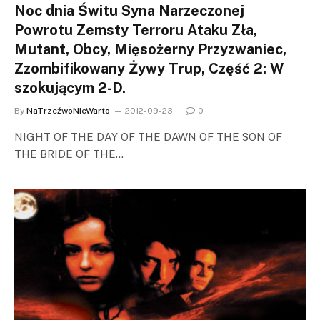
Noc dnia Świtu Syna Narzeczonej
Powrotu Zemsty Terroru Ataku Zła,
Mutant, Obcy, Mięsożerny Przyzwaniec,
Zzombifikowany Żywy Trup, Część 2: W
szokującym 2-D.
By
NaTrzeźwoNieWarto
2012-09-23
0
NIGHT OF THE DAY OF THE DAWN OF THE SON OF
THE BRIDE OF THE…