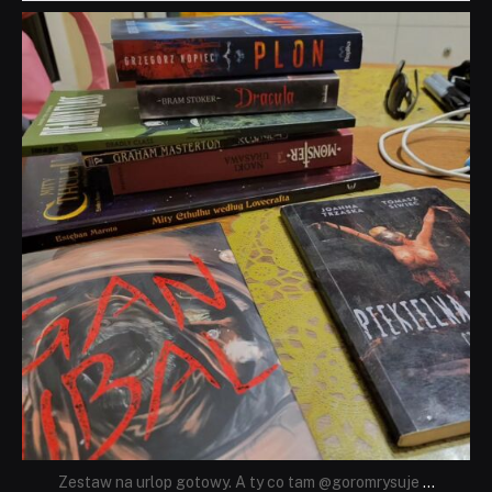
dobryhorror
Lip 31
Zestaw na urlop gotowy. A ty co tam @goromrysuje
...