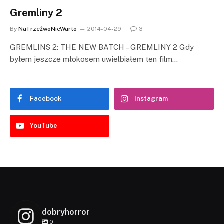
Gremliny 2
By
NaTrzeźwoNieWarto
2014-04-29
3
GREMLINS 2: THE NEW BATCH – GREMLINY 2 Gdy
byłem jeszcze młokosem uwielbiałem ten film…
Facebook
Instagram
YouTube
dobryhorror
0