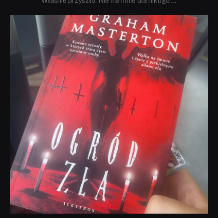
Właśnie przyszło. Nie ma mnie dla nikogo
...
dobryhorror
Sie 23