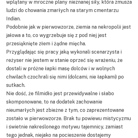
wplątany w mroczne plany nieznanej siły, która zmusza
ludzi do chowania zmarłych na starym cmentarzu
Indian.
Podobnie jak w pierwowzorze, ziemia na nekropolii jest
jałowa a to, co wygrzebuje się z pod niej jest
przesiąknięte złem i żądne mięcha.
Przyglądając się pracy jaką wykonali scenarzysta i
reżyser nie jestem w stanie oprzeć się wrażeniu, że
dostali w próżne łapki masę dolców i w wolnych
chwilach czochrali się nimi (dolcami, nie łapkami) po
sutkach.
Nie dość, że filmidło jest przewidywalne i słabo
skomponowane, to na dodatek zachowanie
nieumarłych jest zbieżne z tym, co zaprezentowane
zostało w pierwowzorze. Brak tu powiewu mistycyzmu
i świetnie nakreślonego motywu tajemnicy, zamiast
tego jednak, niejako na pocieszenie dostajemy