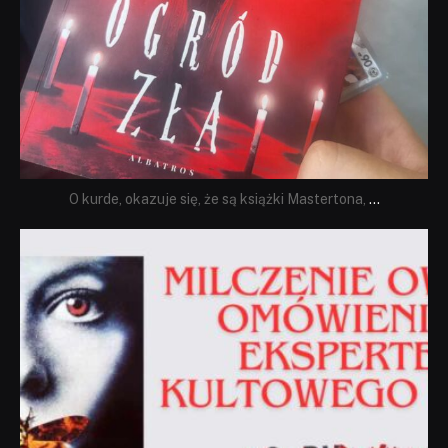
O kurde, okazuje się, że są książki Mastertona,
...
dobryhorror
Sie 19