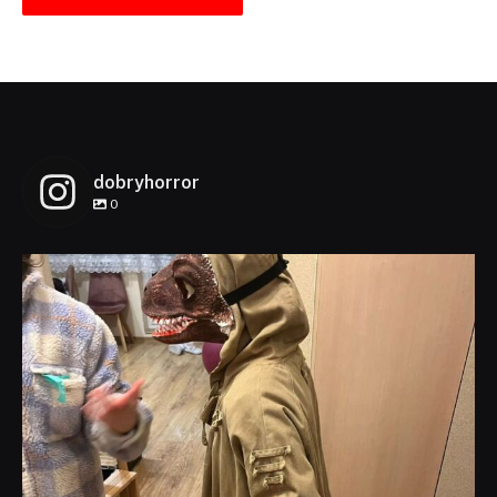
dobryhorror
0
dobryhorror
Lis 1