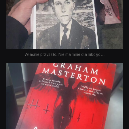
Właśnie przyszło. Nie ma mnie dla nikogo
...
dobryhorror
Sie 23