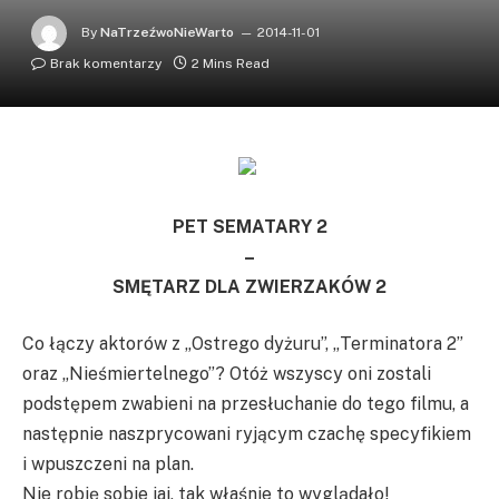
By
NaTrzeźwoNieWarto
2014-11-01
Brak komentarzy
2 Mins Read
PET SEMATARY 2
–
SMĘTARZ DLA ZWIERZAKÓW 2
Co łączy aktorów z „Ostrego dyżuru”, „Terminatora 2”
oraz „Nieśmiertelnego”? Otóż wszyscy oni zostali
podstępem zwabieni na przesłuchanie do tego filmu, a
następnie naszprycowani ryjącym czachę specyfikiem
i wpuszczeni na plan.
Nie robię sobie jaj, tak właśnie to wyglądało!