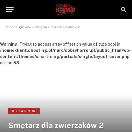
Strona główna
»
Smętarz dla zwierzaków 2
Warning
: Trying to access array offset on value of type bool in
/home/klient.dhosting.pl/narc/dobryhorror.pl/public_html/wp-
content/themes/smart-mag/partials/single/layout-cover.php
on line
53
BEZ KATEGORII
Smętarz dla zwierzaków 2