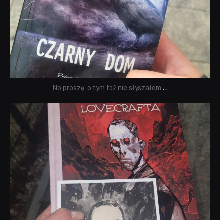
No proszę, o tym też nie słyszałem
...
dobryhorror
Wrz 19