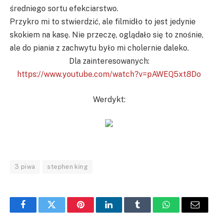
średniego sortu efekciarstwo.
Przykro mi to stwierdzić, ale filmidło to jest jedynie
skokiem na kasę. Nie przeczę, oglądało się to znośnie,
ale do piania z zachwytu było mi cholernie daleko.
Dla zainteresowanych:
https://www.youtube.com/watch?v=pAWEQ5xt8Do
Werdykt:
3 piwa
stephen king
Facebook
Twitter
Pinterest
LinkedIn
Tumblr
WhatsApp
Email