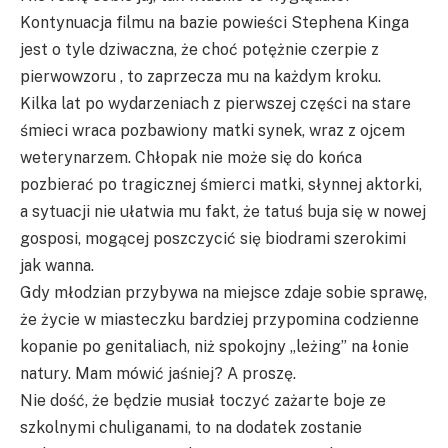
Kontynuacja filmu na bazie powieści Stephena Kinga
jest o tyle dziwaczna, że choć potężnie czerpie z
pierwowzoru , to zaprzecza mu na każdym kroku.
Kilka lat po wydarzeniach z pierwszej części na stare
śmieci wraca pozbawiony matki synek, wraz z ojcem
weterynarzem. Chłopak nie może się do końca
pozbierać po tragicznej śmierci matki, słynnej aktorki,
a sytuacji nie ułatwia mu fakt, że tatuś buja się w nowej
gosposi, mogącej poszczycić się biodrami szerokimi
jak wanna.
Gdy młodzian przybywa na miejsce zdaje sobie sprawę,
że życie w miasteczku bardziej przypomina codzienne
kopanie po genitaliach, niż spokojny „leżing” na łonie
natury. Mam mówić jaśniej? A proszę.
Nie dość, że będzie musiał toczyć zażarte boje ze
szkolnymi chuliganami, to na dodatek zostanie