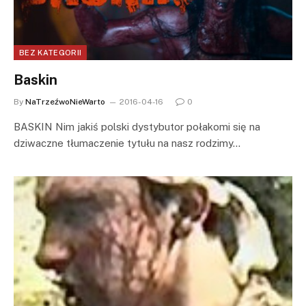
BEZ KATEGORII
Baskin
By
NaTrzeźwoNieWarto
2016-04-16
0
BASKIN Nim jakiś polski dystybutor połakomi się na
dziwaczne tłumaczenie tytułu na nasz rodzimy…