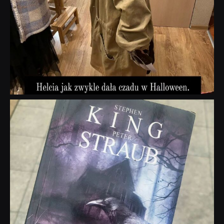
dobryhorror
Wrz 23