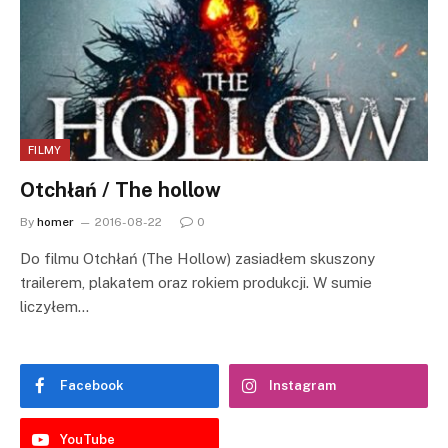
FILMY
Otchłań / The hollow
By
homer
2016-08-22
0
Do filmu Otchłań (The Hollow) zasiadłem skuszony
trailerem, plakatem oraz rokiem produkcji. W sumie
liczyłem…
Facebook
Instagram
YouTube