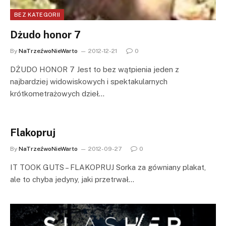
BEZ KATEGORII
Dżudo honor 7
By
NaTrzeźwoNieWarto
2012-12-21
0
DŻUDO HONOR 7 Jest to bez wątpienia jeden z
najbardziej widowiskowych i spektakularnych
krótkometrażowych dzieł…
Flakopruj
By
NaTrzeźwoNieWarto
2012-09-27
0
IT TOOK GUTS – FLAKOPRUJ Sorka za gówniany plakat,
ale to chyba jedyny, jaki przetrwał…