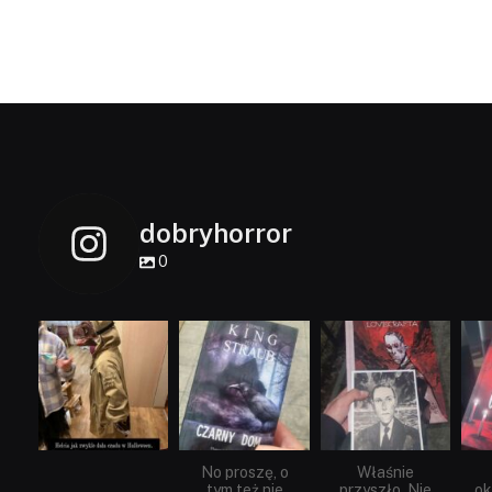
dobryhorror
0
dobryhorror
dobryhorror
dobryhorror
Lis 1
Wrz 23
Wrz 19
No proszę, o
Właśnie
tym też nie
przyszło. Nie
ok