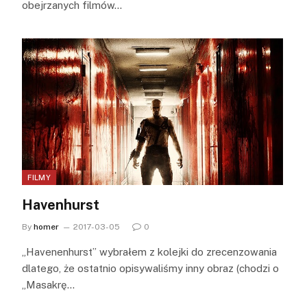
obejrzanych filmów…
FILMY
Havenhurst
By
homer
2017-03-05
0
„Havenenhurst” wybrałem z kolejki do zrecenzowania
dlatego, że ostatnio opisywaliśmy inny obraz (chodzi o
„Masakrę…