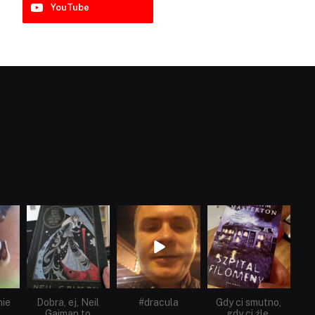
YouTube
dobryhorror
dobryhorror
dobryhorror
Cze 16
Maj 25
Maj 22
nie
Dobra, ej, Neil
#dracula
Gdy ci smutno,
Gaiman to
gdy ci źle,