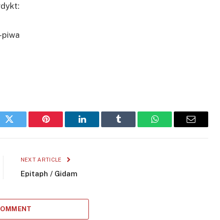
dykt:
ok
Twitter
Pinterest
LinkedIn
Tumblr
WhatsApp
Email
NEXT ARTICLE
Epitaph / Gidam
 COMMENT