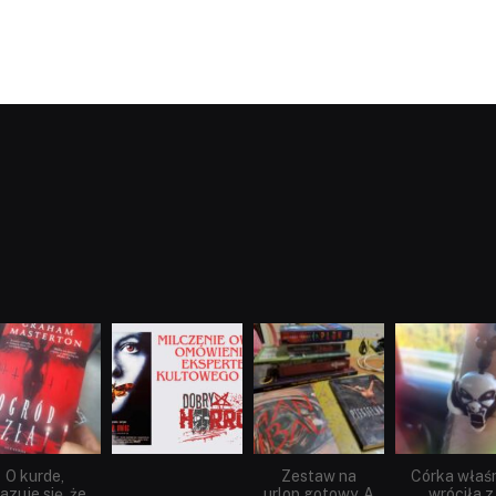
dobryhorror
dobryhorror
dobryhorror
dobryhorror
Sie 23
Sie 19
Lip 31
Lip 14
O kurde,
Zestaw na
Córka właś
azuje się, że
urlop gotowy. A
wróciła z