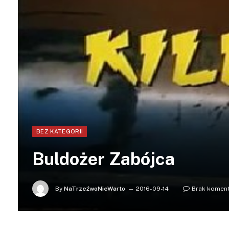
BEZ KATEGORII
Buldożer Zabójca
By
NaTrzeźwoNieWarto
2016-09-14
Brak komen