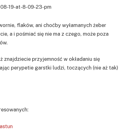
twornie, flaków, ani choćby wyłamanych żeber
ycie, a i pośmiać się nie ma z czego, może poza
rów.
już znajdziecie przyjemność w okładaniu się
jąc perypetie garstki ludzi, toczących (nie aż tak)
eresowanych:
astun