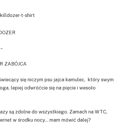
LDOZER
–
R ZABÓJCA
 świecący się niczym psu jajca kamulec, który swym
a, lepiej odwróćcie się na pięcie i wesoło
 głazy są zdolne do wszystkiego. Zamach na WTC,
ternet w środku nocy… mam mówić dalej?