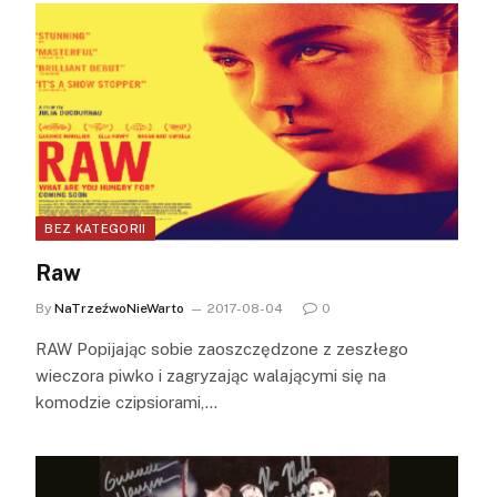
BEZ KATEGORII
Raw
By
NaTrzeźwoNieWarto
2017-08-04
0
RAW Popijając sobie zaoszczędzone z zeszłego
wieczora piwko i zagryzając walającymi się na
komodzie czipsiorami,…