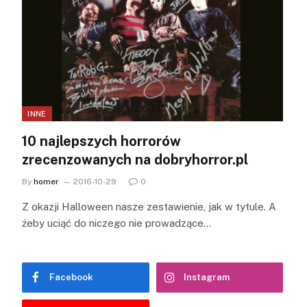
INNE
10 najlepszych horrorów
zrecenzowanych na dobryhorror.pl
By
homer
2016-10-29
0
Z okazji Halloween nasze zestawienie, jak w tytule. A
żeby uciąć do niczego nie prowadzące…
Facebook
Instagram