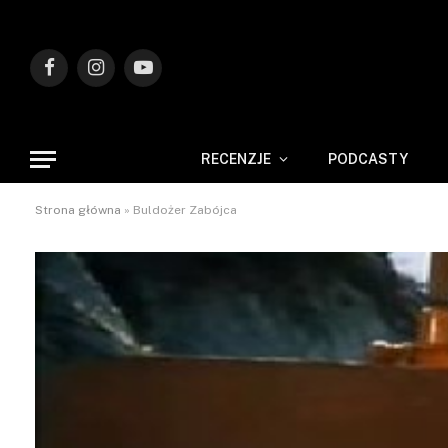
Facebook
Instagram
YouTube
RECENZJE
PODCASTY
Strona główna
»
Buldożer Zabójca