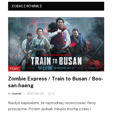
ZOBACZ RÓWNIEŻ
FILMY
Zombie Express / Train to Busan / Boo-
san-haeng
By
homer
2017-03-23
0
Kiedyś napisałem, że najtrudniej recenzować filmy
przeciętne. Potem jednak minęło trochę czasu i