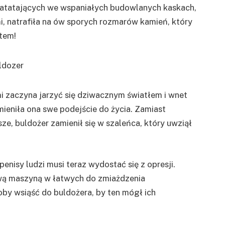
patatających we wspaniałych budowlanych kaskach,
mi, natrafiła na ów sporych rozmarów kamień, który
ytem!
mi zaczyna jarzyć się dziwacznym światłem i wnet
mieniła ona swe podejście do życia. Zamiast
ze, buldożer zamienił się w szaleńca, który uwziął
nisy ludzi musi teraz wydostać się z opresji.
ową maszyną w łatwych do zmiażdzenia
oby wsiąść do buldożera, by ten mógł ich