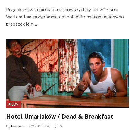
Przy okazji zakupienia paru „nowszych tytułów” z serii
Wolfenstein, przypomniałem sobie, że całkiem niedawno
przeszedłem…
FILMY
Hotel Umarlaków / Dead & Breakfast
By
homer
2017-03-08
0