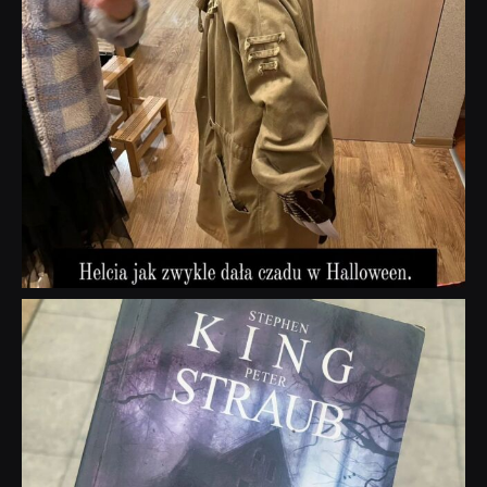
dobryhorror
Wrz 23