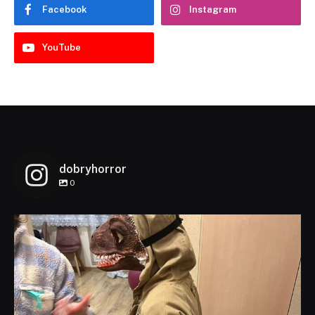
Facebook
Instagram
YouTube
dobryhorror
0
dobryhorror
Lis 1