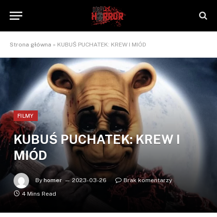
Strona główna
»
KUBUŚ PUCHATEK: KREW I MIÓD
FILMY
KUBUŚ PUCHATEK: KREW I
MIÓD
By
homer
2023-03-26
Brak komentarzy
4 Mins Read