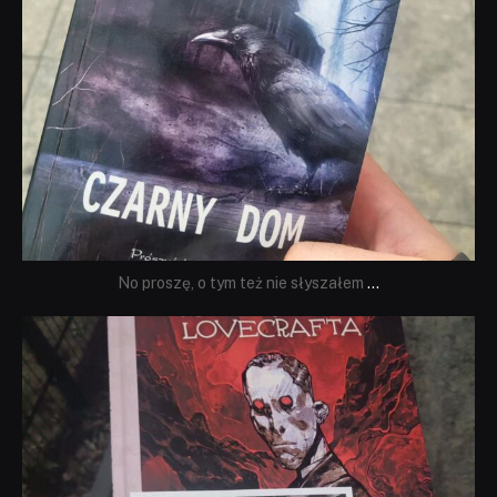
No proszę, o tym też nie słyszałem
...
dobryhorror
Wrz 19