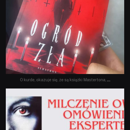
O kurde, okazuje się, że są książki Mastertona,
...
dobryhorror
Sie 19