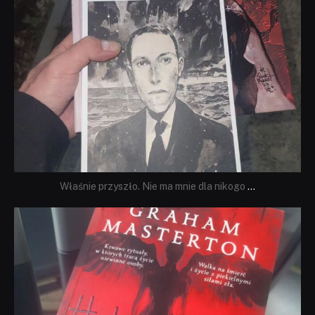
Właśnie przyszło. Nie ma mnie dla nikogo
...
dobryhorror
Sie 23