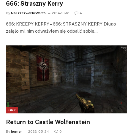
666: Straszny Kerry
By
NaTrzeźwoNieWarto
2014-10-12
4
666: KREEPY KERRY – 666: STRASZNY KERRY Długo
zajęło mi, nim odważyłem się odpalić sobie…
GRY
Return to Castle Wolfenstein
By
homer
2022-05-24
0