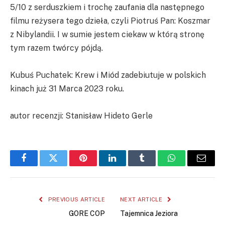
5/10 z serduszkiem i trochę zaufania dla następnego
filmu reżysera tego dzieła, czyli Piotruś Pan: Koszmar
z Nibylandii. I w sumie jestem ciekaw w którą stronę
tym razem twórcy pójdą.
Kubuś Puchatek: Krew i Miód zadebiutuje w polskich
kinach już 31 Marca 2023 roku.
autor recenzji: Stanisław Hideto Gerle
Facebook
Twitter
Pinterest
LinkedIn
Tumblr
WhatsApp
Email
PREVIOUS ARTICLE
NEXT ARTICLE
GORE COP
Tajemnica Jeziora