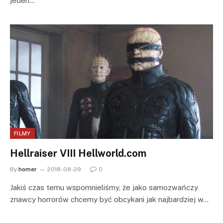
jeden…
FILMY
Hellraiser VIII Hellworld.com
By
homer
2018-08-29
0
Jakiś czas temu wspomnieliśmy, że jako samozwańczy
znawcy horrorów chcemy być obcykani jak najbardziej w…