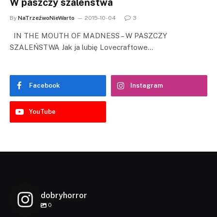
W paszczy szaleństwa
By
NaTrzeźwoNieWarto
2015-10-04
3
IN THE MOUTH OF MADNESS – W PASZCZY
SZALEŃSTWA Jak ja lubię Lovecraftowe…
Facebook
Instagram
YouTube
dobryhorror
0