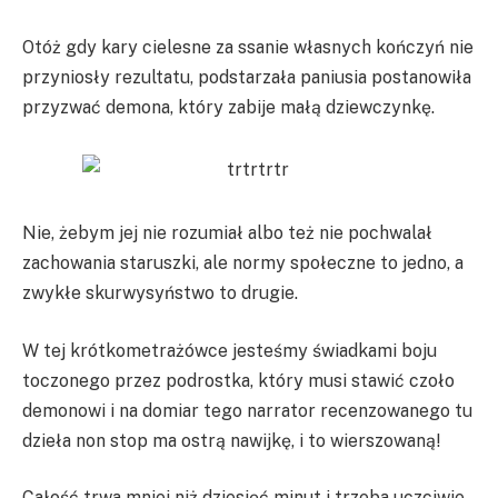
Otóż gdy kary cielesne za ssanie własnych kończyń nie
przyniosły rezultatu, podstarzała paniusia postanowiła
przyzwać demona, który zabije małą dziewczynkę.
Nie, żebym jej nie rozumiał albo też nie pochwalał
zachowania staruszki, ale normy społeczne to jedno, a
zwykłe skurwysyństwo to drugie.
W tej krótkometrażówce jesteśmy świadkami boju
toczonego przez podrostka, który musi stawić czoło
demonowi i na domiar tego narrator recenzowanego tu
dzieła non stop ma ostrą nawijkę, i to wierszowaną!
Całość trwa mniej niż dziesięć minut i trzeba uczciwie