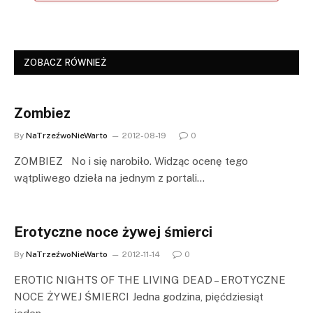
ZOBACZ RÓWNIEŻ
Zombiez
By
NaTrzeźwoNieWarto
2012-08-19
0
ZOMBIEZ No i się narobiło. Widząc ocenę tego
wątpliwego dzieła na jednym z portali…
Erotyczne noce żywej śmierci
By
NaTrzeźwoNieWarto
2012-11-14
0
EROTIC NIGHTS OF THE LIVING DEAD – EROTYCZNE
NOCE ŻYWEJ ŚMIERCI Jedna godzina, pięćdziesiąt