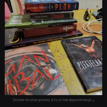
dobryhorror
Lip 31
Zestaw na urlop gotowy. A ty co tam @goromrysuje
...