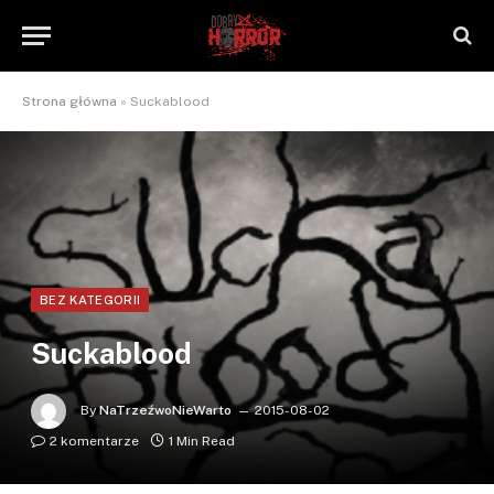
Strona główna
»
Suckablood
BEZ KATEGORII
Suckablood
By
NaTrzeźwoNieWarto
2015-08-02
2 komentarze
1 Min Read