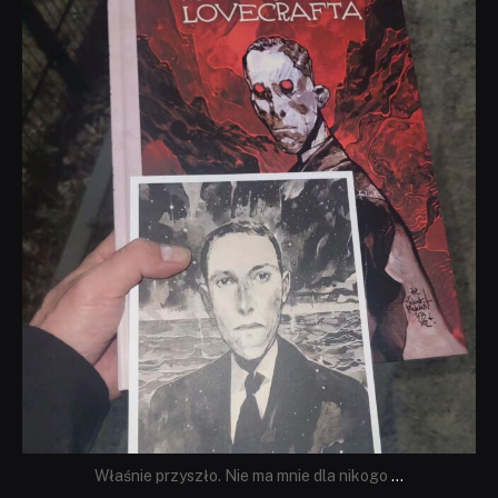
dobryhorror
Wrz 19
Właśnie przyszło. Nie ma mnie dla nikogo
...