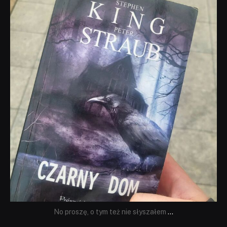
dobryhorror
Wrz 23
No proszę, o tym też nie słyszałem
...