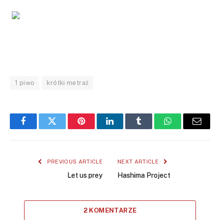
1 piwo
krótki metraż
Facebook
Twitter
Pinterest
LinkedIn
Tumblr
WhatsApp
Email
PREVIOUS ARTICLE
NEXT ARTICLE
Let us prey
Hashima Project
2 KOMENTARZE