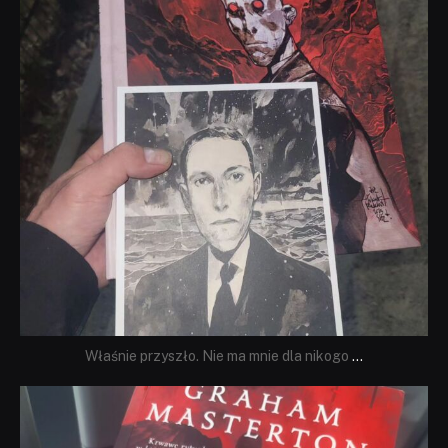
Właśnie przyszło. Nie ma mnie dla nikogo
...
dobryhorror
Sie 23