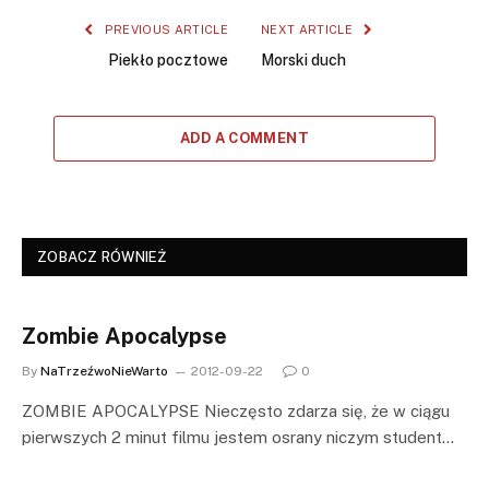
PREVIOUS ARTICLE
NEXT ARTICLE
Piekło pocztowe
Morski duch
ADD A COMMENT
ZOBACZ RÓWNIEŻ
Zombie Apocalypse
By
NaTrzeźwoNieWarto
2012-09-22
0
ZOMBIE APOCALYPSE Nieczęsto zdarza się, że w ciągu
pierwszych 2 minut filmu jestem osrany niczym student…