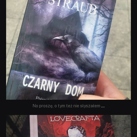
No proszę, o tym też nie słyszałem
...
dobryhorror
Wrz 19