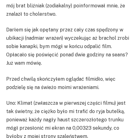
mój brat bliźniak (zodiakalny) poinformował mnie, że
znalazł to cholerstwo.
Darłem się jak opętany przez cały czas spędzony w
ubikacji (nadmiar wrażeń) wyczekując aż brachol zrobi
sobie kanapki, bym mógł w końcu odpalić film.
Opłacało się poświęcić ponad dwie godziny na seans?
Już wam mówię.
Przed chwilą skończyłem oglądać filmidło, więc
podzielę się na świeżo moimi wrażeniami.
Uno: Klimat (zwłaszcza w pierwszej części filmu) jest
tak świetny, że ciężko było mi trafić do ryja butelką,
ponieważ każdy nagły haust szczerozłotego trunku
mógł przesłonić mi ekran na 0,00323 sekundy, co
byłoby z mojej strony szaleństwem.