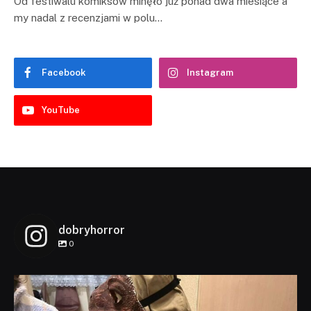
Od festiwalu komiksów minęło już ponad dwa miesiące a
my nadal z recenzjami w polu…
Facebook
Instagram
YouTube
dobryhorror
0
dobryhorror
Lis 1