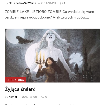
By
NaTrzeźwoNieWarto
2014-10-28
1
ZOMBIE LAKE – JEZIORO ZOMBIE Co wydaje się wam
bardziej nieprawdopodobne? Atak żywych trupów,…
LITERATURA
Żyjąca śmierć
By
homer
2019-12-08
0