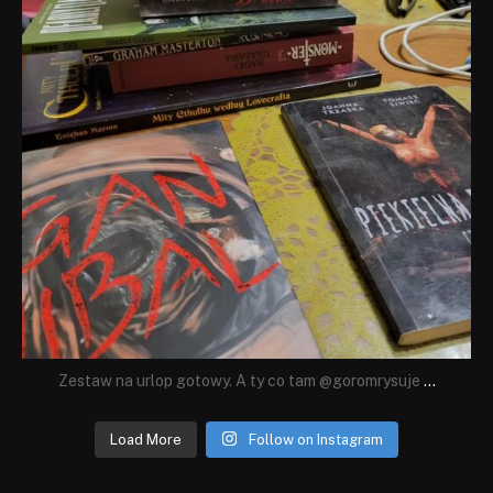
Zestaw na urlop gotowy. A ty co tam @goromrysuje
...
Load More
Follow on Instagram