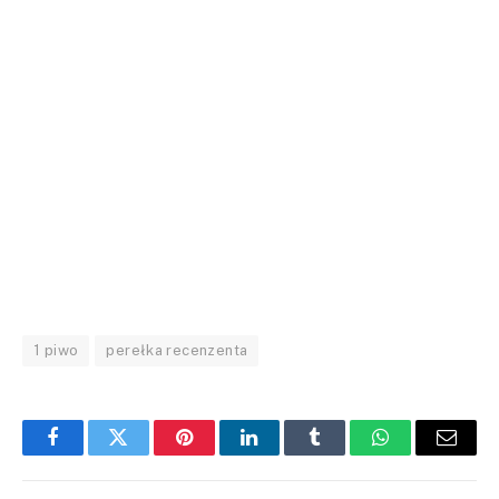
1 piwo
perełka recenzenta
Facebook
Twitter
Pinterest
LinkedIn
Tumblr
WhatsApp
Email