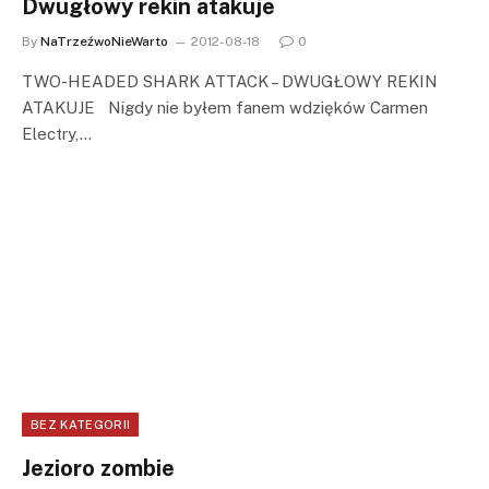
Dwugłowy rekin atakuje
By
NaTrzeźwoNieWarto
2012-08-18
0
TWO-HEADED SHARK ATTACK – DWUGŁOWY REKIN
ATAKUJE Nigdy nie byłem fanem wdzięków Carmen
Electry,…
BEZ KATEGORII
Jezioro zombie