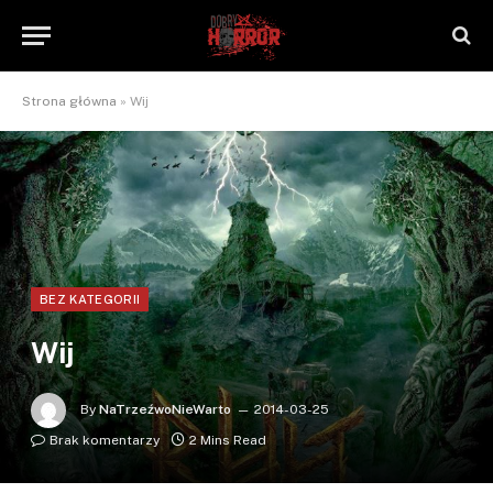
Strona główna
»
Wij
BEZ KATEGORII
Wij
By
NaTrzeźwoNieWarto
2014-03-25
Brak komentarzy
2 Mins Read