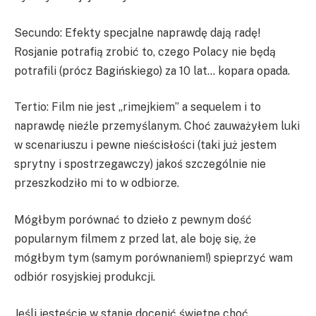
Secundo: Efekty specjalne naprawdę dają radę!
Rosjanie potrafią zrobić to, czego Polacy nie będą
potrafili (prócz Bagińskiego) za 10 lat… kopara opada.
Tertio: Film nie jest „rimejkiem” a sequelem i to
naprawdę nieźle przemyślanym. Choć zauważyłem luki
w scenariuszu i pewne nieścisłości (taki już jestem
sprytny i spostrzegawczy) jakoś szczególnie nie
przeszkodziło mi to w odbiorze.
Mógłbym porównać to dzieło z pewnym dość
popularnym filmem z przed lat, ale boję się, że
mógłbym tym (samym porównaniem!) spieprzyć wam
odbiór rosyjskiej produkcji.
Jeśli jesteście w stanie docenić świetne choć