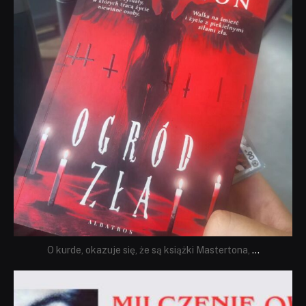
O kurde, okazuje się, że są książki Mastertona,
...
dobryhorror
Sie 19