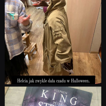
dobryhorror
Wrz 23