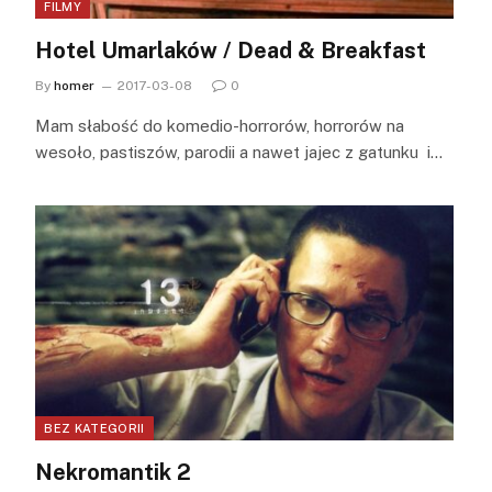
FILMY
Hotel Umarlaków / Dead & Breakfast
By
homer
2017-03-08
0
Mam słabość do komedio-horrorów, horrorów na
wesoło, pastiszów, parodii a nawet jajec z gatunku i…
BEZ KATEGORII
Nekromantik 2