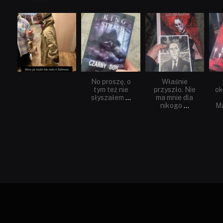
dobryhorror
dobryhorror
dobryhorror
Lis 1
Wrz 23
Wrz 19
No proszę, o
Właśnie
tym też nie
przyszło. Nie
ok
słyszałem
...
ma mnie dla
nikogo
...
Ma