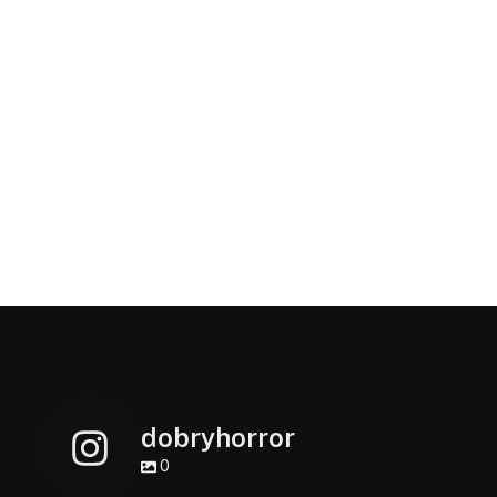
dobryhorror
0