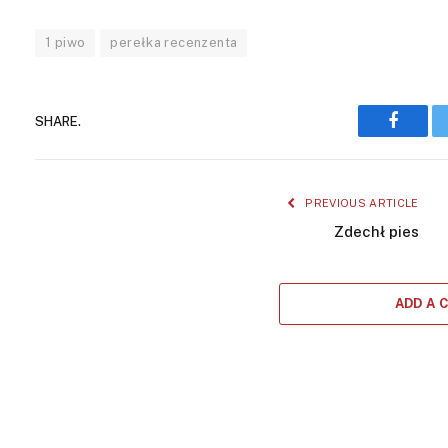
1 piwo
perełka recenzenta
SHARE.
Facebo
PREVIOUS ARTICLE
Zdechł pies
ADD A