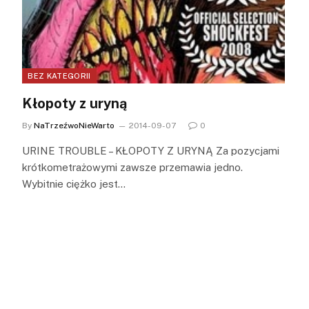
BEZ KATEGORII
Kłopoty z uryną
By
NaTrzeźwoNieWarto
2014-09-07
0
URINE TROUBLE – KŁOPOTY Z URYNĄ Za pozycjami
krótkometrażowymi zawsze przemawia jedno.
Wybitnie ciężko jest…