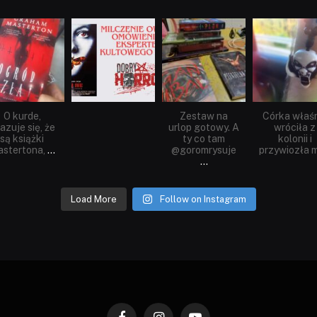
dobryhorror
dobryhorror
dobryhorror
dobryhorror
Sie 23
Sie 19
Lip 31
Lip 14
O kurde,
Zestaw na
Córka właś
azuje się, że
urlop gotowy. A
wróciła z
są książki
ty co tam
kolonii i
stertona,
...
@goromrysuje
przywiozła m
...
Load More
Follow on Instagram