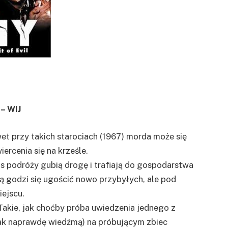
 – WIJ
wet przy takich starociach (1967) morda może się
ercenia się na krześle.
s podróży gubią drogę i trafiają do gospodarstwa
ą godzi się ugościć nowo przybyłych, ale pod
iejscu.
 Takie, jak choćby próba uwiedzenia jednego z
 tak naprawdę wiedźmą) na próbującym zbiec