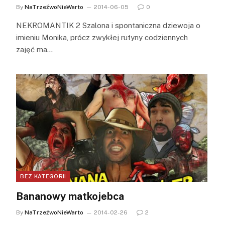
By
NaTrzeźwoNieWarto
2014-06-05
0
NEKROMANTIK 2 Szalona i spontaniczna dziewoja o
imieniu Monika, prócz zwykłej rutyny codziennych
zajęć ma…
BEZ KATEGORII
Bananowy matkojebca
By
NaTrzeźwoNieWarto
2014-02-26
2