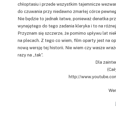
chłoptasiu i przede wszystkim tajemnicze wezwan
do czuwania przy niedawno zmarłej córce pewnego
Nie będzie to jednak łatwe, ponieważ denatka pr
wynajętego do tego zadania kleryka i to na różne
Przyznam się szczerze, że pomimo upływu lat niek
na plecach. Z tego co wiem, film oparty jest na o
nową wersję tej historii. Nie wiem czy wasze wraż
razy na „tak”.
Dla zaint
(Cał
http://www.youtube.c
Wer