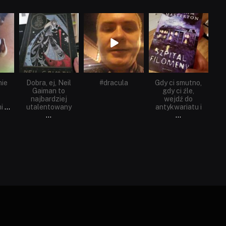
dobryhorror
dobryhorror
dobryhorror
Cze 16
Maj 25
Maj 22
nie
Dobra, ej, Neil
#dracula
Gdy ci smutno,
Gaiman to
gdy ci źle,
najbardziej
wejdź do
i
...
utalentowany
antykwariatu i
...
...