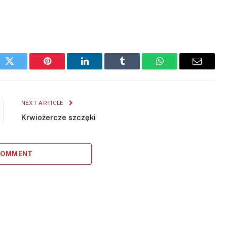
ok
Twitter
Pinterest
LinkedIn
Tumblr
WhatsApp
Email
NEXT ARTICLE
Krwiożercze szczęki
 COMMENT