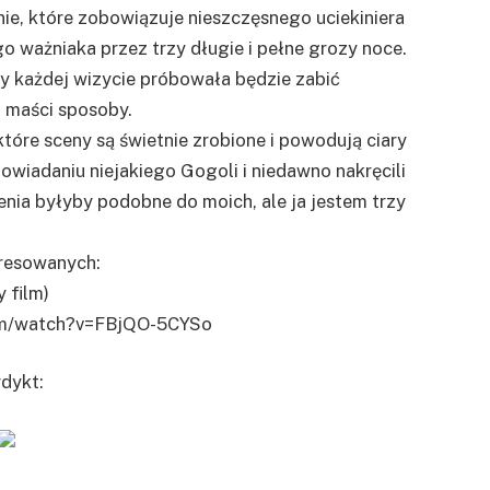
ie, które zobowiązuje nieszczęsnego uciekiniera
 ważniaka przez trzy długie i pełne grozy noce.
zy każdej wizycie próbowała będzie zabić
j maści sposoby.
tóre sceny są świetnie zrobione i powodują ciary
powiadaniu niejakiego Gogoli i niedawno nakręcili
enia byłyby podobne do moich, ale ja jestem trzy
eresowanych:
y film)
om/watch?v=FBjQO-5CYSo
dykt: