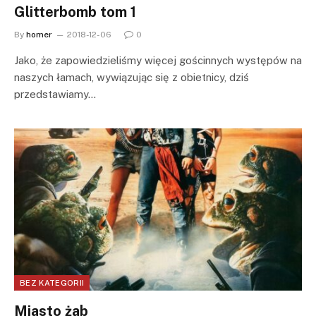
Glitterbomb tom 1
By
homer
2018-12-06
0
Jako, że zapowiedzieliśmy więcej gościnnych występów na
naszych łamach, wywiązując się z obietnicy, dziś
przedstawiamy…
BEZ KATEGORII
Miasto żab