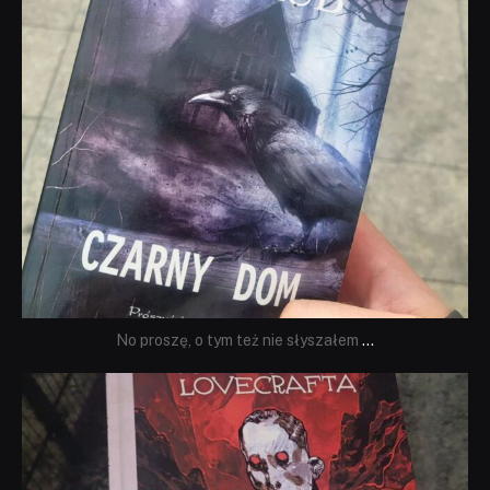
No proszę, o tym też nie słyszałem
...
dobryhorror
Wrz 19