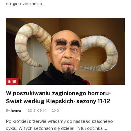
drogie dzieciaczki,…
INNE
W poszukiwaniu zaginionego horroru-
Świat według Kiepskich- sezony 11-12
By
homer
2019-09-14
0
Po krótkiej przerwie wracamy do naszego szalonego
cyklu. W tych sezonach się dzieje! Tytuł odcinka:…