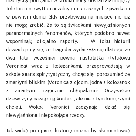
madryccy policjanci w środku nocy dostali alarmujący
telefon o niewytłumaczalnych i strasznych zjawiskach
w pewnym domu. Gdy przybywają na miejsce nic już
nie mogą zrobić. Za to są świadkami niewyjaśnionych
paranormalnych fenomenów, których podobno nawet
wspominają oficjalne raporty. W toku historii
dowiadujemy się, że tragedia wydarzyła się dlatego, że
dwa lata wcześniej pewna nastolatka (tytułowa
Veronica) wraz z koleżankami, przeprowadzają w
szkole seans spirytystyczny chcąc się porozumieć ze
zmarłymi bliskimi (Veronica z ojcem, jedna z koleżanek
z zmarłym tragicznie chłopakiem). Oczywiście
dziewczyny nawiązują kontakt, ale nie z tym kim (czym)
chcieli. Wokół Veronici zaczynają dziać się
niewyjaśnione i niepokojące rzeczy.
Jak widać po opisie, historię można by skomentować