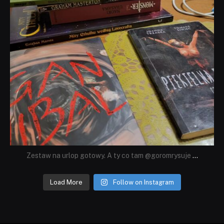
Zestaw na urlop gotowy. A ty co tam @goromrysuje
...
Load More
Follow on Instagram