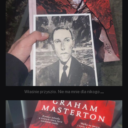
Właśnie przyszło. Nie ma mnie dla nikogo
...
dobryhorror
Sie 23