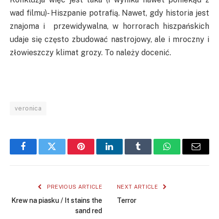
wad filmu)- Hiszpanie potrafią. Nawet, gdy historia jest
znajoma i przewidywalna, w horrorach hiszpańskich
udaje się często zbudować nastrojowy, ale i mroczny i
złowieszczy klimat grozy. To należy docenić.
veronica
Facebook
Twitter
Pinterest
LinkedIn
Tumblr
WhatsApp
Email
PREVIOUS ARTICLE
NEXT ARTICLE
Krew na piasku / It stains the
Terror
sand red