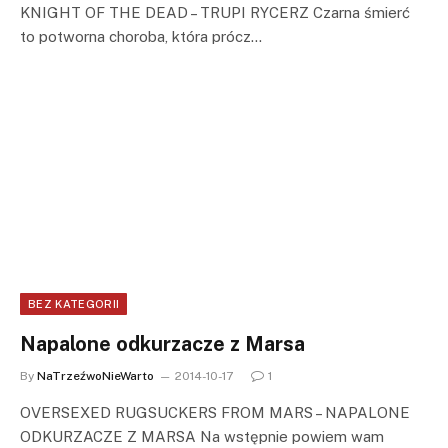
KNIGHT OF THE DEAD – TRUPI RYCERZ Czarna śmierć
to potworna choroba, która prócz…
BEZ KATEGORII
Napalone odkurzacze z Marsa
By
NaTrzeźwoNieWarto
2014-10-17
1
OVERSEXED RUGSUCKERS FROM MARS – NAPALONE
ODKURZACZE Z MARSA Na wstępnie powiem wam