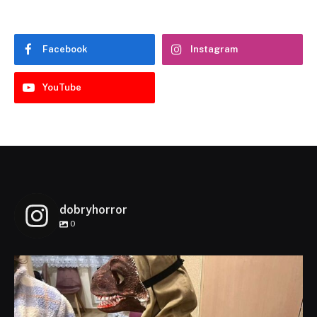
Facebook
Instagram
YouTube
dobryhorror
0
dobryhorror
Lis 1