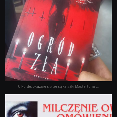
O kurde, okazuje się, że są książki Mastertona,
...
dobryhorror
Sie 19