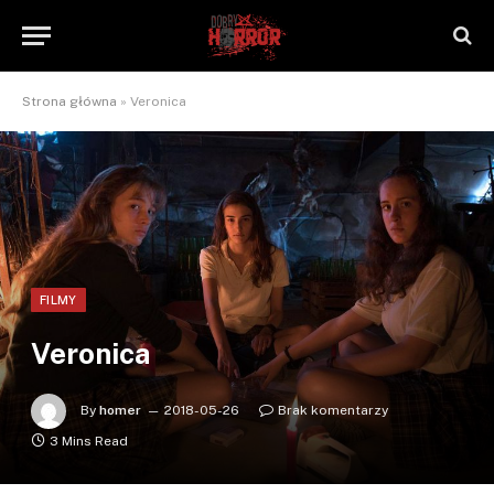
Strona główna
»
Veronica
FILMY
Veronica
By
homer
2018-05-26
Brak komentarzy
3 Mins Read