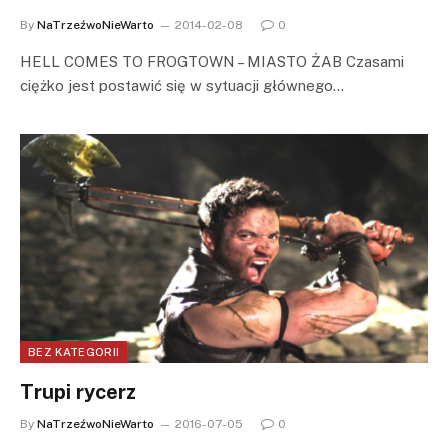
By
NaTrzeźwoNieWarto
2014-02-08
0
HELL COMES TO FROGTOWN – MIASTO ŻAB Czasami
ciężko jest postawić się w sytuacji głównego…
BEZ KATEGORII
Trupi rycerz
By
NaTrzeźwoNieWarto
2016-07-05
0