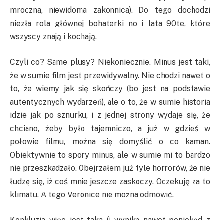
mroczna, niewidoma zakonnica). Do tego dochodzi
niezła rola głównej bohaterki no i lata 90te, które
wszyscy znają i kochają.
Czyli co? Same plusy? Niekoniecznie. Minus jest taki,
że w sumie film jest przewidywalny. Nie chodzi nawet o
to, że wiemy jak się skończy (bo jest na podstawie
autentycznych wydarzeń), ale o to, że w sumie historia
idzie jak po sznurku, i z jednej strony wydaje się, że
chciano, żeby było tajemniczo, a już w gdzieś w
połowie filmu, można się domyślić o co kaman.
Obiektywnie to spory minus, ale w sumie mi to bardzo
nie przeszkadzało. Obejrzałem już tyle horrorów, że nie
łudzę się, iż coś mnie jeszcze zaskoczy. Oczekuję za to
klimatu. A tego Veronice nie można odmówić.
Konkluzja więc jest taka (i wynika nawet poniekąd z