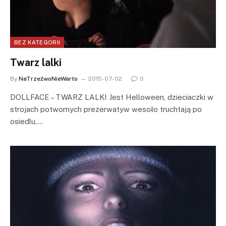
BEZ KATEGORII
Twarz lalki
By
NaTrzeźwoNieWarto
2015-07-02
0
DOLLFACE – TWARZ LALKI Jest Helloween, dzieciaczki w
strojach potwornych prezerwatyw wesoło truchtają po
osiedlu,…