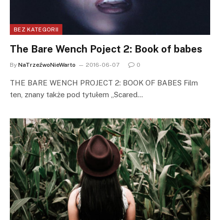
BEZ KATEGORII
The Bare Wench Poject 2: Book of babes
By
NaTrzeźwoNieWarto
2016-06-07
0
THE BARE WENCH PROJECT 2: BOOK OF BABES Film
ten, znany także pod tytułem „Scared…