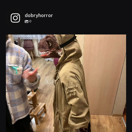
dobryhorror
0
dobryhorror
Lis 1