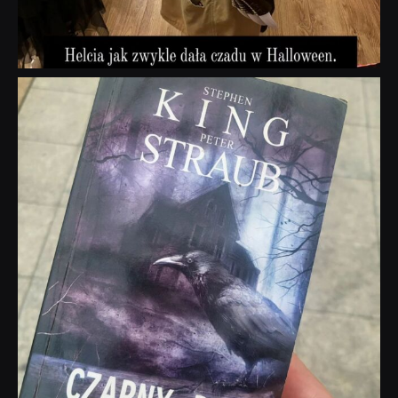
dobryhorror
Wrz 23