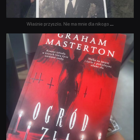
Właśnie przyszło. Nie ma mnie dla nikogo
...
dobryhorror
Sie 23