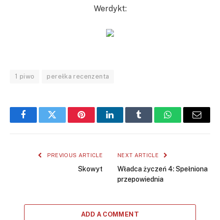
Werdykt:
1 piwo
perełka recenzenta
Facebook
Twitter
Pinterest
LinkedIn
Tumblr
WhatsApp
Email
PREVIOUS ARTICLE
NEXT ARTICLE
Skowyt
Władca życzeń 4: Spełniona
przepowiednia
ADD A COMMENT