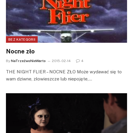
BEZ KATEGORII
Nocne zło
By
NaTrzeźwoNieWarto
2015-02-14
4
THE NIGHT FLIER – NOCNE ZŁO Może wydawać się to
wam dziwne, złowieszcze lub niepojęte,…