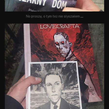
No proszę, o tym też nie słyszałem
...
dobryhorror
Wrz 19