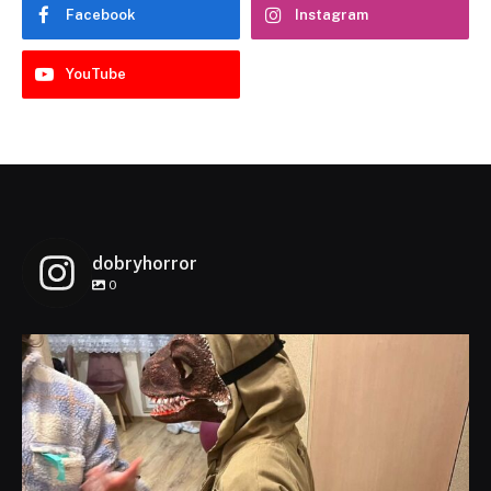
Facebook
Instagram
YouTube
dobryhorror
0
dobryhorror
Lis 1