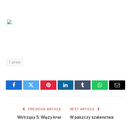
1 piwo
Facebook
Twitter
Pinterest
LinkedIn
Tumblr
WhatsApp
Email
PREVIOUS ARTICLE
NEXT ARTICLE
Wstrząsy 5: Więzy krwi
W paszczy szaleństwa