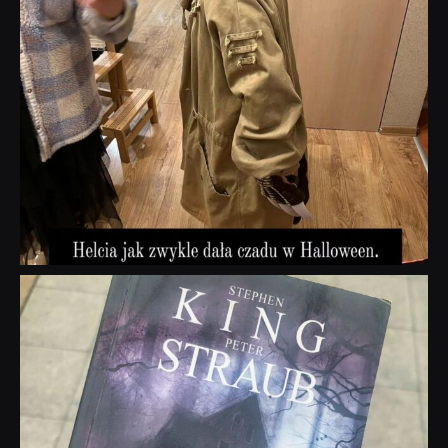
dobryhorror
Wrz 23