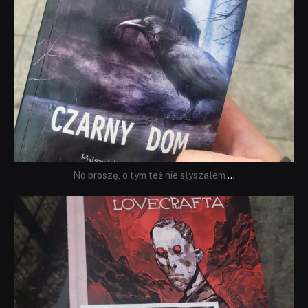
No proszę, o tym też nie słyszałem
...
dobryhorror
Wrz 19