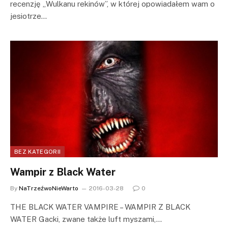
recenzję „Wulkanu rekinów”, w której opowiadałem wam o
jesiotrze…
BEZ KATEGORII
Wampir z Black Water
By
NaTrzeźwoNieWarto
2016-03-28
0
THE BLACK WATER VAMPIRE – WAMPIR Z BLACK
WATER Gacki, zwane także luft myszami,…