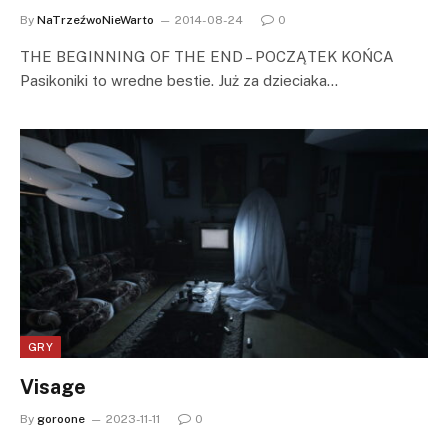
By
NaTrzeźwoNieWarto
2014-08-24
0
THE BEGINNING OF THE END – POCZĄTEK KOŃCA
Pasikoniki to wredne bestie. Już za dzieciaka…
GRY
Visage
By
goroone
2023-11-11
0