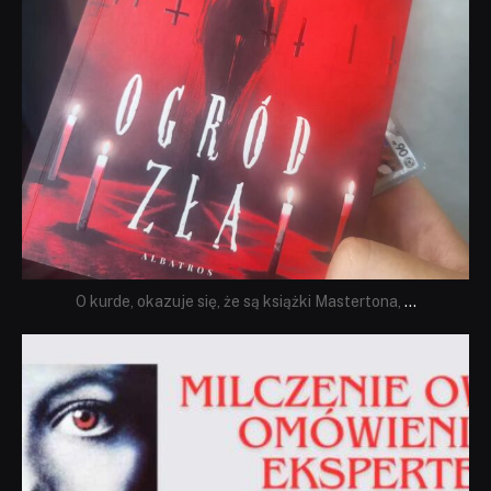
O kurde, okazuje się, że są książki Mastertona,
...
dobryhorror
Sie 19