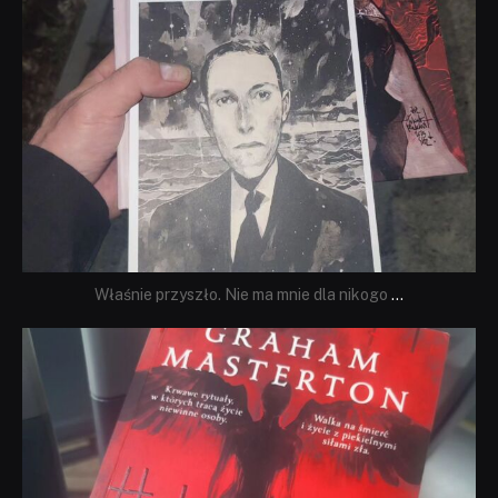
Właśnie przyszło. Nie ma mnie dla nikogo
...
dobryhorror
Sie 23