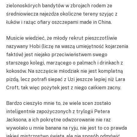
zielonoskórych bandytów w zbrojach rodem ze
średniowiecza najeżdża okoliczne tereny szyjąc z
łuków i rażąc ofiary oszczepami made in China.
Musicie wiedzieć, że młody rekrut pieszczotliwie
nazywany Hobi (liczę na waszą umiejętność kojarzenia
faktów) jest niejako przeciwieństwem swego
starszego kolegi, marzącego o palmach i drinkach z
kokosów. Na szczęście młodziak nie jest kompletną
pizdą, lecz potrafi siepać z Uzi jeszcze lepiej niż Lara
Croft, tak więc pożytek jest z niego całkiem zacny.
Bardzo cieszyło mnie to, że wiele scen zostało
inteligentnie zapożyczonych z trylogii Petera
Jacksona, a ich pokrętne odwzorowanie nie raz
wywołało u mnie banana na ryju, nie jest to co prawda
jakieś mistrzostwo świata, ale nie sposób odmówić