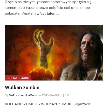
Często na różnych grupach horrorowych spotyka się
komentarze typu: „proszę polećcie coś strasznego,
oglądałem/grałem w/czytałem…
BEZ KATEGORII
Wulkan zombie
By
NaTrzeźwoNieWarto
2015-04-03
0
VOLCANO ZOMBIE – WULKAN ZOMBIE Kojarzycie