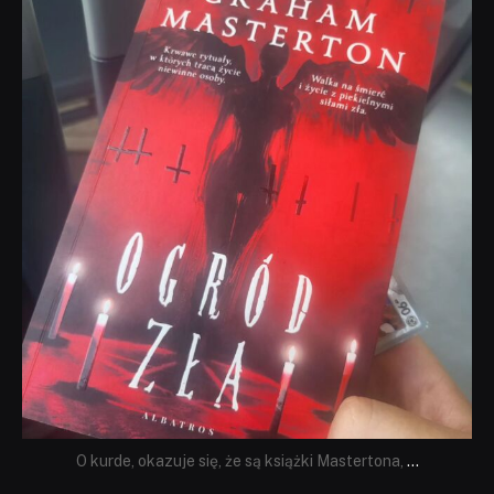
dobryhorror
Sie 23
O kurde, okazuje się, że są książki Mastertona,
...