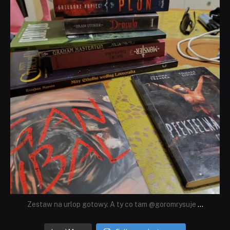
Lip 31
Zestaw na urlop gotowy. A ty co tam @goromrysuje
...