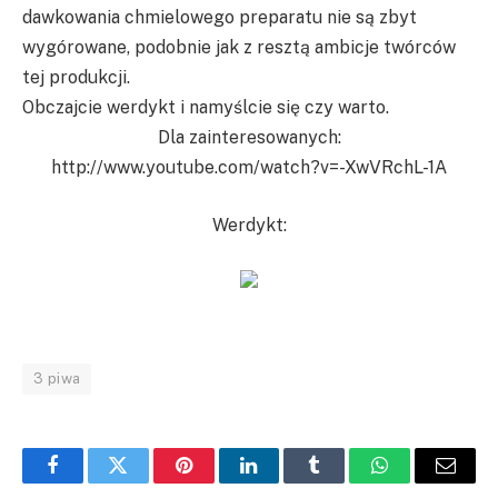
dawkowania chmielowego preparatu nie są zbyt
wygórowane, podobnie jak z resztą ambicje twórców
tej produkcji.
Obczajcie werdykt i namyślcie się czy warto.
Dla zainteresowanych:
http://www.youtube.com/watch?v=-XwVRchL-1A
Werdykt:
3 piwa
Facebook
Twitter
Pinterest
LinkedIn
Tumblr
WhatsApp
Email