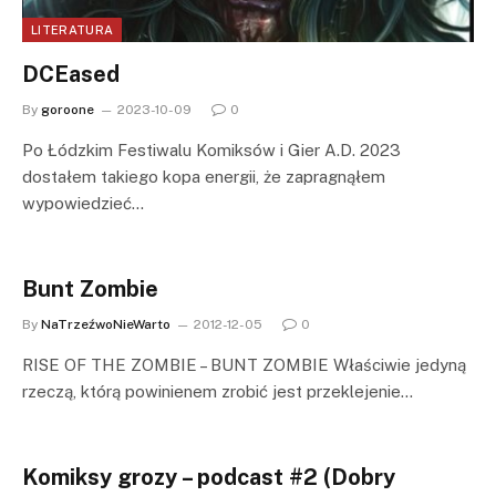
LITERATURA
DCEased
By
goroone
2023-10-09
0
Po Łódzkim Festiwalu Komiksów i Gier A.D. 2023
dostałem takiego kopa energii, że zapragnąłem
wypowiedzieć…
Bunt Zombie
By
NaTrzeźwoNieWarto
2012-12-05
0
RISE OF THE ZOMBIE – BUNT ZOMBIE Właściwie jedyną
rzeczą, którą powinienem zrobić jest przeklejenie…
Komiksy grozy – podcast #2 (Dobry