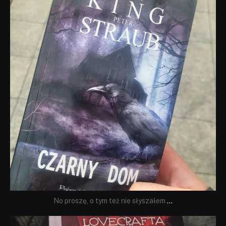
Wrz 23
No proszę, o tym też nie słyszałem
...
dobryhorror