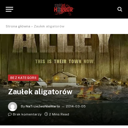
Strona główna
»
Zaułek aligatorów
BEZ KATEGORII
Zaułek aligatorów
By
NaTrzeźwoNieWarto
2014-03-05
Brak komentarzy
2 Mins Read