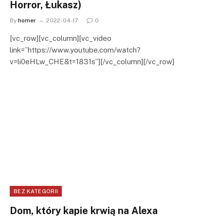
Horror, Łukasz)
By
homer
2022-04-17
0
[vc_row][vc_column][vc_video
link=”https://www.youtube.com/watch?
v=li0eHLw_CHE&t=1831s”][/vc_column][/vc_row]
BEZ KATEGORII
Dom, który kapie krwią na Alexa