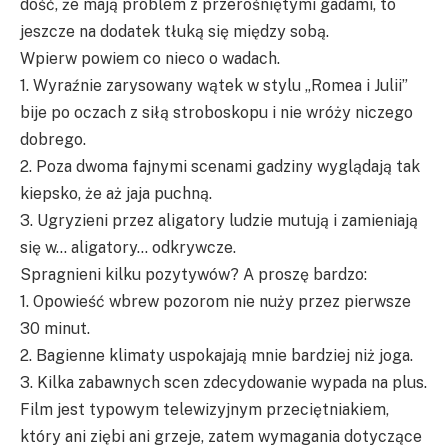
dość, że mają problem z przerośniętymi gadami, to
jeszcze na dodatek tłuką się między sobą.
Wpierw powiem co nieco o wadach.
1. Wyraźnie zarysowany wątek w stylu „Romea i Julii”
bije po oczach z siłą stroboskopu i nie wróży niczego
dobrego.
2. Poza dwoma fajnymi scenami gadziny wyglądają tak
kiepsko, że aż jaja puchną.
3. Ugryzieni przez aligatory ludzie mutują i zamieniają
się w… aligatory… odkrywcze.
Spragnieni kilku pozytywów? A proszę bardzo:
1. Opowieść wbrew pozorom nie nuży przez pierwsze
30 minut.
2. Bagienne klimaty uspokajają mnie bardziej niż joga.
3. Kilka zabawnych scen zdecydowanie wypada na plus.
Film jest typowym telewizyjnym przeciętniakiem,
który ani ziębi ani grzeje, zatem wymagania dotyczące