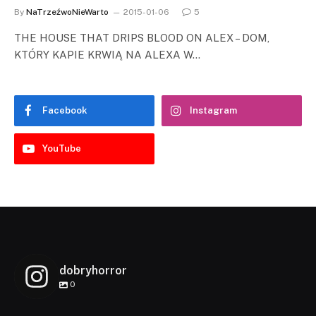
By
NaTrzeźwoNieWarto
2015-01-06
5
THE HOUSE THAT DRIPS BLOOD ON ALEX – DOM,
KTÓRY KAPIE KRWIĄ NA ALEXA W…
Facebook
Instagram
YouTube
dobryhorror
0