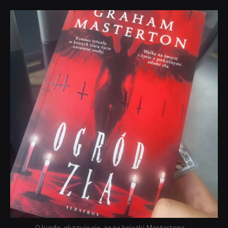
dobryhorror
Sie 23
O kurde, okazuje się, że są książki Mastertona,
...