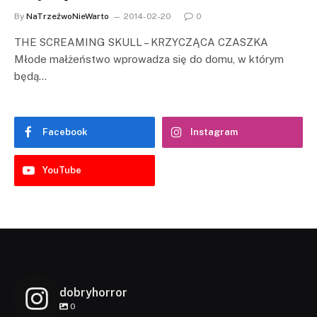
By
NaTrzeźwoNieWarto
2014-02-20
0
THE SCREAMING SKULL – KRZYCZĄCA CZASZKA
Młode małżeństwo wprowadza się do domu, w którym
będą…
Facebook
Instagram
YouTube
dobryhorror
0