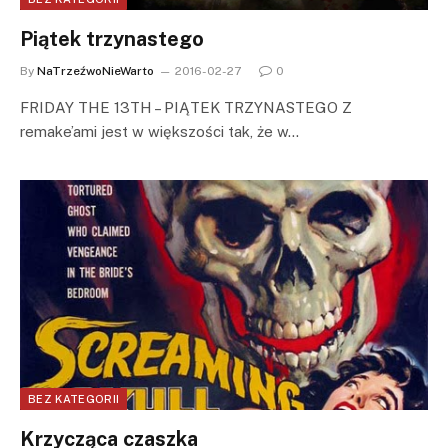
Piątek trzynastego
By
NaTrzeźwoNieWarto
2016-02-27
0
FRIDAY THE 13TH – PIĄTEK TRZYNASTEGO Z
remake’ami jest w większości tak, że w…
BEZ KATEGORII
Krzycząca czaszka