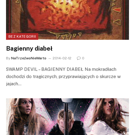
BEZ KATEGORII
Bagienny diabeł
By
NaTrzeźwoNieWarto
2014-02-12
0
SWAMP DEVIL – BAGIENNY DIABEŁ Na mokradłach
dochodzi do tragicznych, przyprawiających o skurcze w
jajach…