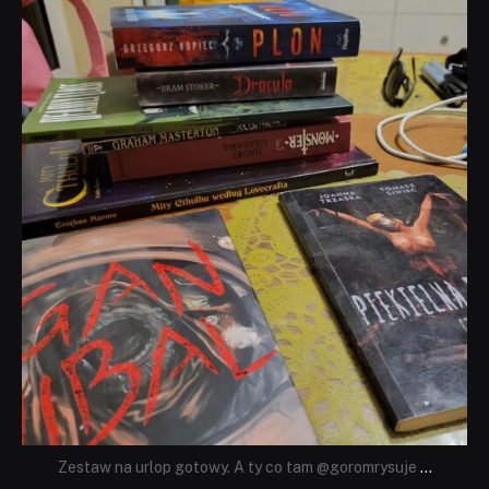
dobryhorror
Lip 31
Zestaw na urlop gotowy. A ty co tam @goromrysuje
...