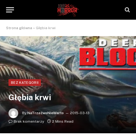
Strona główna
»
Głębia krwi
BEZ KATEGORII
Głębia krwi
By
NaTrzeźwoNieWarto
2015-03-13
Brak komentarzy
2 Mins Read