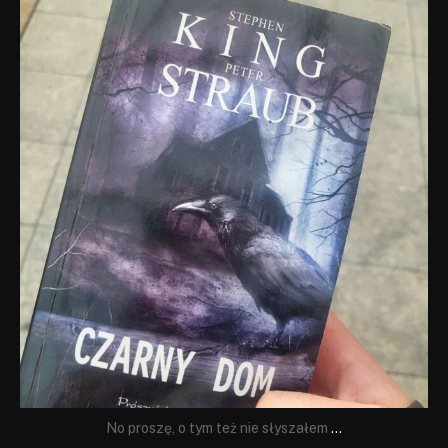
dobryhorror
Wrz 23
No proszę, o tym też nie słyszałem
...