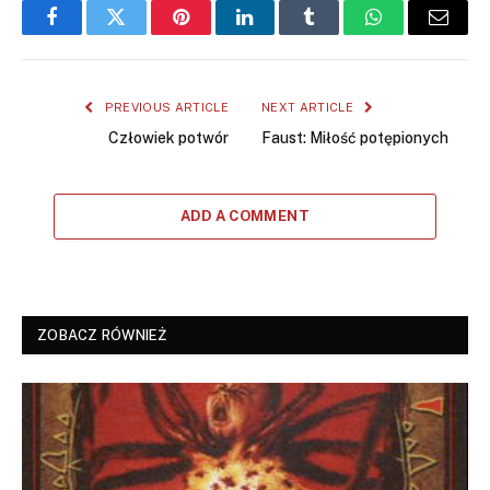
Facebook
Twitter
Pinterest
LinkedIn
Tumblr
WhatsApp
Email
PREVIOUS ARTICLE
NEXT ARTICLE
Człowiek potwór
Faust: Miłość potępionych
ADD A COMMENT
ZOBACZ RÓWNIEŻ