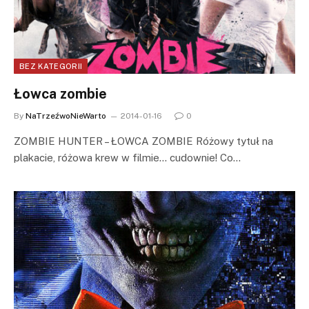
BEZ KATEGORII
Łowca zombie
By
NaTrzeźwoNieWarto
2014-01-16
0
ZOMBIE HUNTER – ŁOWCA ZOMBIE Różowy tytuł na
plakacie, różowa krew w filmie… cudownie! Co…