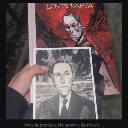
dobryhorror
Wrz 19
Właśnie przyszło. Nie ma mnie dla nikogo
...