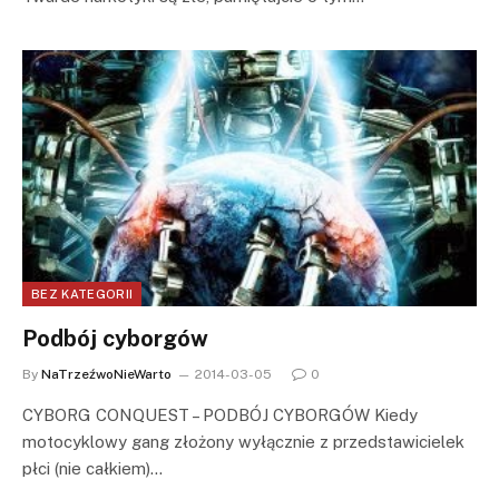
BEZ KATEGORII
Podbój cyborgów
By
NaTrzeźwoNieWarto
2014-03-05
0
CYBORG CONQUEST – PODBÓJ CYBORGÓW Kiedy
motocyklowy gang złożony wyłącznie z przedstawicielek
płci (nie całkiem)…