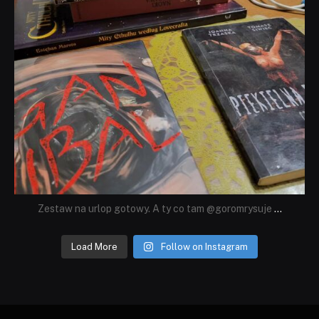
Zestaw na urlop gotowy. A ty co tam @goromrysuje
...
Load More
Follow on Instagram