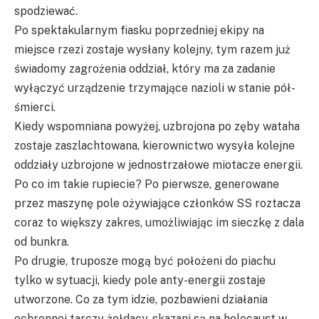
spodziewać.
Po spektakularnym fiasku poprzedniej ekipy na
miejsce rzezi zostaje wysłany kolejny, tym razem już
świadomy zagrożenia oddział, który ma za zadanie
wyłączyć urządzenie trzymające nazioli w stanie pół-
śmierci.
Kiedy wspomniana powyżej, uzbrojona po zęby wataha
zostaje zaszlachtowana, kierownictwo wysyła kolejne
oddziały uzbrojone w jednostrzałowe miotacze energii.
Po co im takie rupiecie? Po pierwsze, generowane
przez maszynę pole ożywiające członków SS roztacza
coraz to większy zakres, umożliwiając im sieczkę z dala
od bunkra.
Po drugie, truposze mogą być położeni do piachu
tylko w sytuacji, kiedy pole anty-energii zostaje
utworzone. Co za tym idzie, pozbawieni działania
ochronnej tarczy żołdacy, skazani są na holocaust w