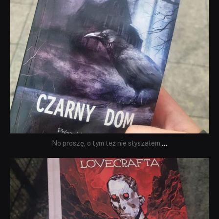
No proszę, o tym też nie słyszałem
...
dobryhorror
Wrz 19