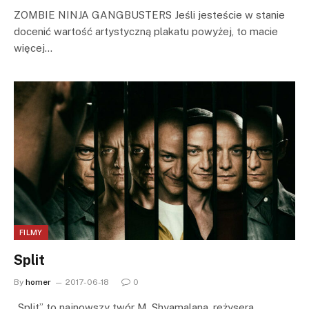
ZOMBIE NINJA GANGBUSTERS Jeśli jesteście w stanie
docenić wartość artystyczną plakatu powyżej, to macie
więcej…
FILMY
Split
By
homer
2017-06-18
0
„Split” to najnowszy twór M. Shyamalana, reżysera