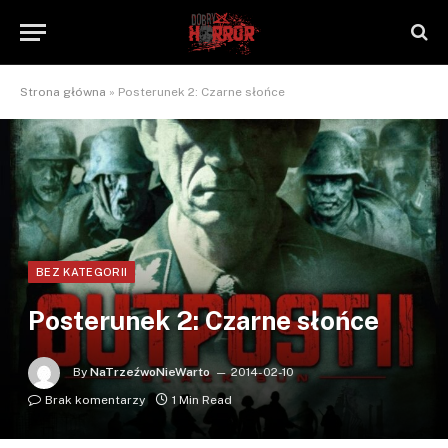
Strona główna
»
Posterunek 2: Czarne słońce
BEZ KATEGORII
Posterunek 2: Czarne słońce
By
NaTrzeźwoNieWarto
2014-02-10
Brak komentarzy
1 Min Read