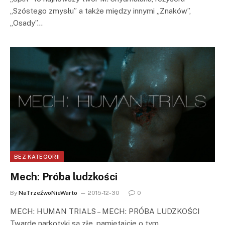
„Szóstego zmysłu” a także między innymi „Znaków”,
„Osady”…
BEZ KATEGORII
Mech: Próba ludzkości
By
NaTrzeźwoNieWarto
2015-12-30
0
MECH: HUMAN TRIALS – MECH: PRÓBA LUDZKOŚCI
Twarde narkotyki są złe, pamiętajcie o tym…