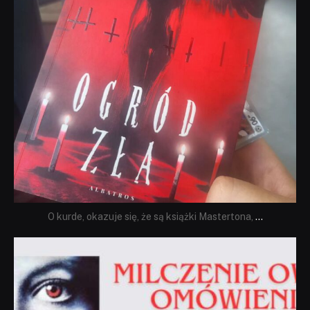
O kurde, okazuje się, że są książki Mastertona,
...
dobryhorror
Sie 19