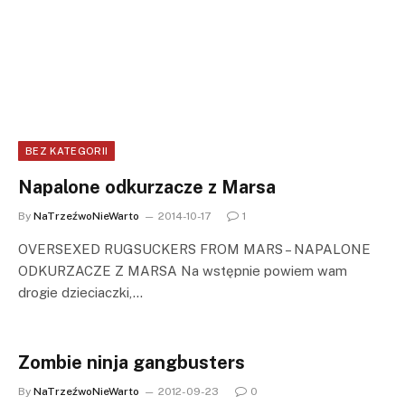
BEZ KATEGORII
Napalone odkurzacze z Marsa
By
NaTrzeźwoNieWarto
2014-10-17
1
OVERSEXED RUGSUCKERS FROM MARS – NAPALONE
ODKURZACZE Z MARSA Na wstępnie powiem wam
drogie dzieciaczki,…
Zombie ninja gangbusters
By
NaTrzeźwoNieWarto
2012-09-23
0