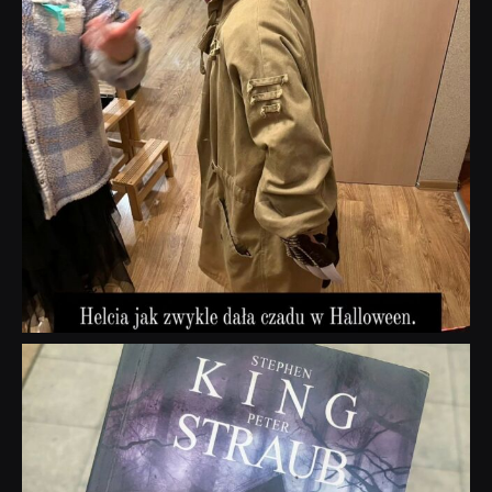
dobryhorror
Wrz 23