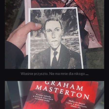
Właśnie przyszło. Nie ma mnie dla nikogo
...
dobryhorror
Sie 23