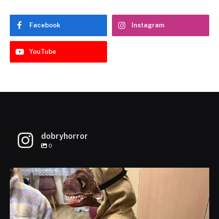
Facebook
Instagram
YouTube
dobryhorror
0
dobryhorror
Lis 1