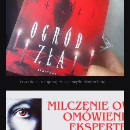
O kurde, okazuje się, że są książki Mastertona,
...
dobryhorror
Sie 19