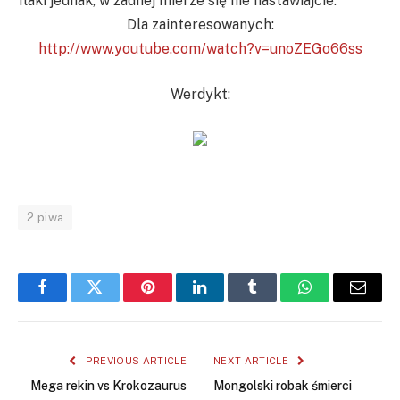
flaki jednak, w żadnej mierze się nie nastawiajcie.
Dla zainteresowanych:
http://www.youtube.com/watch?v=unoZEGo66ss
Werdykt:
2 piwa
Facebook
Twitter
Pinterest
LinkedIn
Tumblr
WhatsApp
Email
PREVIOUS ARTICLE
NEXT ARTICLE
Mega rekin vs Krokozaurus
Mongolski robak śmierci