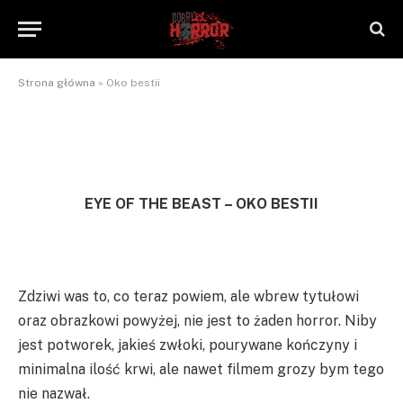
Oko bestii
By
NaTrzeźwoNieWarto
2012-09-17
Brak komentarzy
1 Min Read
Strona główna
»
Oko bestii
EYE OF THE BEAST – OKO BESTII
Zdziwi was to, co teraz powiem, ale wbrew tytułowi
oraz obrazkowi powyżej, nie jest to żaden horror. Niby
jest potworek, jakieś zwłoki, pourywane kończyny i
minimalna ilość krwi, ale nawet filmem grozy bym tego
nie nazwał.