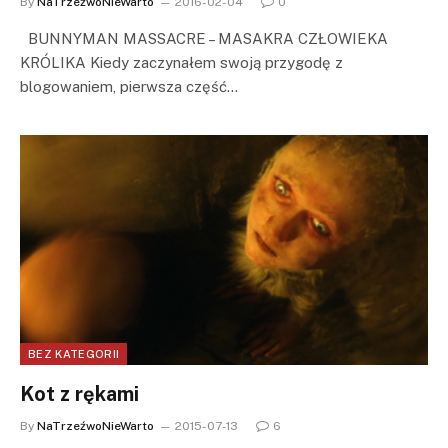
By
NaTrzeźwoNieWarto
2016-02-04
0
BUNNYMAN MASSACRE – MASAKRA CZŁOWIEKA
KRÓLIKA Kiedy zaczynałem swoją przygodę z
blogowaniem, pierwsza część…
BEZ KATEGORII
Kot z rękami
By
NaTrzeźwoNieWarto
2015-07-13
6