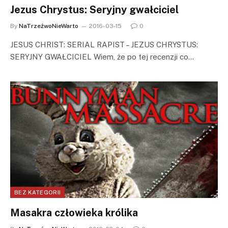
Jezus Chrystus: Seryjny gwałciciel
By
NaTrzeźwoNieWarto
2016-03-15
0
JESUS CHRIST: SERIAL RAPIST – JEZUS CHRYSTUS:
SERYJNY GWAŁCICIEL Wiem, że po tej recenzji co…
BEZ KATEGORII
Masakra człowieka królika