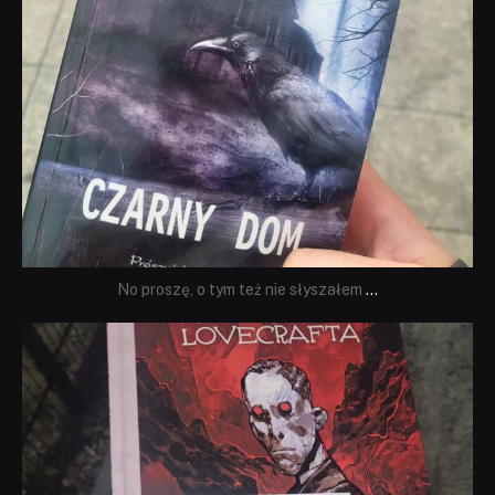
No proszę, o tym też nie słyszałem
...
dobryhorror
Wrz 19