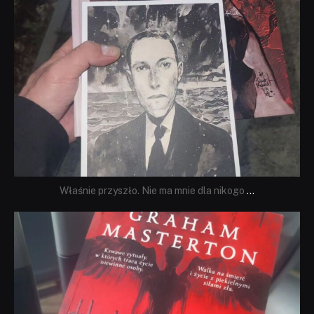
Właśnie przyszło. Nie ma mnie dla nikogo
...
dobryhorror
Sie 23