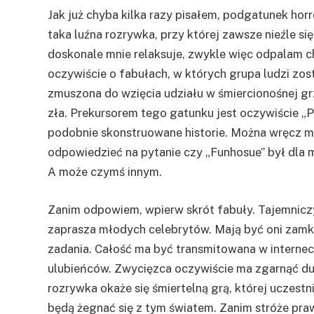
Jak już chyba kilka razy pisałem, podgatunek hor
taka luźna rozrywka, przy której zawsze nieźle się
doskonale mnie relaksuje, zwykle więc odpalam c
oczywiście o fabułach, w których grupa ludzi zost
zmuszona do wzięcia udziału w śmiercionośnej g
zła. Prekursorem tego gatunku jest oczywiście „Pi
podobnie skonstruowane historie. Można wręcz m
odpowiedzieć na pytanie czy „Funhosue” był dla 
A może czymś innym.
Zanim odpowiem, wpierw skrót fabuły. Tajemniczy 
zaprasza młodych celebrytów. Mają być oni zamk
zadania. Całość ma być transmitowana w interne
ulubieńców. Zwycięzca oczywiście ma zgarnąć du
rozrywka okaże się śmiertelną grą, której uczestn
będą żegnać się z tym światem. Zanim stróże prawd