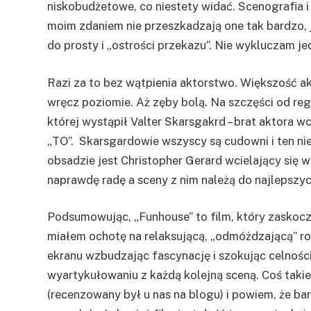
niskobudżetowe, co niestety widać. Scenografia i
moim zdaniem nie przeszkadzają one tak bardzo, 
do prosty i „ostrości przekazu”. Nie wykluczam je
Razi za to bez wątpienia aktorstwo. Większość ak
wręcz poziomie. Aż zęby bolą. Na szczęści od re
której wystąpił Valter Skarsgakrd – brat aktora w
„TO”. Skarsgardowie wszyscy są cudowni i ten ni
obsadzie jest Christopher Gerard wcielający si
naprawdę radę a sceny z nim należą do najlepszyc
Podsumowując, „Funhouse” to film, który zaskocz
miałem ochotę na relaksującą, „odmóżdzającą” ro
ekranu wzbudzając fascynację i szokując celnoś
wyartykułowaniu z każdą kolejną sceną. Coś taki
(recenzowany był u nas na blogu) i powiem, że bar