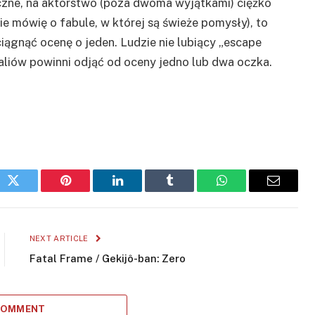
iczne, na aktorstwo (poza dwoma wyjątkami) ciężko
nie mówię o fabule, w której są świeże pomysły), to
ągnąć ocenę o jeden. Ludzie nie lubiący „escape
aliów powinni odjąć od oceny jedno lub dwa oczka.
ok
Twitter
Pinterest
LinkedIn
Tumblr
WhatsApp
Email
NEXT ARTICLE
Fatal Frame / Gekijô-ban: Zero
 COMMENT