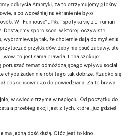
jemy odkrycia Ameryki, za to otrzymujemy głośny
wie, a co wcześniej na ekranie nie było
osób. W „Funhouse” „Piła” spotyka się z „Truman
z. Dostajemy sporo scen, w której oczywiste
, wybrzmiewają tak, że cholernie dają do myślenia
 przytaczać przykładów, żeby nie psuć zabawy, ale
„wow, to jest sama prawda. I ona szokuje”.
bują poruszać temat odmóżdzającego wpływu social
e chyba żaden nie robi tego tak dobrze. Rzadko się
miał coś sensownego do powiedziana. Za to brawa.
jniej w świecie trzyma w napięciu. Od początku do
sta a przebieg akcji jest z tych, które „już gdzieś
e ma jedną dość dużą. Otóż jest to kino