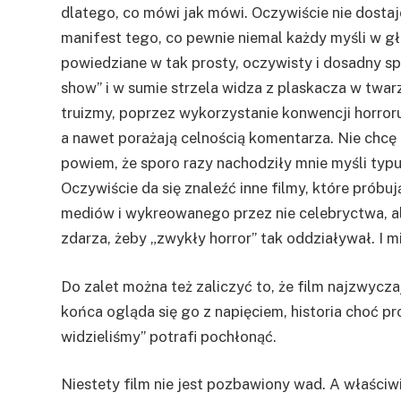
dlatego, co mówi jak mówi. Oczywiście nie dosta
manifest tego, co pewnie niemal każdy myśli w gło
powiedziane w tak prosty, oczywisty i dosadny sp
show” i w sumie strzela widza z plaskacza w twar
truizmy, poprzez wykorzystanie konwencji horroru
a nawet porażają celnością komentarza. Nie chcę
powiem, że sporo razy nachodziły mnie myśli typu 
Oczywiście da się znaleźć inne filmy, które pró
mediów i wykreowanego przez nie celebryctwa, al
zdarza, żeby „zwykły horror” tak oddziaływał. I 
Do zalet można też zaliczyć to, że film najzwycza
końca ogląda się go z napięciem, historia choć pro
widzieliśmy” potrafi pochłonąć.
Niestety film nie jest pozbawiony wad. A właściwi