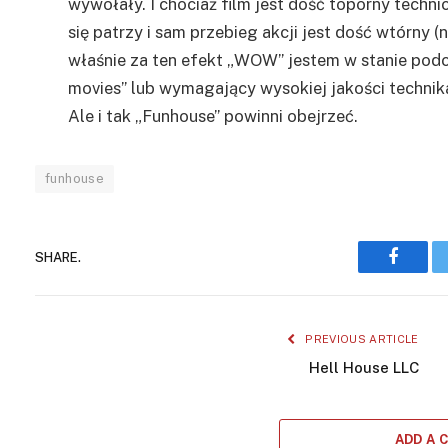
wywołały. I chociaż film jest dość toporny techn
się patrzy i sam przebieg akcji jest dość wtórny (
właśnie za ten efekt „WOW” jestem w stanie podci
movies” lub wymagający wysokiej jakości technik
Ale i tak „Funhouse” powinni obejrzeć.
funhouse
SHARE.
Facebo
PREVIOUS ARTICLE
Hell House LLC
ADD A