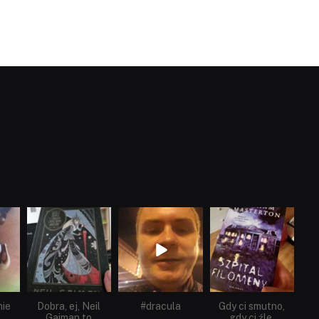
dobryhorror
dobryhorror
dobryhorror
Cze 16
Maj 25
Maj 22
nie
Dobra, ej, Neil
#dracula
Gdy ci smutno,
Gaiman to
gdy ci źle,