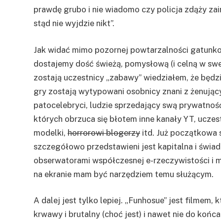
prawdę grubo i nie wiadomo czy policja zdąży zai
stąd nie wyjdzie nikt”.
Jak widać mimo pozornej powtarzalności gatunko
dostajemy dość świeżą, pomysłową (i celną w swej
zostają uczestnicy „zabawy” wiedziałem, że będz
gry zostają wytypowani osobnicy znani z żenując
patocelebryci, ludzie sprzedający swą prywatnoś
których obrzuca się błotem inne kanały YT, uczes
modelki,
horrorowi blogerzy
itd. Już początkowa s
szczegółowo przedstawieni jest kapitalna i świa
obserwatorami współczesnej e-rzeczywistości i ma
na ekranie mam być narzędziem temu służącym.
A dalej jest tylko lepiej. „Funhosue” jest filmem, k
krwawy i brutalny (choć jest) i nawet nie do końca