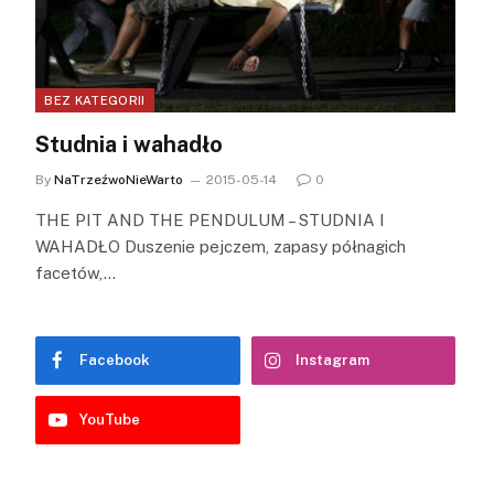
BEZ KATEGORII
Studnia i wahadło
By
NaTrzeźwoNieWarto
2015-05-14
0
THE PIT AND THE PENDULUM – STUDNIA I
WAHADŁO Duszenie pejczem, zapasy półnagich
facetów,…
Facebook
Instagram
YouTube