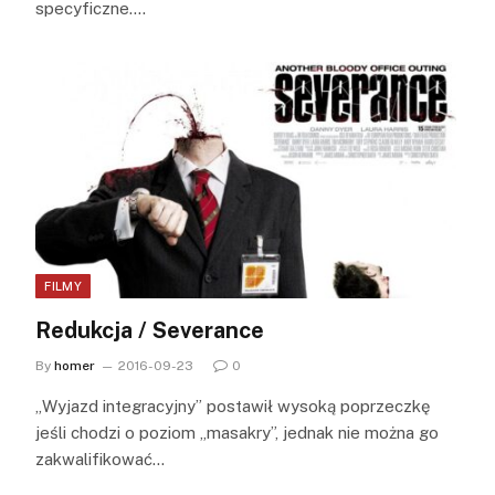
specyficzne.…
FILMY
Redukcja / Severance
By
homer
2016-09-23
0
„Wyjazd integracyjny” postawił wysoką poprzeczkę
jeśli chodzi o poziom „masakry”, jednak nie można go
zakwalifikować…