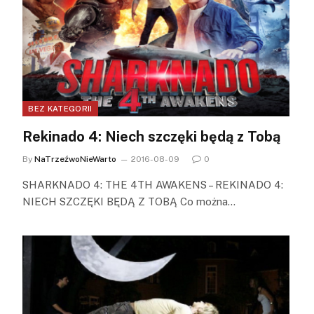
BEZ KATEGORII
Rekinado 4: Niech szczęki będą z Tobą
By
NaTrzeźwoNieWarto
2016-08-09
0
SHARKNADO 4: THE 4TH AWAKENS – REKINADO 4:
NIECH SZCZĘKI BĘDĄ Z TOBĄ Co można…