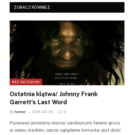
ZOBACZ RÓWNIEŻ
BEZ KATEGORII
Ostatnia klątwa/ Johnny Frank
Garrett’s Last Word
By
homer
2019-08-30
0
Ponieważ jesteśmy mocno zarobionymi fanami grozy
w wieku średnim, nasze oglądanie horrorów jest dość