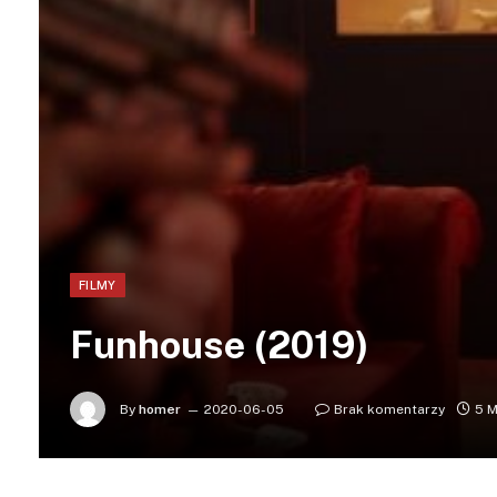
FILMY
Funhouse (2019)
By
homer
2020-06-05
Brak komentarzy
5 M