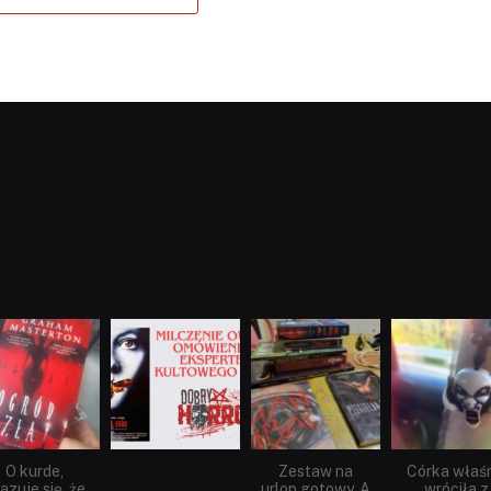
dobryhorror
dobryhorror
dobryhorror
dobryhorror
Sie 23
Sie 19
Lip 31
Lip 14
O kurde,
Zestaw na
Córka właś
azuje się, że
urlop gotowy. A
wróciła z