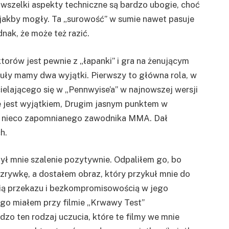
 wszelki aspekty techniczne są bardzo ubogie, choć
jakby mogły. Ta „surowość” w sumie nawet pasuje
dnak, że może też razić.
torów jest pewnie z „łapanki” i gra na żenującym
guły mamy dwa wyjątki. Pierwszy to główna rola, w
cielającego się w „Pennwyise’a” w najnowszej wersji
e jest wyjątkiem, Drugim jasnym punktem w
ę w nieco zapomnianego zawodnika MMA. Dał
h.
ył mnie szalenie pozytywnie. Odpaliłem go, bo
zrywkę, a dostałem obraz, który przykuł mnie do
cią przekazu i bezkompromisowością w jego
ego miałem przy filmie „Krwawy Test”
dzo ten rodzaj uczucia, które te filmy we mnie