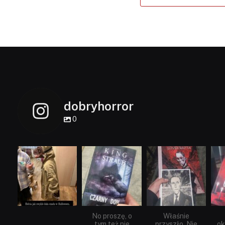
dobryhorror
0
dobryhorror
dobryhorror
dobryhorror
Lis 1
Wrz 23
Wrz 19
No proszę, o
Właśnie
tym też nie
przyszło. Nie
ok