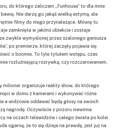
roru, do którego zaliczam „Funhouse” to dla mnie
 bawię. Nie darzę go jakąś wielką estymą, ale
hętnie filmy do niego przynależące. Mówię tu
aje zamknięta w jakimś obiekcie i zostaje
rze zwykle wymyślonej przez szalonego geniusza
ła”, po premierze, której zaczęły pojawia się
ówić o boomie. To tyle tytułem wstępu, czas
mnie rozluźniającą rozrywką, czy rozczarowaniem.
milioner organizuje reality show, do którego
nięci w domu z kamerami i wykonywać różne
cie a widzowie oddawać będą głosy na swoich
żą nagrodę. Oczywiście z pozoru niewinna
icy na oczach telewidzów i całego świata po kolei
a ogarną, że to się dzieje na prawdę, jest już na