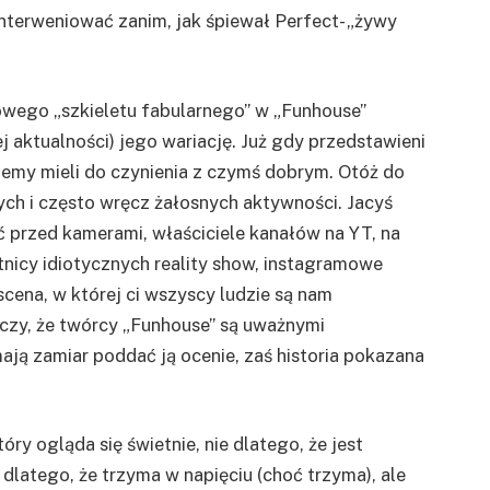
nterweniować zanim, jak śpiewał Perfect- „żywy
wego „szkieletu fabularnego” w „Funhouse”
 aktualności) jego wariację. Już gdy przedstawieni
iemy mieli do czynienia z czymś dobrym. Otóż do
ych i często wręcz żałosnych aktywności. Jacyś
ć przed kamerami, właściciele kanałów na YT, na
tnicy idiotycznych reality show, instagramowe
cena, w której ci wszyscy ludzie są nam
dczy, że twórcy „Funhouse” są uważnymi
ją zamiar poddać ją ocenie, zaś historia pokazana
tóry ogląda się świetnie, nie dlatego, że jest
 dlatego, że trzyma w napięciu (choć trzyma), ale