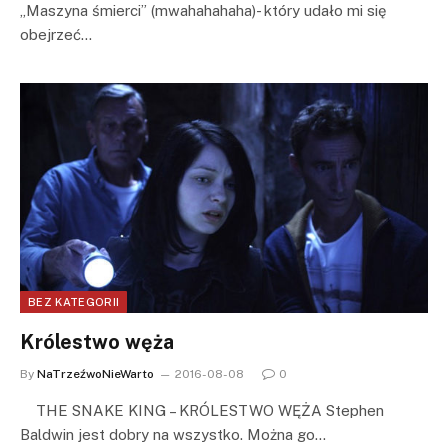
„Maszyna śmierci” (mwahahahaha)- który udało mi się
obejrzeć…
BEZ KATEGORII
Królestwo węża
By
NaTrzeźwoNieWarto
2016-08-08
0
THE SNAKE KING – KRÓLESTWO WĘŻA Stephen
Baldwin jest dobry na wszystko. Można go…