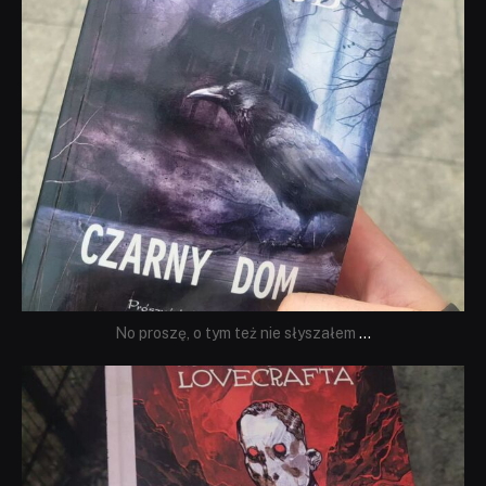
No proszę, o tym też nie słyszałem
...
dobryhorror
Wrz 19