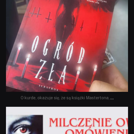
O kurde, okazuje się, że są książki Mastertona,
...
dobryhorror
Sie 19