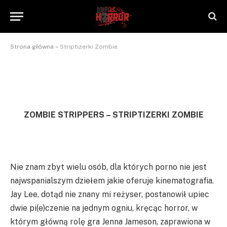
Striptizerki Zombie
By
NaTrzeźwoNieWarto
2012-09-10
Brak komentarzy
2 Mins Read
Strona główna
»
Striptizerki Zombie
ZOMBIE STRIPPERS – STRIPTIZERKI ZOMBIE
Nie znam zbyt wielu osób, dla których porno nie jest
najwspanialszym dziełem jakie oferuje kinematografia.
Jay Lee, dotąd nie znany mi reżyser, postanowił upiec
dwie pi(e)czenie na jednym ogniu, kręcąc horror, w
którym główną rolę gra Jenna Jameson, zaprawiona w