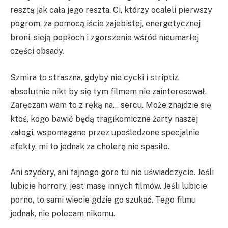
resztą jak cała jego reszta. Ci, którzy ocaleli pierwszy
pogrom, za pomocą iście zajebistej, energetycznej
broni, sieją popłoch i zgorszenie wśród nieumarłej
części obsady.
Szmira to straszna, gdyby nie cycki i striptiz,
absolutnie nikt by się tym filmem nie zainteresował.
Zaręczam wam to z ręką na… sercu. Może znajdzie się
ktoś, kogo bawić będą tragikomiczne żarty naszej
załogi, wspomagane przez upośledzone specjalnie
efekty, mi to jednak za cholerę nie spasiło.
Ani szydery, ani fajnego gore tu nie uświadczycie. Jeśli
lubicie horrory, jest masę innych filmów. Jeśli lubicie
porno, to sami wiecie gdzie go szukać. Tego filmu
jednak, nie polecam nikomu.