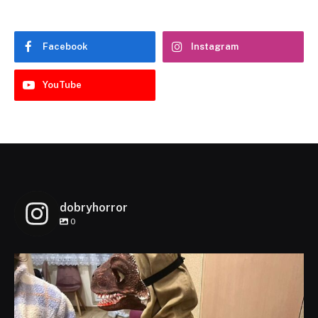
Facebook
Instagram
YouTube
dobryhorror
0
dobryhorror
Lis 1