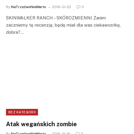
By
NaTrzeźwoNieWarto
2016-01-22
0
SKINWALKER RANCH – SKÓROZMIENNI Zanim
zaczniemy tę recenzję, będę miał dla was ciekawostkę,
dobra?…
BEZ KATEGORII
Atak wegańskich zombie
By
NaTrzeźwoNieWarto
2016-01-16
0