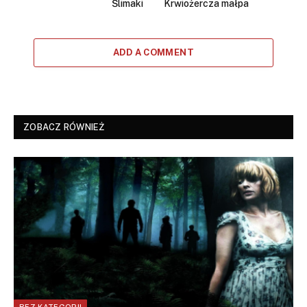
Ślimaki
Krwiożercza małpa
ADD A COMMENT
ZOBACZ RÓWNIEŻ
BEZ KATEGORII