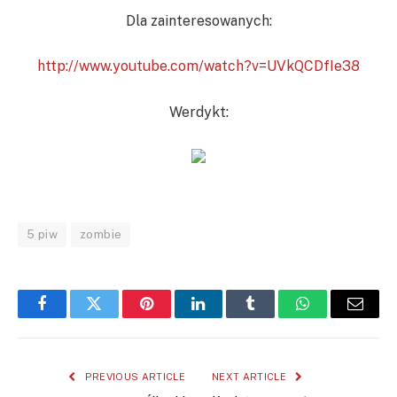
Dla zainteresowanych:
http://www.youtube.com/watch?v=UVkQCDfIe38
Werdykt:
5 piw
zombie
Facebook
Twitter
Pinterest
LinkedIn
Tumblr
WhatsApp
Email
PREVIOUS ARTICLE
NEXT ARTICLE