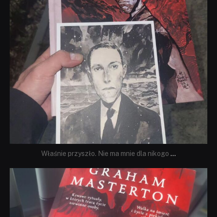
Właśnie przyszło. Nie ma mnie dla nikogo
...
dobryhorror
Sie 23