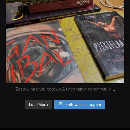
Zestaw na urlop gotowy. A ty co tam @goromrysuje
...
Load More
Follow on Instagram