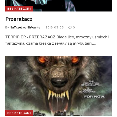
BEZ KATEGORII
Przerażacz
By
NaTrzeźwoNieWarto
2016-03-03
0
TERRIFIER – PRZERAŻACZ Blade lico, mroczny uśmiech i
fantazyjna, czarna kreska z reguły są atrybutami,…
BEZ KATEGORII