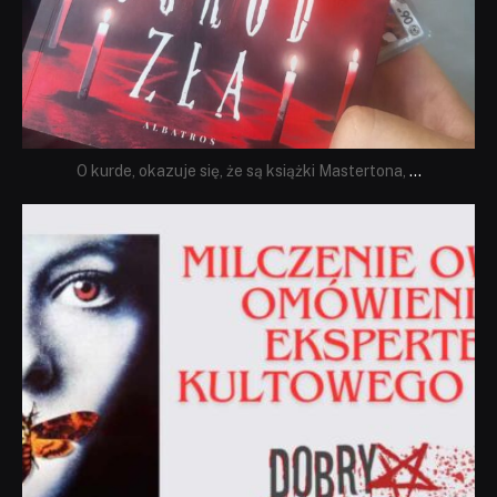
O kurde, okazuje się, że są książki Mastertona,
...
dobryhorror
Sie 19