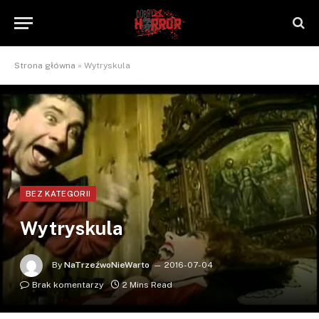
Strona główna
»
Wytryskula
BEZ KATEGORII
Wytryskula
By
NaTrzeźwoNieWarto
2016-07-04
Brak komentarzy
2 Mins Read