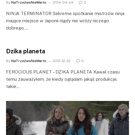
By
NaTrzeźwoNieWarto
2014-04-24
0
NINJA TERMINATOR Sekretne spotkanie mistrzów ninja
mające miejsce w Japonii nigdy nie wróży niczego
dobrego,…
Dzika planeta
By
NaTrzeźwoNieWarto
2012-12-22
0
FEROCIOUS PLANET – DZIKA PLANETA Kawał czasu
temu zauważyłem, że kiedy oglądam jakąś produkcje,
takie…