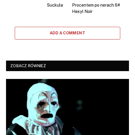
Suckula
Procentem po nerach 6#
Hexyl Noir
ADD A COMMENT
ZOBACZ RÓWNIEŻ