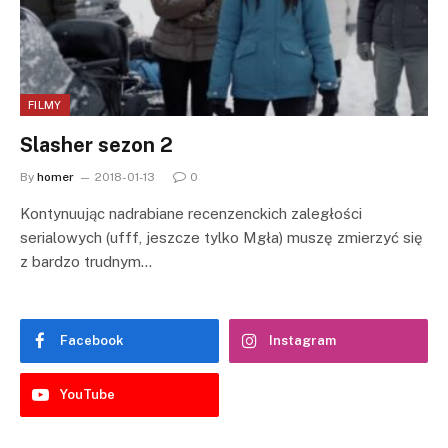
FILMY
Slasher sezon 2
By
homer
2018-01-13
0
Kontynuując nadrabiane recenzenckich zaległości
serialowych (ufff, jeszcze tylko Mgła) muszę zmierzyć się
z bardzo trudnym…
Facebook
Instagram
YouTube