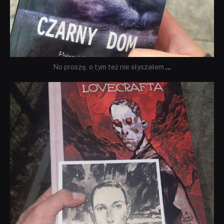
No proszę, o tym też nie słyszałem
...
dobryhorror
Wrz 19