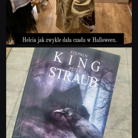
dobryhorror
Wrz 23