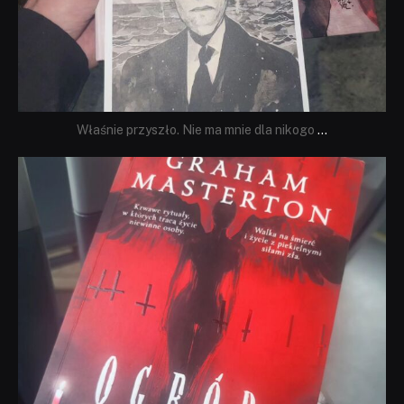
Właśnie przyszło. Nie ma mnie dla nikogo
...
dobryhorror
Sie 23