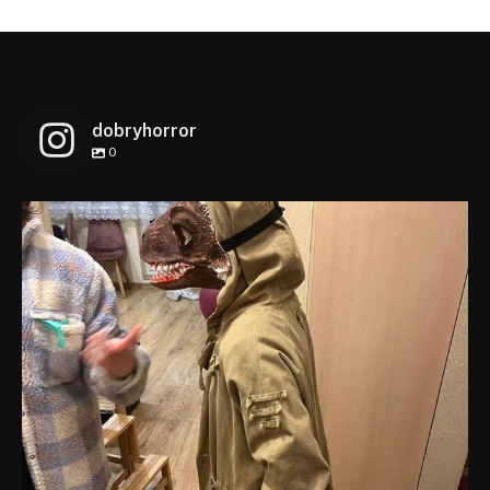
dobryhorror
0
dobryhorror
Lis 1