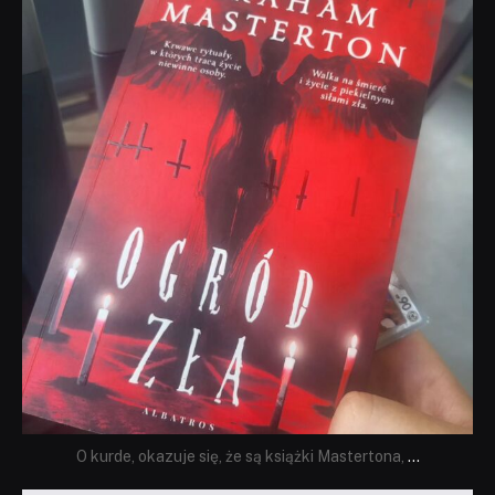
dobryhorror
Sie 23
O kurde, okazuje się, że są książki Mastertona,
...