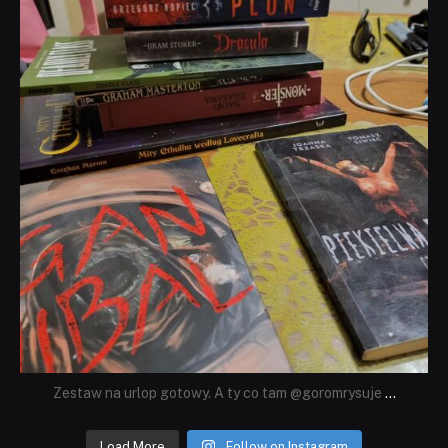
Zestaw na urlop gotowy. A ty co tam @goromrysuje
...
Load More
Follow on Instagram