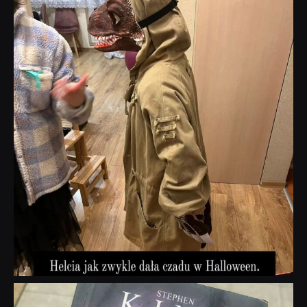
dobryhorror
Lis 1
dobryhorror
Wrz 23