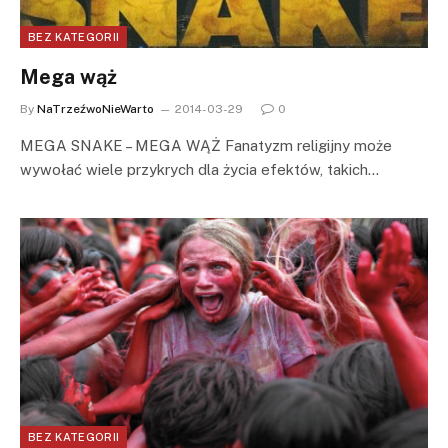
BEZ KATEGORII
Mega wąż
By
NaTrzeźwoNieWarto
2014-03-29
0
MEGA SNAKE – MEGA WĄŻ Fanatyzm religijny może
wywołać wiele przykrych dla życia efektów, takich…
BEZ KATEGORII