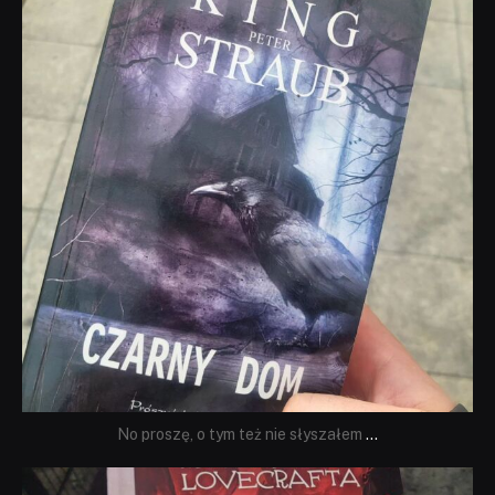
No proszę, o tym też nie słyszałem
...
dobryhorror