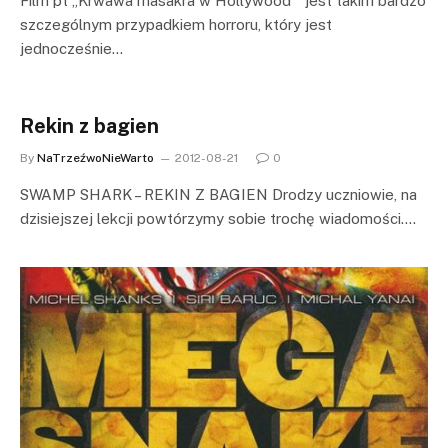
Film pt „Krwawa masakra w Hollywood” jest takim bardzo
szczególnym przypadkiem horroru, który jest
jednocześnie…
Rekin z bagien
By
NaTrzeźwoNieWarto
2012-08-21
0
SWAMP SHARK – REKIN Z BAGIEN Drodzy uczniowie, na
dzisiejszej lekcji powtórzymy sobie trochę wiadomości.…