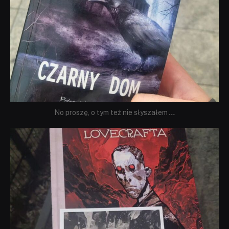
No proszę, o tym też nie słyszałem
...
dobryhorror
Wrz 19