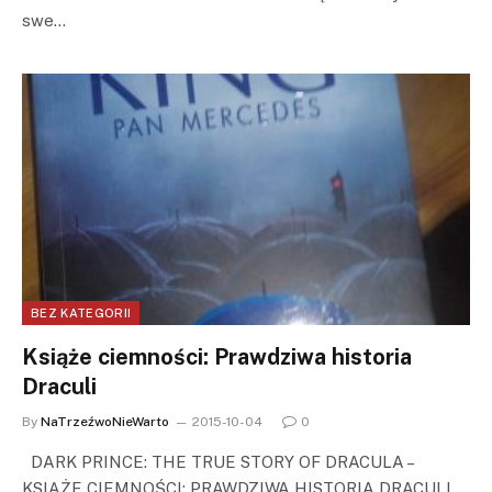
swe…
BEZ KATEGORII
Książe ciemności: Prawdziwa historia
Draculi
By
NaTrzeźwoNieWarto
2015-10-04
0
DARK PRINCE: THE TRUE STORY OF DRACULA –
KSIĄŻE CIEMNOŚCI: PRAWDZIWA HISTORIA DRACULI …