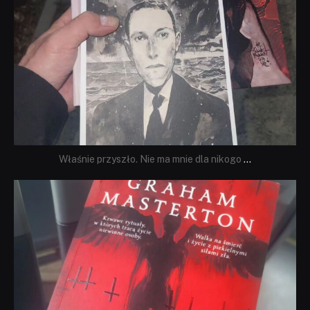
Właśnie przyszło. Nie ma mnie dla nikogo
...
dobryhorror
Sie 23