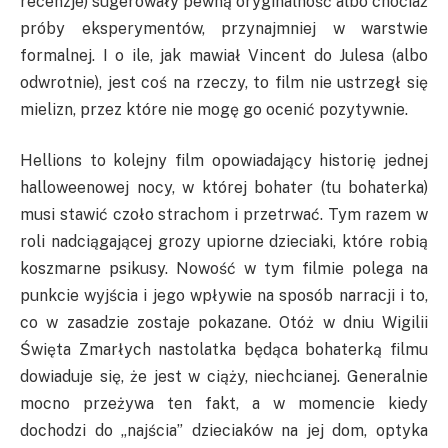
recenzje) sugerowały pewną oryginalność albo chociaż
próby eksperymentów, przynajmniej w warstwie
formalnej. I o ile, jak mawiał Vincent do Julesa (albo
odwrotnie), jest coś na rzeczy, to film nie ustrzegł się
mielizn, przez które nie mogę go ocenić pozytywnie.
Hellions to kolejny film opowiadający historię jednej
halloweenowej nocy, w której bohater (tu bohaterka)
musi stawić czoło strachom i przetrwać. Tym razem w
roli nadciągającej grozy upiorne dzieciaki, które robią
koszmarne psikusy. Nowość w tym filmie polega na
punkcie wyjścia i jego wpływie na sposób narracji i to,
co w zasadzie zostaje pokazane. Otóż w dniu Wigilii
Święta Zmarłych nastolatka będąca bohaterką filmu
dowiaduje się, że jest w ciąży, niechcianej. Generalnie
mocno przeżywa ten fakt, a w momencie kiedy
dochodzi do „najścia” dzieciaków na jej dom, optyka