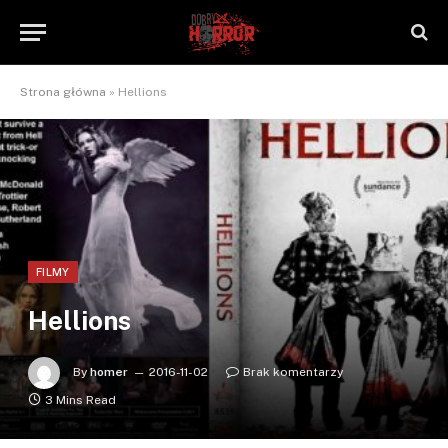
Strona główna
»
Hellions
FILMY
Hellions
By
homer
2016-11-02
Brak komentarzy
3 Mins Read