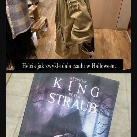
dobryhorror
Wrz 23