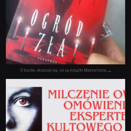
O kurde, okazuje się, że są książki Mastertona,
...
dobryhorror
Sie 19