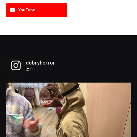
YouTube
dobryhorror
0
dobryhorror
Lis 1