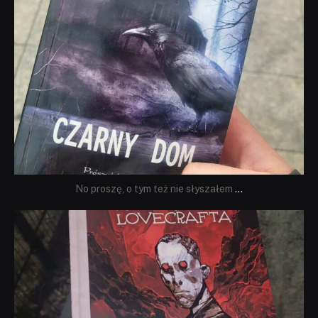
No proszę, o tym też nie słyszałem
...
dobryhorror
Wrz 19