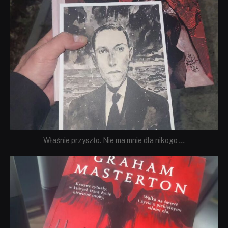
Właśnie przyszło. Nie ma mnie dla nikogo
...
dobryhorror
Sie 23