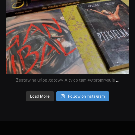
Zestaw na urlop gotowy. A ty co tam @goromrysuje
...
Load More
Follow on Instagram