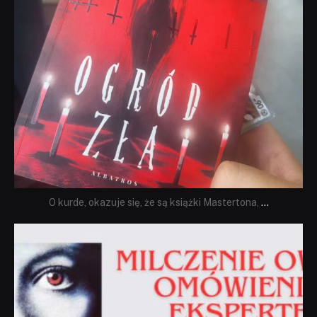
O kurde, okazuje się, że są książki Mastertona,
...
dobryhorror
Sie 19