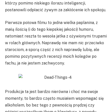
którzy pomimo niskiego ilorazu inteligencji,
postanowili odpłacić żywym za zakłócenie ich spokoju.
Pierwsza połowa filmu to jedna wielka paplanina, z
małą ilością (i do tego kiepskiej jakości) humoru,
natomiast reszta to wesoła jatka z ożywionymi trupami
w rolach głównych. Naprawdę nie mam nic przeciwko
starociom, a sporą część z nich naprawdę lubię, ale
pomimo pozytywnych recenzji moich kolegów po
fachu, ja nie jestem zachwycony.
Produkcja ta jest bardzo nierówna i choć ma swoje
momenty, to bardzo często musiałem wspomagać się
alkoholem, bo bez tego z pewnością prędzej czy
później wyrżnąłbym łbem o klawiaturę, z powodu