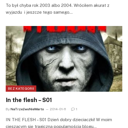
To był chyba rok 2003 albo 2004. Wróciłem akurat z
wyjazdu i jeszcze tego samego…
BEZ KATEGORII
In the flesh – S01
By
NaTrzeźwoNieWarto
2014-01-11
1
IN THE FLESH – S01 Dzień dobry dzieciaczki! W moim
cieszącym się tragiczną popularnością blogu…