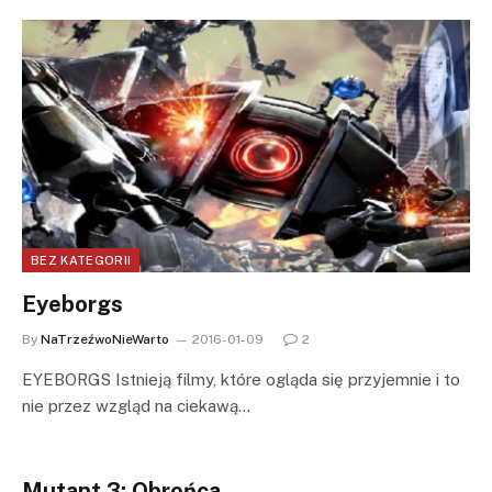
BEZ KATEGORII
Eyeborgs
By
NaTrzeźwoNieWarto
2016-01-09
2
EYEBORGS Istnieją filmy, które ogląda się przyjemnie i to
nie przez wzgląd na ciekawą…
Mutant 3: Obrońca