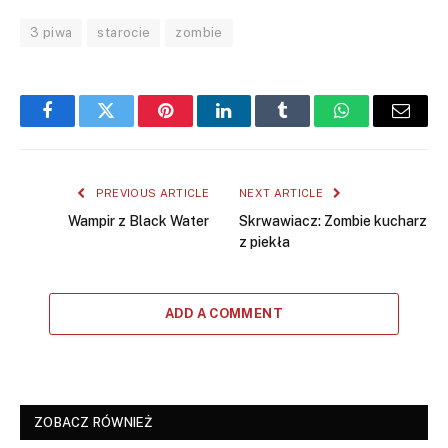
3 piwa
starocie
zombie
Facebook
Twitter
Pinterest
LinkedIn
Tumblr
WhatsApp
Email
PREVIOUS ARTICLE
NEXT ARTICLE
Wampir z Black Water
Skrwawiacz: Zombie kucharz
z piekła
ADD A COMMENT
ZOBACZ RÓWNIEŻ