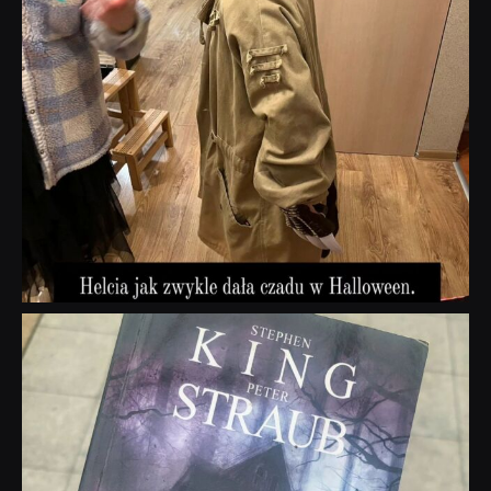
dobryhorror
Wrz 23