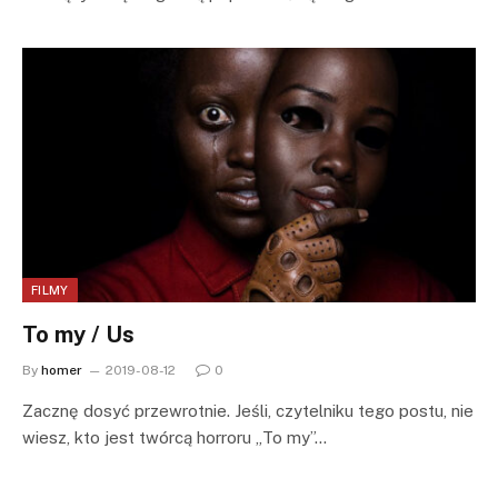
FILMY
To my / Us
By
homer
2019-08-12
0
Zacznę dosyć przewrotnie. Jeśli, czytelniku tego postu, nie
wiesz, kto jest twórcą horroru „To my”…