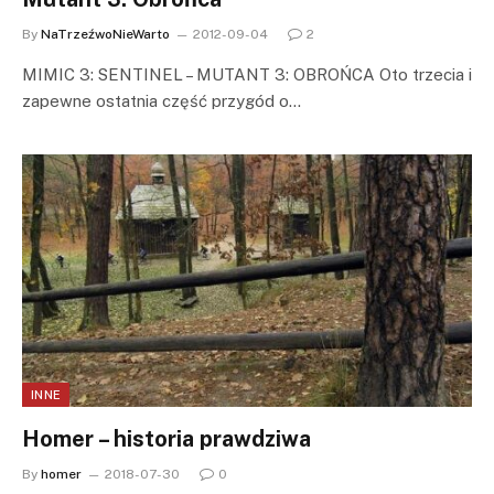
By
NaTrzeźwoNieWarto
2012-09-04
2
MIMIC 3: SENTINEL – MUTANT 3: OBROŃCA Oto trzecia i
zapewne ostatnia część przygód o…
INNE
Homer – historia prawdziwa
By
homer
2018-07-30
0