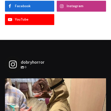
Facebook
Instagram
YouTube
dobryhorror
0
dobryhorror
Lis 1