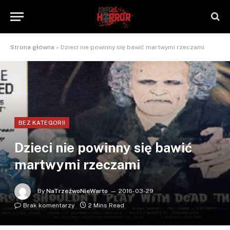
Strona główna
»
Dzieci nie powinny się bawić martwymi rzeczami
BEZ KATEGORII
Dzieci nie powinny się bawić
martwymi rzeczami
By
NaTrzeźwoNieWarto
2016-03-29
Brak komentarzy
2 Mins Read