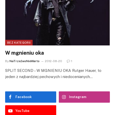
BEZ KATEGORII
W mgnieniu oka
By
NaTrzeźwoNieWarto
2012-08-20
1
SPLIT SECOND – W MGNIENIU OKA Rutger Hauer, to
jeden z najbardziej pechowych i niedocenianych…
Facebook
Instagram
YouTube