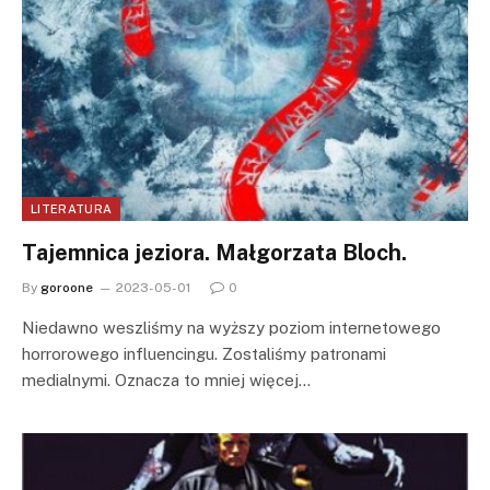
LITERATURA
Tajemnica jeziora. Małgorzata Bloch.
By
goroone
2023-05-01
0
Niedawno weszliśmy na wyższy poziom internetowego
horrorowego influencingu. Zostaliśmy patronami
medialnymi. Oznacza to mniej więcej…