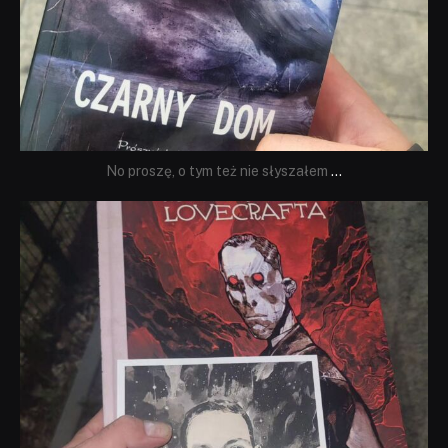
No proszę, o tym też nie słyszałem
...
dobryhorror
Wrz 19