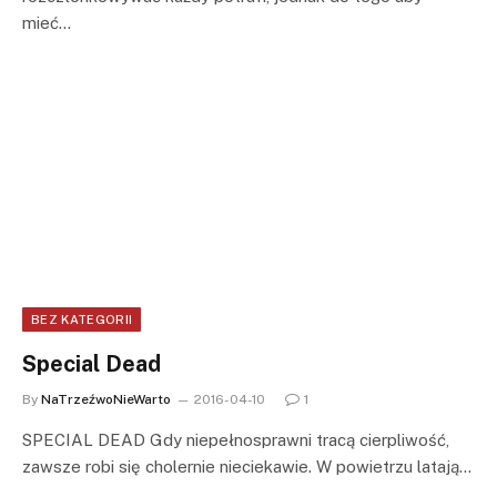
mieć…
BEZ KATEGORII
Special Dead
By
NaTrzeźwoNieWarto
2016-04-10
1
SPECIAL DEAD Gdy niepełnosprawni tracą cierpliwość,
zawsze robi się cholernie nieciekawie. W powietrzu latają…