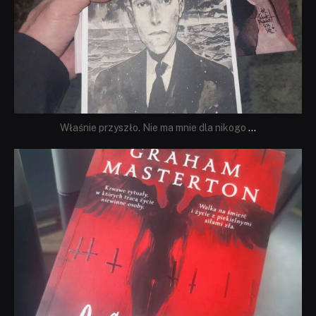
Właśnie przyszło. Nie ma mnie dla nikogo
...
dobryhorror
Sie 23