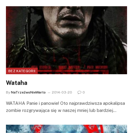
BEZ KATEGORII
Wataha
By
NaTrzeźwoNieWarto
2014-03-20
0
WATAHA Panie i panowie! Oto najprawdziwsza apokalipsa
zombie rozgrywająca się w naszej mniej lub bardziej…