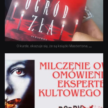
O kurde, okazuje się, że są książki Mastertona,
...
dobryhorror
Sie 19