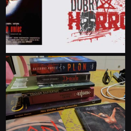
dobryhorror
Lip 31