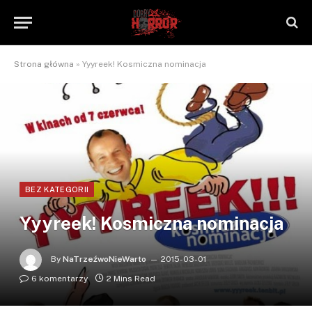
Strona główna
»
Yyyreek! Kosmiczna nominacja
BEZ KATEGORII
Yyyreek! Kosmiczna nominacja
By
NaTrzeźwoNieWarto
2015-03-01
6 komentarzy
2 Mins Read