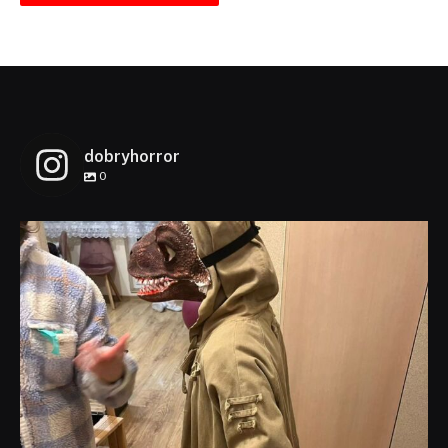
dobryhorror
0
dobryhorror
Lis 1