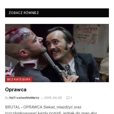
ZOBACZ RÓWNIEŻ
BEZ KATEGORII
Oprawca
By
NaTrzeźwoNieWarto
2015-04-29
1
BRUTAL – OPRAWCA Siekać, miażdżyć oraz
rozczłonkowywać każdy potrafi, jednak do tego aby