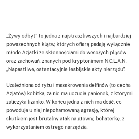
„Żywy odbyt” to jedna z najstraszliwszych i najbardziej
powszechnych klątw, których ofiarą padają wyłącznie
młode Azjatki ze skłonnościami do wesołych pląsów
oraz zachowań, znanych pod kryptonimem N.O.L.A.N.
„Napastliwe, ostentacyjnie lesbijskie akty nierządu”.
Uzależniona od ryżu i masakrowania delfinów (to cecha
Azjatów) kobitka, za nic ma uczucia panienek, z którymi
zaliczyła lizanko. W końcu jedna z nich ma dość, co
powoduje u niej niepohamowaną agresję, której
skutkiem jest brutalny atak na główną bohaterkę, z
wykorzystaniem ostrego narzędzia.