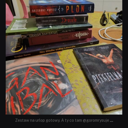
dobryhorror
Lip 31
Zestaw na urlop gotowy. A ty co tam @goromrysuje
...