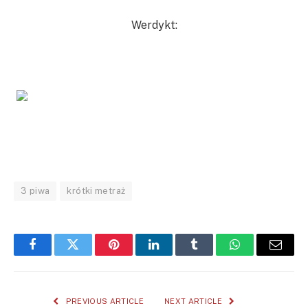
Werdykt:
3 piwa
krótki metraż
Facebook
Twitter
Pinterest
LinkedIn
Tumblr
WhatsApp
Email
PREVIOUS ARTICLE
NEXT ARTICLE