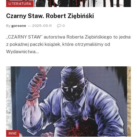
LITERATURA
Czarny Staw. Robert Ziębińśki
By
goroone
2025-05-11
0
„CZARNY STAW” autorstwa Roberta Ziębińśkiego to jedna
z pokaźnej paczki książek, które otrzymaliśmy od
Wydawnictwa…
INNE