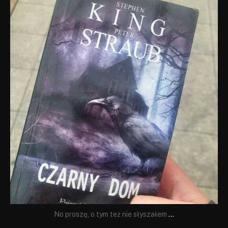
dobryhorror
Wrz 23
No proszę, o tym też nie słyszałem
...