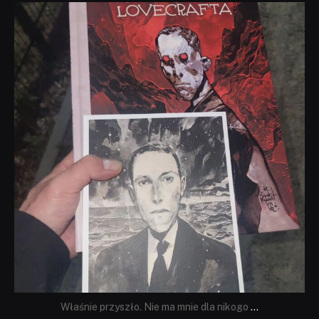
dobryhorror
Wrz 19
Właśnie przyszło. Nie ma mnie dla nikogo
...