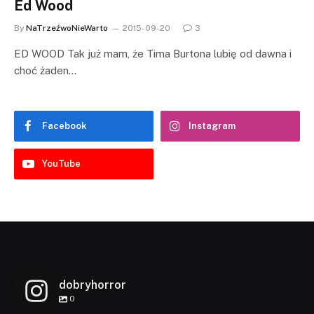
Ed Wood
By
NaTrzeźwoNieWarto
2015-09-20
3
ED WOOD Tak już mam, że Tima Burtona lubię od dawna i
choć żaden…
Facebook
Instagram
YouTube
dobryhorror
0