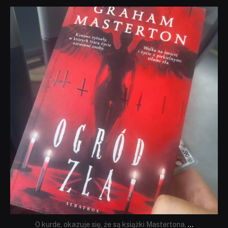
dobryhorror
Sie 23
O kurde, okazuje się, że są książki Mastertona,
...