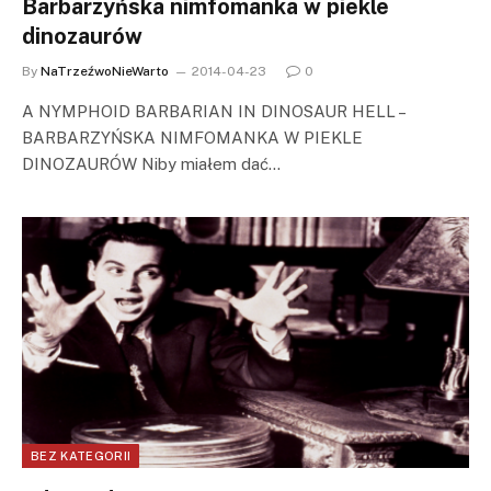
Barbarzyńska nimfomanka w piekle
dinozaurów
By
NaTrzeźwoNieWarto
2014-04-23
0
A NYMPHOID BARBARIAN IN DINOSAUR HELL –
BARBARZYŃSKA NIMFOMANKA W PIEKLE
DINOZAURÓW Niby miałem dać…
BEZ KATEGORII