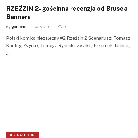
RZEŹZIN 2- gościnna recenzja od Bruse’a
Bannera
By
goroone
2023-12-02
0
Polski komiks niezależny #2 Rzeźzin 2 Scenariusz: Tomasz
Kontny, Zvyrke, Tomxyz Rysunki: Zvyrke, Przemek Jachnik,
…
BEZ KATEGORII