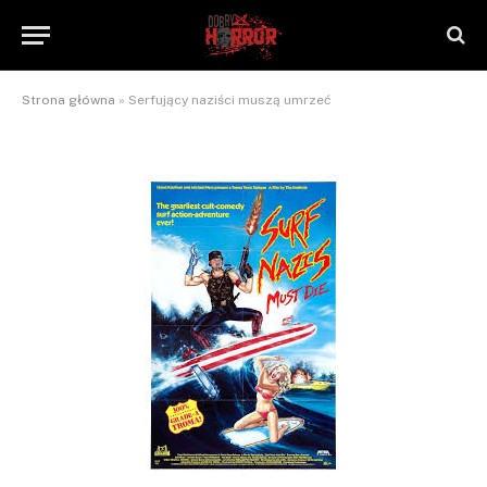
umrzeć
By
NaTrzeźwoNieWarto
2013-01-03
Brak komentarzy
2 Mins Read
Strona główna
»
Serfujący naziści muszą umrzeć