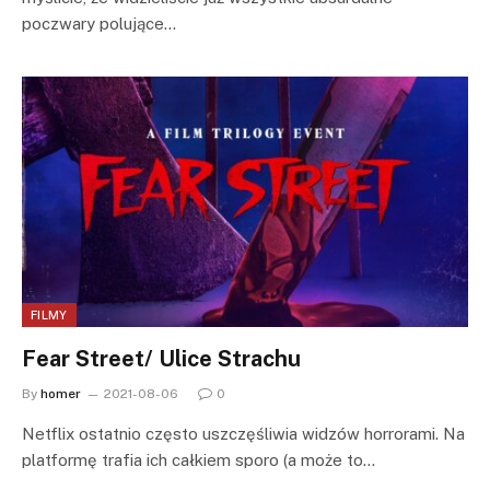
poczwary polujące…
FILMY
Fear Street/ Ulice Strachu
By
homer
2021-08-06
0
Netflix ostatnio często uszczęśliwia widzów horrorami. Na
platformę trafia ich całkiem sporo (a może to…