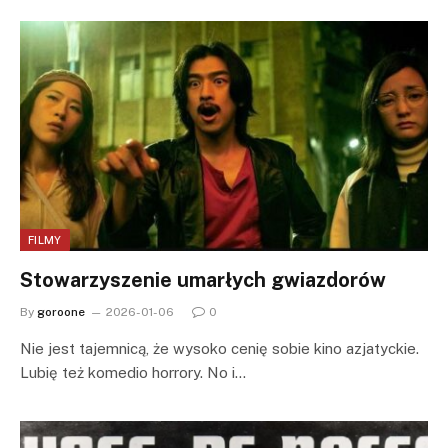
FILMY
Stowarzyszenie umarłych gwiazdorów
By
goroone
2026-01-06
0
Nie jest tajemnicą, że wysoko cenię sobie kino azjatyckie.
Lubię też komedio horrory. No i…