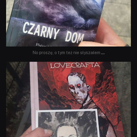
No proszę, o tym też nie słyszałem
...
dobryhorror
Wrz 19