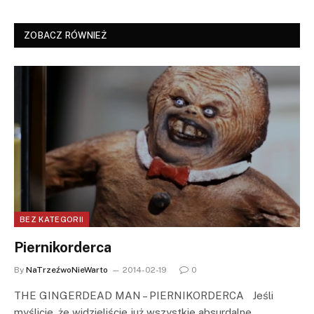
ZOBACZ RÓWNIEŻ
BEZ KATEGORII
Piernikorderca
By
NaTrzeźwoNieWarto
2014-02-19
0
THE GINGERDEAD MAN – PIERNIKORDERCA Jeśli
myślicie, że widzieliście już wszystkie absurdalne