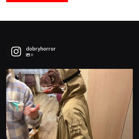
dobryhorror
0
dobryhorror
Lis 1