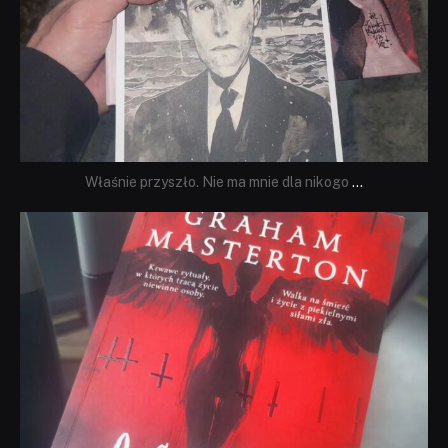
Właśnie przyszło. Nie ma mnie dla nikogo
...
dobryhorror
Sie 23