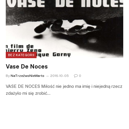
BEZ KATEGORII
Vase De Noces
By
NaTrzeźwoNieWarto
2016-10-05
0
VASE DE NOCES Miłość nie jedno ma imię i niejedną rzecz
zdażyło mi się zrobić…