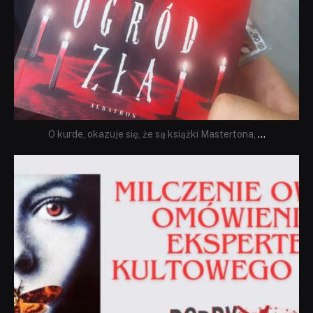
O kurde, okazuje się, że są książki Mastertona,
...
dobryhorror
Sie 19