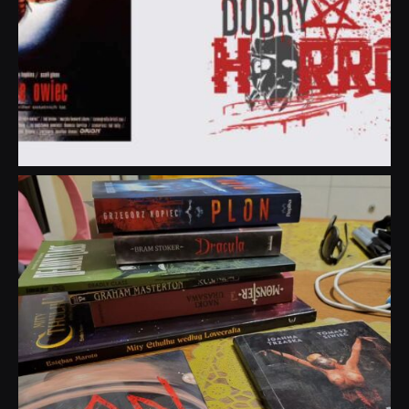
dobryhorror
Lip 31