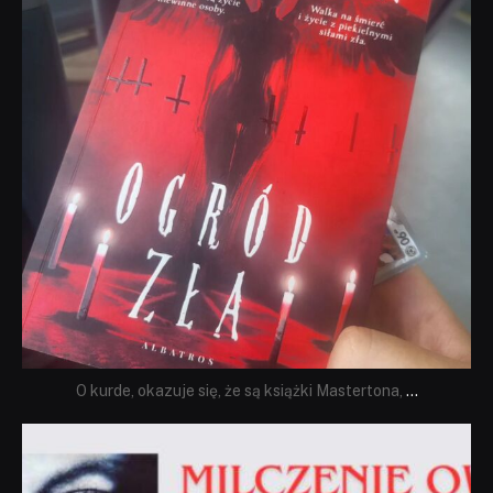
O kurde, okazuje się, że są książki Mastertona,
...
dobryhorror
Sie 19