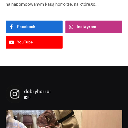
na napompowanym kasą horrorze, na którego…
Facebook
Instagram
YouTube
dobryhorror
0
dobryhorror
Lis 1