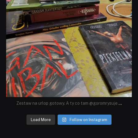
Zestaw na urlop gotowy. A ty co tam @goromrysuje
...
Load More
Follow on Instagram