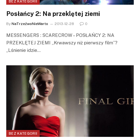
BEZ KATEGORII
Posłańcy 2: Na przeklętej ziemi
By
NaTrzeźwoNieWarto
2013-12-28
0
MESSENGERS : SCARECROW – POSŁAŃCY 2: NA
PRZEKLĘTEJ ZIEMI „Krwawszy niż pierwszy film”?
„Lśnienie idzie…
BEZ KATEGORII