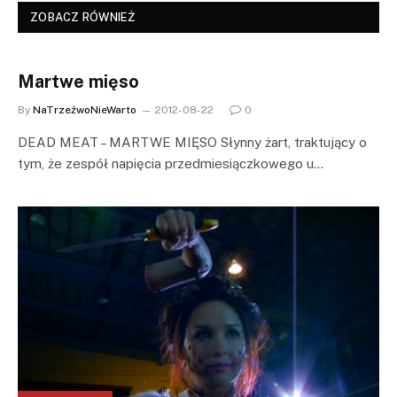
ZOBACZ RÓWNIEŻ
Martwe mięso
By
NaTrzeźwoNieWarto
2012-08-22
0
DEAD MEAT – MARTWE MIĘSO Słynny żart, traktujący o
tym, że zespół napięcia przedmiesiączkowego u…