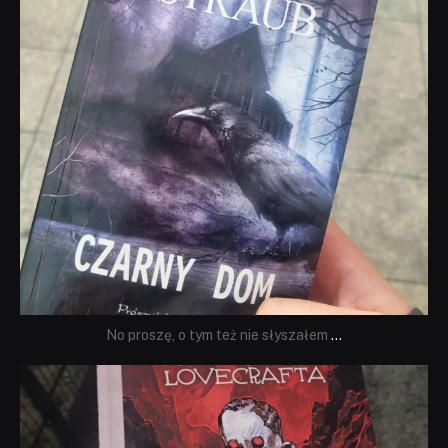
No proszę, o tym też nie słyszałem
...
dobryhorror
Wrz 19