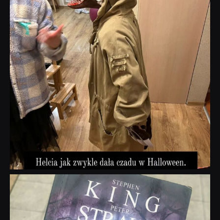
dobryhorror
Wrz 23