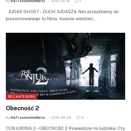
By
NaTrzeźwoNieWarto
2015-06-16
1
JUDAS GHOST – DUCH JUDASZA Nim przejdziemy do
prezentowanego tu filmu, musicie wiedzieć…
BEZ KATEGORII
Obecność 2
By
NaTrzeźwoNieWarto
2016-09-29
0
CONJURING 2 – OBECNOŚĆ 2 Powiedzcie mi ludziska. Czy