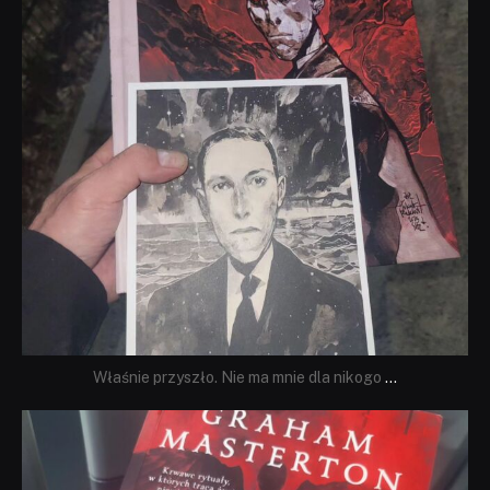
Właśnie przyszło. Nie ma mnie dla nikogo
...
dobryhorror
Sie 23