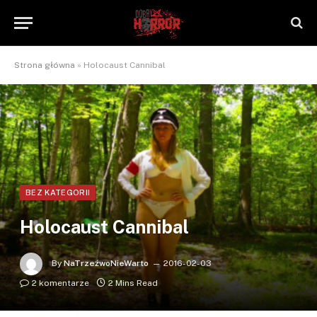
Strona główna
»
Holocaust Cannibal
BEZ KATEGORII
Holocaust Cannibal
By
NaTrzeźwoNieWarto
2016-02-03
2 komentarze
2 Mins Read